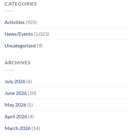
CATEGORIES
પોતાના
પરિવાર
સુધીમાનવજ્યોતના
પ્રયાસોથી
Activities
(925)
લાગણીસભર
પુનર્મિલન;
News/Events
(1,023)
વર્ષોની
રાહનો
Uncategorized
(9)
આવ્યો
અંત
ARCHIVES
July 2026
(6)
June 2026
(10)
May 2026
(5)
April 2026
(4)
March 2026
(14)