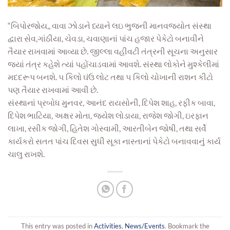
“બિપોરજોય,, વાવા ઝોડાને ધ્યાને લઇ ભુજની માનવજ્યોત સંસ્થા
દ્વારા સેવ,ગાંઠીયા, ચેવડા, ચવાણાનાં પાંચ હજાર પેકેટો બનાવીને
તૈયાર રાખવામાં આવ્યા છે. જીલ્લા વહીવટી તંત્રની સૂચના અનુસાર
જ્યાં તંત્ર કહેશે ત્યાં પહોંચાડવામાં આવશે. સંસ્થા લોકોને મુશ્કેલીમાં
મદદરૂપ બનશે. ૫ કિલો ઘંઉ લોટ તથા ૫ કિલો ચોખાની રાશન કીટો
પણ તૈયાર રાખવામાં આવી છે.
સંસ્થાનાં પ્રબોધ મુનવર, આનંદ રાયસોની, દિપેશ શાહ, રફીક બાવા,
દિપેશ ભાટિયા, અક્ષર મોતા, જયેશ લોડાયા, રાજેશ જોગી, ઇરફાન
લાખા, રસીક જોગી, હિતેશ ગોસ્વામી, આરતીબેન જોષી, તથા સર્વે
કાર્યકરો સતત પાંચ દિવસ સુધી સૂકા નાસ્તાનાં પેકેટો બનાવવાનું કાર્ય
ચાલુ રાખશે.
This entry was posted in
Activities
,
News/Events
. Bookmark the