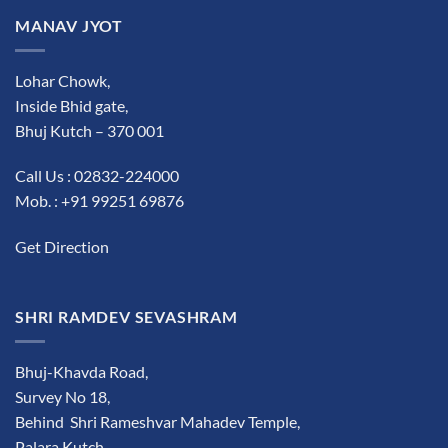
MANAV JYOT
Lohar Chowk,
Inside Bhid gate,
Bhuj Kutch – 370 001
Call Us : 02832-224000
Mob. : +91 99251 69876
Get Direction
SHRI RAMDEV SEVASHRAM
Bhuj-Khavda Road,
Survey No 18,
Behind Shri Rameshvar Mahadev Temple,
Palara Kutch.