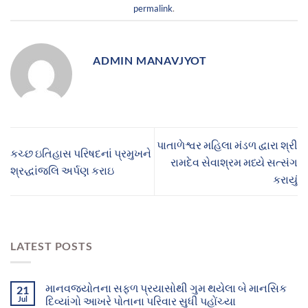
permalink
.
ADMIN MANAVJYOT
પાતાળેશ્વર મહિલા મંડળ દ્વારા શ્રી
કચ્છ ઇતિહાસ પરિષદનાં પ્રમુખને
રામદેવ સેવાશ્રમ મધ્યે સત્સંગ
શ્રદ્ધાંજલિ અર્પણ કરાઇ
કરાયું
LATEST POSTS
માનવજ્યોતના સફળ પ્રયાસોથી ગુમ થયેલા બે માનસિક
21
Jul
દિવ્યાંગો આખરે પોતાના પરિવાર સુધી પહોંચ્યા