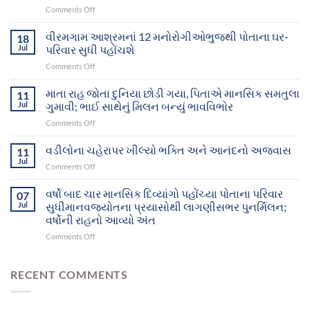
on
Comments Off
માનવજ્યોતના
સફળ
વીરમગામ આશ્રમનાં 12 મનોરોગીઓભુજથી પોતાના ઘર-
18
પ્રયાસોથી
Jul
પરિવાર સુધી પહોંચશે
ગુમ
on
Comments Off
થયેલા
વીરમગામ
બે
આશ્રમનાં
માતા રાહ જોતા દુનિયા છોડી ગયા, પિતાએ માનસિક સમતુલા
માનસિક
11
12
દિવ્યાંગો
Jul
ગુમાવી; ભાઈ સાથેનું મિલન બન્યું ભાવવિભોર
મનોરોગીઓભુજથી
આખરે
on
Comments Off
પોતાના
પોતાના
માતા
ઘર-
પરિવાર
રાહ
વડીલોના ચહેરાપર ખીલ્યો ભક્તિ અને આનંદનો અજવાસ
પરિવાર
11
સુધી
જોતા
સુધી
Jul
પહોંચ્યા
on
Comments Off
દુનિયા
પહોંચશે
વડીલોના
છોડી
ચહેરાપર
વર્ષો બાદ ચાર માનસિક દિવ્યાંગો પહોંચ્યા પોતાના પરિવાર
ગયા,
07
ખીલ્યો
Jul
સુધીમાનવજ્યોતના પ્રયાસોથી લાગણીસભર પુનર્મિલન;
પિતાએ
ભક્તિ
માનસિક
વર્ષોની રાહનો આવ્યો અંત
અને
સમતુલા
on
Comments Off
આનંદનો
ગુમાવી;
વર્ષો
અજવાસ
ભાઈ
બાદ
સાથેનું
ચાર
RECENT COMMENTS
મિલન
માનસિક
બન્યું
દિવ્યાંગો
ભાવવિભોર
પહોંચ્યા