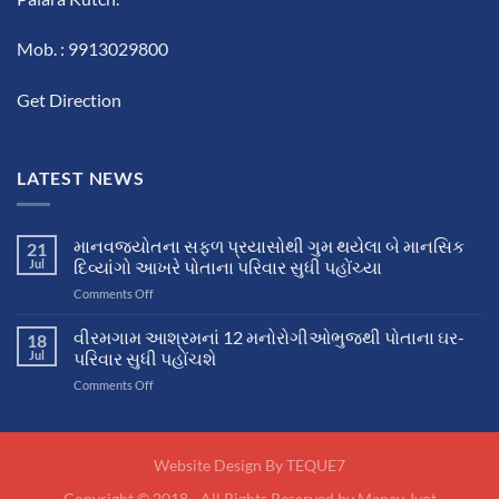
Mob. : 9913029800
Get Direction
LATEST NEWS
માનવજ્યોતના સફળ પ્રયાસોથી ગુમ થયેલા બે માનસિક
21
Jul
દિવ્યાંગો આખરે પોતાના પરિવાર સુધી પહોંચ્યા
on
Comments Off
માનવજ્યોતના
સફળ
વીરમગામ આશ્રમનાં 12 મનોરોગીઓભુજથી પોતાના ઘર-
18
પ્રયાસોથી
Jul
પરિવાર સુધી પહોંચશે
ગુમ
on
Comments Off
થયેલા
વીરમગામ
બે
આશ્રમનાં
માનસિક
12
દિવ્યાંગો
મનોરોગીઓભુજથી
Website Design By
TEQUE7
આખરે
પોતાના
પોતાના
Copyright © 2018 - All Rights Reserved by Manav Jyot
ઘર-