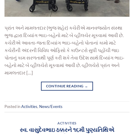
પ્રાંત અને મામલતદાર (ભુજ શહેર) કચેરીએ માનવજ્યોત સંસ્થા
ભુજ દ્વારા દિવ્યાંગ ભાઇ-બહેનો માટે બે વ્હીલચેર મૂકવામાં આવી છે.
કચેરીએ આવતા-જતા દિવ્યાંગ ભાઇ-બહેનો પોતાનાં કામો માટે
કચેરીની અંદરની વિવિધ ઓફિસો કે કાઉન્ટરો સુધી પહોંચી જઇ
પોતાનું કામ સરળતાથી પૂર્ણ કરી શકે તેવા ઉદેશ સાથે દિવ્યાંગ ભાઇ-
બહેનો માટે બે વ્હીલચેરો મૂકવામાં આવી છે. વ્હીલચેરો પ્રાંત અને
મામલતદાર […]
CONTINUE READING
→
Posted in
Activities
,
News/Events
ACTIVITIES
સ્વ. વાસુદેવભાઇ ઠક્કરને ૧૬મી પુણ્યતિથિએ