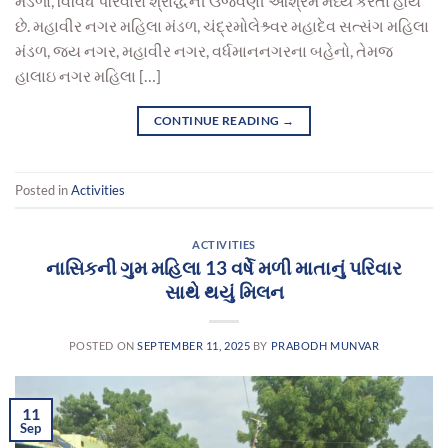
મંડળો, વિવિધ પરિવારો શ્રાદ્ધની ઉજવણી આશ્રમ મધ્યે કરતા હોય
છે. મહાવીર નગર મહિલા મંડળ, ચંદ્રમોલેશ્ર્વર મહાદેવ સત્સંગ મહિલા
મંડળ, જય નગર, મહાવીર નગર, વર્ધમાનનગરના બહેનો, તેમજ
હાલાઇ નગર મહિલા […]
CONTINUE READING
→
Posted in
Activities
ACTIVITIES
નાસિકની ગુમ મહિલા 13 વર્ષે મળી માતાનું પરિવાર
સાથે થયું મિલન
POSTED ON
SEPTEMBER 11, 2025
BY
PRABODH MUNVAR
11
Sep