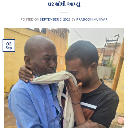
ઘર શોધી આપ્યું
POSTED ON
SEPTEMBER 3, 2025
BY
PRABODH MUNVAR
03
Sep