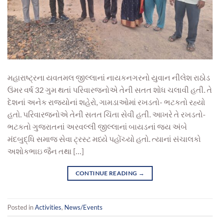
મહારાષ્ટ્રના યવતમલ જીલ્લાનાં નાયકનગરનો યુવાન નીલેશ રાઠોડ
ઉંમર વર્ષ 32 ગુમ થતાં પરિવારજનોએ તેની સતત શોધ ચલાવી હતી. તે
દેશનાં અનેક રાજ્યોનાં શહેરો, ગામડાઓમાં રખડતો- ભટકતો રહ્યો
હતો. પરિવારજનોએ તેની સતત ચિંતા સેવી હતી. આખરે તે રખડતો-
ભટકતો ગુજરાતનાં અરવલ્લી જીલ્લાનાં બાયડનાં જય અંબે
મંદબુદ્ધિ સમાજ સેવા ટ્રસ્ટ મધ્યે પહોંચ્યો હતો. ત્યાનાં સંચાલકો
અશોકભાઇ જૈન તથા […]
CONTINUE READING
→
Posted in
Activities
,
News/Events