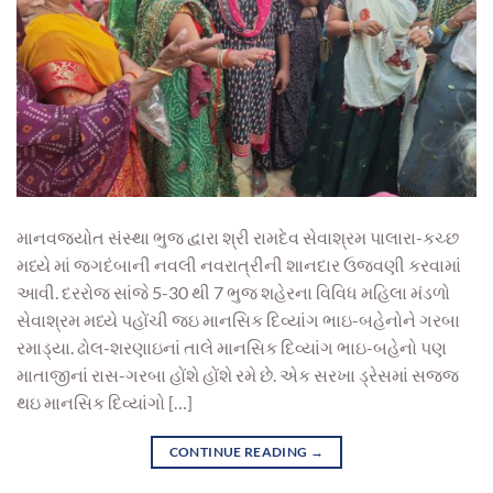
માનવજ્યોત સંસ્થા ભુજ દ્વારા શ્રી રામદેવ સેવાશ્રમ પાલારા-કચ્છ
મધ્યે માં જગદંબાની નવલી નવરાત્રીની શાનદાર ઉજવણી કરવામાં
આવી. દરરોજ સાંજે 5-30 થી 7 ભુજ શહેરના વિવિધ મહિલા મંડળો
સેવાશ્રમ મધ્યે પહોંચી જઇ માનસિક દિવ્યાંગ ભાઇ-બહેનોને ગરબા
રમાડ્યા. ઢોલ-શરણાઇનાં તાલે માનસિક દિવ્યાંગ ભાઇ-બહેનો પણ
માતાજીનાં રાસ-ગરબા હોંશે હોંશે રમે છે. એક સરખા ડ્રેસમાં સજ્જ
થઇ માનસિક દિવ્યાંગો […]
CONTINUE READING
→