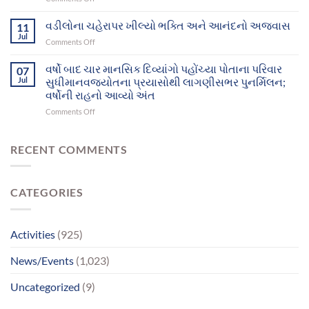
પોતાના
માતા
ઘર-
પરિવાર
રાહ
વડીલોના ચહેરાપર ખીલ્યો ભક્તિ અને આનંદનો અજવાસ
પરિવાર
11
સુધી
જોતા
સુધી
Jul
પહોંચ્યા
on
Comments Off
દુનિયા
પહોંચશે
વડીલોના
છોડી
ચહેરાપર
વર્ષો બાદ ચાર માનસિક દિવ્યાંગો પહોંચ્યા પોતાના પરિવાર
ગયા,
07
ખીલ્યો
Jul
સુધીમાનવજ્યોતના પ્રયાસોથી લાગણીસભર પુનર્મિલન;
પિતાએ
ભક્તિ
માનસિક
વર્ષોની રાહનો આવ્યો અંત
અને
સમતુલા
on
Comments Off
આનંદનો
ગુમાવી;
વર્ષો
અજવાસ
ભાઈ
બાદ
સાથેનું
ચાર
RECENT COMMENTS
મિલન
માનસિક
બન્યું
દિવ્યાંગો
ભાવવિભોર
પહોંચ્યા
CATEGORIES
પોતાના
પરિવાર
સુધીમાનવજ્યોતના
પ્રયાસોથી
Activities
(925)
લાગણીસભર
પુનર્મિલન;
News/Events
(1,023)
વર્ષોની
રાહનો
Uncategorized
(9)
આવ્યો
અંત