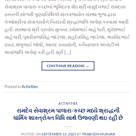
સેવાશ્રમ પાલારા-કચ્છનાં ભૂમિદાતા શેઠ શ્રી વાસુદેવભાઈ રામદાસ
ઠક્કરની સોળમી પુણ્યતિથિએ માનવજયોત સંસ્થા ભુજ દ્વારા
તેઓશ્રીનાં સેવાકાર્યોને બિરદાવી શ્રદ્ધાંજલિ અર્પણ કરવામાં આવી
હતી. સંસ્થાનાં શ્રી પ્રબોધ મુનવર, રમેશભાઈ માહેશ્વરી, સુરેશભાઈ
માહેશ્વરી, પૃથ્વીરાજસિંહ જાડેજા, સહદેવસિંહ જાડેજા, અરવિંદભાઈ
ઠક્કર, શંભુભાઈ જોષી, આનંદ રાયસોની, કનૈયાલાલ અબોટીએ
ભાવાંજલિ અર્પણ કરી હતી. શ્રી […]
CONTINUE READING
→
Posted in
Activities
ACTIVITIES
રામદેવ સેવાશ્રમ પાલારા-કચ્છ મધ્યે શ્રાદ્ધની
ધાર્મિક શાસ્ત્રોક્ત વિધિ સાથે ઉજવણી થઇ રહી છે
POSTED ON
SEPTEMBER 13, 2025
BY
PRABODH MUNVAR