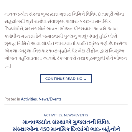
માનવજ્યોત સંસ્થા ભુજ દ્વારા શ્રાદ્ધ નિમિત્તે વિવિધ દાતાશ્રીઓનાં
સહયોગથી શ્રી રામદેવ સેવાશ્રમ પાલારા-કચ્છના માનસિક
દિવ્યાંગોને, મસ્તરામોને ભાવતા ભોજન પીરસવામાં આવશે. આવા
કર્માધીન મસ્તરામોને જમાડવાથી પુન્યનું ભાથું બંધાતું હોઈ લોકો
શ્રાદ્ધ નિમિત્તે આવા લોકોને જમાડવાનાં કાર્યને શ્રેષ્ઠ ગણે છે. દરરોજ
એકલા-અટુલા-નિરાધાર ૧૦૭ વૃદ્ધોને ઘેર બેઠા ટીફીન દ્વારા નિઃશુલ્ક
ભોજન પહોંચાડવામાં આવશે. રંક બાળકો તથા શ્રમજીવીકોને ભોજન
[…]
CONTINUE READING
→
Posted in
Activities
,
News/Events
ACTIVITIES
,
NEWS/EVENTS
માનવજ્યોત સંસ્થાએ ગુજરાતની વિવિધ
સંસ્થાઓના 450 માનસિક દિવ્યાંગો ભાઇ-બહેનોને