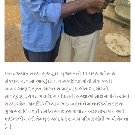
માનવજ્યોત સંસ્થા ભુજ દ્વારા ગુજરાતની 11 સંસ્થાઓ સાથે
સંકલન કરવામાં આવ્યું છે. માનસિક દિવ્યાંગોની સેવા કરતી
બાયડ,આણંદ, સૂરત, સોમનાથ, મહુવા, પાલીતાણા, મોરબી,
સાવરકુંડલા, રાપર, ભચાઉ, ગાંધીધામની સંસ્થાઓ સાથે મળીને ત્યાંની
સંસ્થાઓનાં માનસિક દિવ્યાંગ ભાઇ-બહેનોને માનવજ્યોત સંસ્થા
ભુજ સંચાલિત શ્રી રામદેવ સેવાશ્રમ પાલારા-કચ્છ મધ્યે લઇ આવી
કાઉન્સ્લીંગ કરી તેમનું રાજ્ય, શહેર, ગામ પરિવાર શોધી આપી તેમનાં
[…]