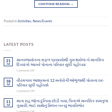
CONTINUE READING
→
Posted in
Activities
,
News/Events
LATEST POSTS
માનવજ્યોતના સફળ પ્રયાસોથી ગુમ થયેલા બે માનસિક
21
Jul
દિવ્યાંગો આખરે પોતાના પરિવાર સુધી પહોંચ્યા
on
Comments Off
માનવજ્યોતના
સફળ
વીરમગામ આશ્રમનાં 12 મનોરોગીઓભુજથી પોતાના ઘર-
18
પ્રયાસોથી
Jul
પરિવાર સુધી પહોંચશે
ગુમ
on
Comments Off
થયેલા
વીરમગામ
બે
આશ્રમનાં
માતા રાહ જોતા દુનિયા છોડી ગયા, પિતાએ માનસિક સમતુલા
માનસિક
11
12
દિવ્યાંગો
Jul
ગુમાવી; ભાઈ સાથેનું મિલન બન્યું ભાવવિભોર
મનોરોગીઓભુજથી
આખરે
on
Comments Off
પોતાના