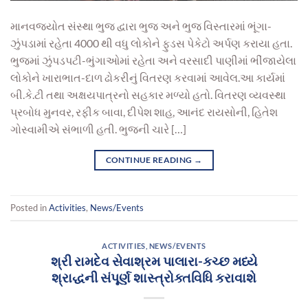
માનવજ્યોત સંસ્થા ભુજ દ્વારા ભુજ અને ભુજ વિસ્તારમાં ભૂંગા-
ઝુંપડામાં રહેતા 4000 થી વધુ લોકોને ફુડસ પેકેટો અર્પણ કરાયા હતા.
ભુજમાં ઝુંપડપટી-ભુંગાઓમાં રહેતા અને વરસાદી પાણીમાં ભીંજાયેલા
લોકોને ખારાભાત-દાળ ઢોકરીનું વિતરણ કરવામાં આવેલ.આ કાર્યમાં
બી.કે.ટી તથા અક્ષયપાત્રનો સહકાર મળ્યો હતો. વિતરણ વ્યવસ્થા
પ્રબોધ મુનવર, રફીક બાવા, દીપેશ શાહ, આનંદ રાયસોની, હિતેશ
ગોસ્વામીએ સંભાળી હતી. ભુજની ચારે […]
CONTINUE READING
→
Posted in
Activities
,
News/Events
ACTIVITIES
,
NEWS/EVENTS
શ્રી રામદેવ સેવાશ્રમ પાલારા-કચ્છ મધ્યે
શ્રાદ્ધની સંપૂર્ણ શાસ્ત્રોક્તવિધિ કરાવાશે