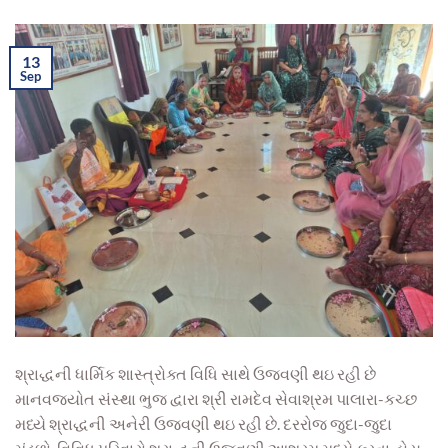
13
Sep
શ્રાદ્ધની ધાર્મિક શાસ્ત્રોક્ત વિધિ સાથે ઉજવણી થઇ રહી છે
માનવજ્યોત સંસ્થા ભુજ દ્વારા શ્રી રામદેવ સેવાશ્રમ પાલારા-કચ્છ
મધ્યે શ્રાદ્ધની અનેરી ઉજવણી થઇ રહી છે. દરરોજ જુદા-જુદા