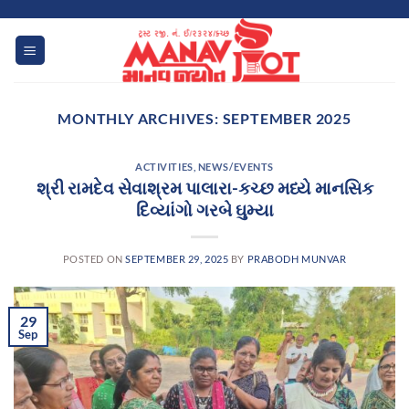
Skip
to
content
MONTHLY ARCHIVES:
SEPTEMBER 2025
ACTIVITIES
,
NEWS/EVENTS
શ્રી રામદેવ સેવાશ્રમ પાલારા-કચ્છ મધ્યે માનસિક
દિવ્યાંગો ગરબે ઘુમ્યા
POSTED ON
SEPTEMBER 29, 2025
BY
PRABODH MUNVAR
29
Sep