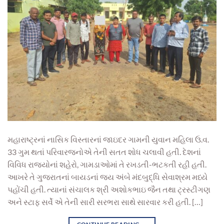
મહારાષ્ટ્રનાં નાસિક વિસ્તારનાં જાઇદર ગામની યુવાન મહિલા ઉ.વ.
33 ગુમ થતાં પરિવારજનોએ તેની સતત શોધ ચલાવી હતી. દેશનાં
વિવિધ રાજ્યોનાં શહેરો, ગામડાઓમાં તે રખડતી-ભટકતી રહી હતી.
આખરે તે ગુજરાતનાં બાયડનાં જય અંબે મંદબુદ્ધિ સેવાશ્રમ મધ્યે
પહોંચી હતી. ત્યાનાં સંચાલક શ્રી અશોકભાઇ જૈન તથા ટ્રસ્ટીગણ
અને સ્ટાફ સર્વે એ તેની સારી સરભરા સાથે સારવાર કરી હતી. […]