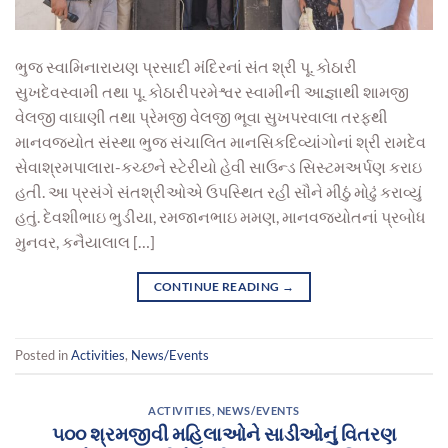
ભુજ સ્વામિનારાયણ પ્રસાદી મંદિરનાં સંત શ્રી પૂ. કોઠારી
સુખદેવસ્વામી તથા પૂ. કોઠારીપરમેશ્વર સ્વામીની આજ્ઞાથી શામજી
વેલજી વાઘાણી તથા પ્રેમજી વેલજી ભૂવા સુખપરવાલા તરફથી
માનવજ્યોત સંસ્થા ભુજ સંચાલિત માનસિકદિવ્યાંગોનાં શ્રી રામદેવ
સેવાશ્રમપાલારા-કચ્છને સ્ટેરીયો હેવી સાઉન્ડ સિસ્ટમઅર્પણ કરાઇ
હતી. આ પ્રસંગે સંતશ્રીઓએ ઉપસ્થિત રહી સૌને મીઠું મોઢું કરાવ્યું
હતું. દેવશીભાઇ ભુડીયા, રમજાનભાઇ મમણ, માનવજ્યોતનાં પ્રબોધ
મુનવર, કનૈયાલાલ […]
CONTINUE READING
→
Posted in
Activities
,
News/Events
ACTIVITIES
,
NEWS/EVENTS
૫૦૦ શ્રમજીવી મહિલાઓને સાડીઓનું વિતરણ