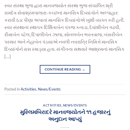
સ્વર સંસ્થા ભુજ દ્વારા માનવજ્યોત સંસ્થા ભુજ સંચાલિત શ્રી
રામદેવ સેવાશ્રમપાલારા-કચ્છનાં માનસિક દિવ્યાંગોને અલ્પાહાર
કરાવી ઠંડા પીણા અપાતાં માનસિક દિવ્યાંગોએ ખુશી વ્યક્ત કરી હતી.
સ્વર સંસ્થાનાં સ્થાપક દિર્શિતાબેન પંકજ કનાડા, દેવાંશીબેન ગઢવી,
રીમાબેન પટેલ, દિપાલીબેન ઝાલા, સોનલબેન ભરતવાલા, બંસરીબેન
પરમાર અને નેહાબેન પંડયાએ નવલી નવરાત્રિ નિમિત્તે માનસિક
દિવ્યાંગોને રાસ રમાડ્યા હતા. સંગીતના સથવારે આશ્રમનાં માનસિક
[…]
CONTINUE READING
→
Posted in
Activities
,
News/Events
ACTIVITIES
,
NEWS/EVENTS
મુસ્લિમબિરાદરે માનવજ્યોતને ૧૧ હજારનું
અનુદાન આપ્યું