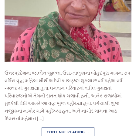
ઉત્તરપ્રદેશનાં જાલૌન જીલ્લા, ઉરઇ તાલુકાનાં બોહદપુરા ગામના ૭૫
વર્ષિય વૃદ્ધ મહિલા મીથીલાદેવી બાલકૃષ્ણ શુક્લા છ વર્ષ પહેલા વર્ષ
-૨૦૧૬ માં ગુમથયા હતા. ધનવાન પરિવારનાં વડીલ ગુમથતાં
પરિવારજનોએ તેમની સતત શોધ ચલાવી હતી. અનેક રાજ્યોમાં
મુશ્કેલી વેઠી આખરે આ વૃદ્ધ ભુજ પહોંચ્યા હતા. પગેચાલી ભુજ
નજીકનાં નાગોર ગામે પહોંચ્યા હતા. અને નાગોર ગામનાં આઠ
દિવસનાં મહેમાન […]
CONTINUE READING
→