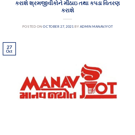
કરાશે શ્રમજીવીકોને મીઠાઇ તથા કપડા વિતરણ
કરાશે
POSTED ON
OCTOBER 27, 2021
BY
ADMIN MANAVJYOT
27
Oct