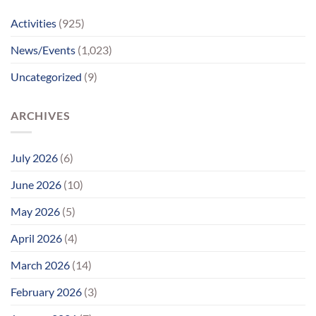
સુધીમાનવજ્યોતના
પ્રયાસોથી
Activities
(925)
લાગણીસભર
પુનર્મિલન;
News/Events
(1,023)
વર્ષોની
રાહનો
Uncategorized
(9)
આવ્યો
અંત
ARCHIVES
July 2026
(6)
June 2026
(10)
May 2026
(5)
April 2026
(4)
March 2026
(14)
February 2026
(3)