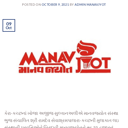
POSTED ON
OCTOBER 9, 2021
BY
ADMIN MANAVJYOT
09
Oct
કેરા-કચ્છનાં ખોજા અજીજ સુલ્તાનઅલીએ માનવજ્યોત સંસ્થા
ભુજ સંચાલિત શ્રી રામદેવ સેવાશ્રમપાલારા-કચ્છની મુલાકાત લઇ
સંસ્થાની પ્રવૃત્તિઓને બિરદાવી માનવજ્યોતને રૂા. ૧૧ હજારનું