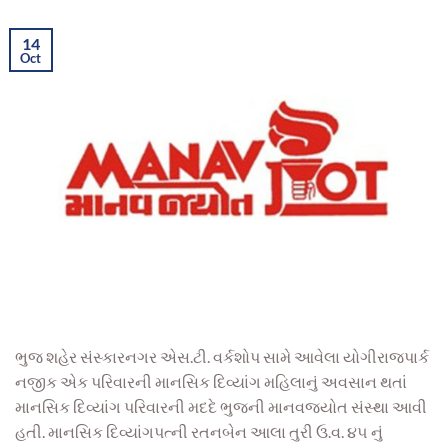
14
Oct
ભુજ શહેર સંસ્કારનગર એસ.ટી. વર્કશોપ સામે આવેલા યોગીરાજપાર્ક
નજીક એક પરિવારની માનસિક દિવ્યાંગ મહિલાનું અવસાન થતાં
માનસિક દિવ્યાંગ પરિવારની મદદે ભુજની માનવજ્યોત સંસ્થા આવી
હતી. માનસિક દિવ્યાંગપત્ની રતનબેન આલા તુરી ઉ.વ. ૪૫ નું