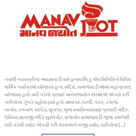
નવલી નવરાત્રીનાં આઠમનાં દિવસે હનાષ્ટમિ, દુર્ગાષ્ટમિનિમિત્તે વિવિધ
ધાર્મિક કાર્યક્રમો યોજાયા હતા. મંદિરો, સમાજવાડીઓમાં મહાપ્રસાદ
યોજાયા હતો. વધી પડેલો પ્રસાદ માનવજ્યોત સંસ્થાએ એકઠો કરી
ગરીબોનાં ઝુંપડે પહોંચાડ્યો હતો. માધાપર, વરલી, પદ્મર, ડગાળા,
નાગોર, રતનાલ, સાપેડા, સુખપર, ભુજ સ્વામિનારાયણ પ્રસાદી મંદિર,
ઉમિયા માતાજી મંદિર સુરલપીટ, રાજગોર સમાજવાડી-ભુજ, સ્થળેથી
વધી પડેલી રસોઇ એકઠી કરી ગરમઅને તાજી રસોઇ ગરીબોનાં […]