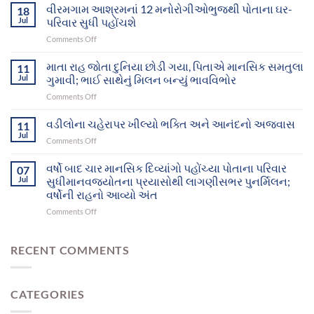
સફળ
વીરમગામ આશ્રમનાં 12 મનોરોગીઓભુજથી પોતાના ઘર-
18
પ્રયાસોથી
Jul
પરિવાર સુધી પહોંચશે
ગુમ
on
Comments Off
થયેલા
વીરમગામ
બે
આશ્રમનાં
માતા રાહ જોતા દુનિયા છોડી ગયા, પિતાએ માનસિક સમતુલા
માનસિક
11
12
દિવ્યાંગો
Jul
ગુમાવી; ભાઈ સાથેનું મિલન બન્યું ભાવવિભોર
મનોરોગીઓભુજથી
આખરે
on
Comments Off
પોતાના
પોતાના
માતા
ઘર-
પરિવાર
રાહ
વડીલોના ચહેરાપર ખીલ્યો ભક્તિ અને આનંદનો અજવાસ
પરિવાર
11
સુધી
જોતા
સુધી
Jul
પહોંચ્યા
on
Comments Off
દુનિયા
પહોંચશે
વડીલોના
છોડી
ચહેરાપર
વર્ષો બાદ ચાર માનસિક દિવ્યાંગો પહોંચ્યા પોતાના પરિવાર
ગયા,
07
ખીલ્યો
Jul
સુધીમાનવજ્યોતના પ્રયાસોથી લાગણીસભર પુનર્મિલન;
પિતાએ
ભક્તિ
માનસિક
વર્ષોની રાહનો આવ્યો અંત
અને
સમતુલા
on
Comments Off
આનંદનો
ગુમાવી;
વર્ષો
અજવાસ
ભાઈ
બાદ
સાથેનું
ચાર
RECENT COMMENTS
મિલન
માનસિક
બન્યું
દિવ્યાંગો
ભાવવિભોર
પહોંચ્યા
CATEGORIES
પોતાના
પરિવાર