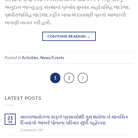
અનુદાન આપ્યું હતું. સંસ્થાનાં પ્રબોધ મુનવર, સહદેવસિંહ જાડેજા,
પૃથ્વીરાજસિંહ જાડેજા, રફીક બાવાએ દાતાશ્રી પ્રત્યે આભારની
લાગણી વ્યક્ત કરી હતી.
CONTINUE READING
→
Posted in
Activities
,
News/Events
1
2
LATEST POSTS
માનવજ્યોતના સફળ પ્રયાસોથી ગુમ થયેલા બે માનસિક
21
Jul
દિવ્યાંગો આખરે પોતાના પરિવાર સુધી પહોંચ્યા
on
Comments Off
માનવજ્યોતના