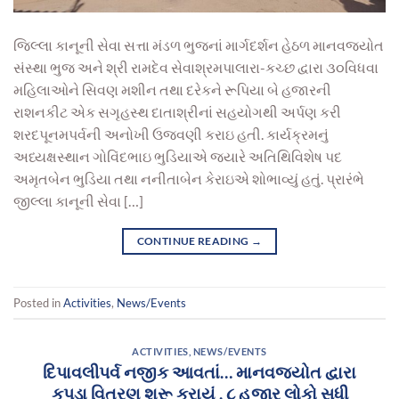
જિલ્લા કાનૂની સેવા સત્તા મંડળ ભુજનાં માર્ગદર્શન હેઠળ માનવજ્યોત
સંસ્થા ભુજ અને શ્રી રામદેવ સેવાશ્રમપાલારા-કચ્છ દ્વારા ૩૦વિધવા
મહિલાઓને સિવણ મશીન તથા દરેકને રૂપિયા બે હજારની
રાશનકીટ એક સગૃહસ્થ દાતાશ્રીનાં સહયોગથી અર્પણ કરી
શરદપૂનમપર્વની અનોખી ઉજવણી કરાઇ હતી. કાર્યક્રમનું
અધ્યક્ષસ્થાન ગોવિંદભાઇ ભુડિયાએ જયારે અતિથિવિશેષ પદ
અમૃતબેન ભુડિયા તથા નનીતાબેન કેરાઇએ શોભાવ્યું હતું. પ્રારંભે
જીલ્લા કાનૂની સેવા […]
CONTINUE READING
→
Posted in
Activities
,
News/Events
ACTIVITIES
,
NEWS/EVENTS
દિપાવલીપર્વ નજીક આવતાં… માનવજ્યોત દ્વારા
કપડા વિતરણ શરૂ કરાયું . ૮ હજાર લોકો સુધી