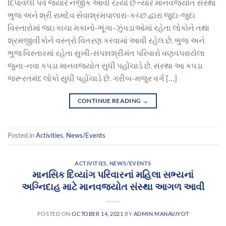
દિપાવલી પર્વ જ્યારે નજીક આવી રહ્યો છે ત્યારે માનવજ્યોત સંસ્થા
ભુજ અને શ્રી રામદેવ સેવાશ્રમપાલારા-કચ્છ દ્વારા જુદા-જુદા
વિસ્તારોમાં જઇ કાચા મકાનો-ભૂંગા-ઝુંપડાઓમાં રહેતા લોકોને તથા
શ્રમજીવીકોને વસ્ત્રો વિતરણ કરવામાં આવી રહેલ છે. ભુજ અને
ભુજ વિસ્તારમાં રહેતા સુખી-સંપન્નશ્રીમંત પરિવારો વણવપરાયેલા
જુના-નવા કપડા માનવજ્યોત સુધી પહોંચાડે છે. સંસ્થા આ કપડા
જરૂરતમંદ લોકો સુધી પહોંચાડે છે. ગરીબ-મજુર વર્ગ […]
CONTINUE READING
→
Posted in
Activities
,
News/Events
ACTIVITIES
,
NEWS/EVENTS
માનસિક દિવ્યાંગ પરિવારનાં મહિલા સભ્યનાં
અગ્નિદાહ માટે માનવજ્યોત સંસ્થા આગળ આવી
POSTED ON
OCTOBER 14, 2021
BY
ADMIN MANAVJYOT