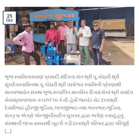
25
Oct
ભુજ સ્વામિનારાયણ પ્રસાદી મંદિરના સંત શ્રી પૂ. કોઠારી શ્રી
સુખદેવસ્વામિતથા પૂ. કોઠારી શ્રી પરમેશ્વર સ્વામિની પ્રેરણાથી
માનવજ્યોત સંસ્થા ભુજ સંચાલિત માનસિક દિવ્યાંગોનાં શ્રી રામદેવ
સેવાશ્રમપાલારા-કચ્છને ૧૦ કે.વી. હેવી જનરેટ સેટ દાતાશ્રી
દેવશીભાઇ હીરજી ભુડિયા, લાલજીભાઇ તથા ભરતભાઇ ભુડિયા,
સંતકૃપા એગ્રો એન્જીનીયરીંગ સુખપર દ્વારા અર્પણ કરાયું હતું.
સંસ્થાની લાંબા સમયથી ખૂટતી કડી દાતાશ્રી પરિવાર દ્વારા પરિપૂર્ણ
[…]