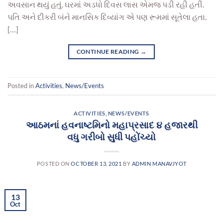
અવસાન થયું હતું. ઘરમાં અડધો દિવસ લાસ એમજ પડી રહી હતી.
પતિ અને દીકરી બંને માનસિક દિવ્યાંગ એ પણ રૂમમાં સૂતેલા હતા.
[…]
CONTINUE READING
→
Posted in
Activities
,
News/Events
ACTIVITIES
,
NEWS/EVENTS
આઠમનાં હવનાષ્ટમિનો મહાપ્રસાદ ૪ હજારથી
વધુ ગરીબો સુધી પહોંચ્યો
POSTED ON
OCTOBER 13, 2021
BY
ADMIN MANAVJYOT
13
Oct