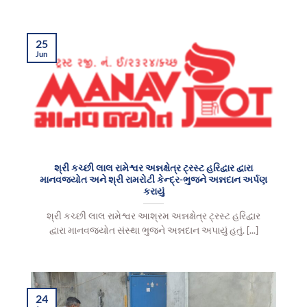
25
Jun
શ્રી કચ્છી લાલ રામેશ્વર અન્નક્ષેત્ર ટ્રસ્ટ હરિદ્વાર દ્વારા
માનવજ્યોત અને શ્રી રામરોટી કેન્દ્ર-ભુજને અન્નદાન અર્પણ
કરાયું
શ્રી કચ્છી લાલ રામેશ્વર આશ્રમ અન્નક્ષેત્ર ટ્રસ્ટ હરિદ્વાર
દ્વારા માનવજ્યોત સંસ્થા ભુજને અન્નદાન અપાયું હતું. [...]
24