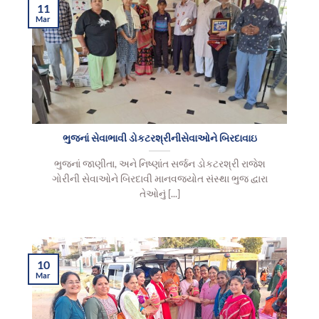
11
Mar
ભુજનાં સેવાભાવી ડોકટરશ્રીનીસેવાઓને બિરદાવાઇ
ભુજનાં જાણીતા, અને નિષ્ણાંત સર્જન ડોકટરશ્રી રાજેશ
ગોરીની સેવાઓને બિરદાવી માનવજ્યોત સંસ્થા ભુજ દ્વારા
તેઓનું [...]
10
Mar