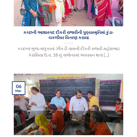
કચ્છની આશાસ્પદ દીકરી રાજવીની પુણ્યસ્મૃતિમાં કુંડા-
ચકલીઘર વિતરણ કરાયા
કચ્છનાં ભુજ તાલુકાનાં ઝીંકડી ગામની દીકરી રાજવી મહેશભાઇ
કેરાસિયા ઉ.વ. 18 નું તાજેતરમાં અવસાન થતાં [...]
06
Mar