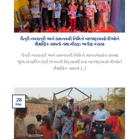
ચૈત્રી નવરાત્રી અને રામનવમી નિમિત્તે બાળશ્રમયોગીઓને
શૈક્ષણિક સાધનો તથા મીઠાઇ અર્પણ કરાયા
ચૈત્રી નવરાત્રી અને રામનવમી નિમિત્તે માનવજ્યોત સંસ્થા
ભુજ સંચાલિત શ્રી ભગવતી વિદ્યામંદિરનાં બાળશ્રમયોગીઓને
શૈક્ષણિક સાધનો [...]
28
Mar