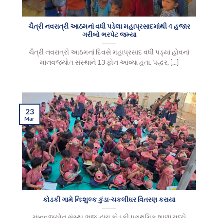
ચૈત્રી નવરાત્રી આઠમનાં વધી પડેલા મહાપ્રસાદમાંથી 4 હજાર
ગરીબો ભરપેટ જમ્યા
ચૈત્રી નવરાત્રી આઠમનાં દિવસે મહાપ્રસાદ વધી પડ્યા હોવનાં
માનવજ્યોત સંસ્થાને 13 ફોન આવ્યા હતા. પદ્ધર, [...]
23
Mar
કોડકી ગામે નિઃશુલ્ક કુંડા-ચકલીઘર વિતરણ કરાયા
માનવજ્યોત સંસ્થા ભુજ દ્વારા કોડકી પ્રાથમિક શાળા મધ્યે