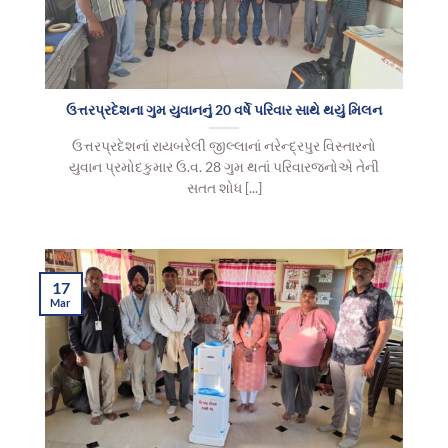
ઉત્તરપ્રદેશના ગુમ યુવાનનું 20 વર્ષે પરિવાર સાથે થયું મિલન
ઉત્તરપ્રદેશનાં રાયબરેલી જીલ્લાનાં નરેન્દ્રપુર વિસ્તારનો
યુવાન પ્રમોદકુમાર ઉ.વ. 28 ગુમ થતાં પરિવારજનોએ તેની
સતત શોધ [...]
17
Mar