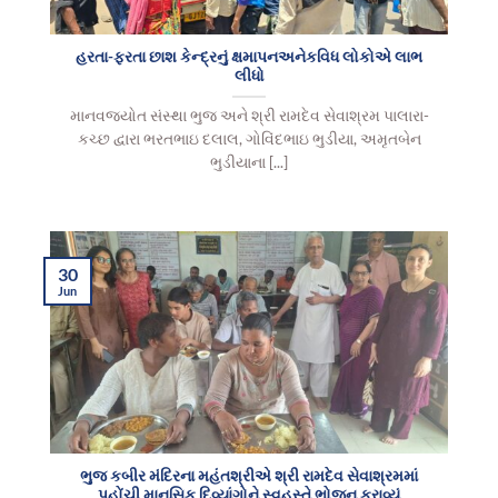
હરતા-ફરતા છાશ કેન્દ્રનું ક્ષમાપનઅનેકવિધ લોકોએ લાભ
લીધો
માનવજયોત સંસ્થા ભુજ અને શ્રી રામદેવ સેવાશ્રમ પાલારા-
કચ્છ દ્વારા ભરતભાઇ દલાલ, ગોવિંદભાઇ ભુડીયા, અમૃતબેન
ભુડીયાના [...]
30
Jun
ભુજ કબીર મંદિરના મહંતશ્રીએ શ્રી રામદેવ સેવાશ્રમમાં
પહોંચી માનસિક દિવ્યાંગોને સ્વહસ્તે ભોજન કરાવ્યું