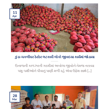
11
Apr
કુંડા-ચકલીઘર ઠેરઠેર લટકાવી લોકો જીવદયા કાર્યમાં જોડાયા
ઉનાળાની કાળઝરતી ગરમીમાં અબોલા જીવોને તેમજ તરસ્યા
પશુ-પક્ષીઓને પીવાનું પાણી મળી રહે એવા ઉદ્દેશ સાથે [...]
28
Mar