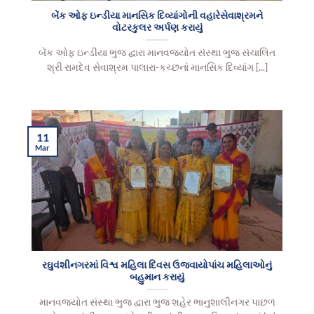
બેંક ઓફ ઇન્ડીયા માનસિક દિવ્યાંગોની વહારેસેવાશ્રમને
વોટરકુલર અર્પણ કરાયું
બેંક ઓફ ઇન્ડીયા ભુજ દ્વારા માનવજ્યોત સંસ્થા ભુજ સંચાલિત
શ્રી રામદેવ સેવાશ્રમ પાલારા-કચ્છનાં માનસિક દિવ્યાંગ [...]
11
Mar
રઘુવંશીનગરમાં વિશ્વ મહિલા દિવસ ઉજવાયોપાંચ મહિલાઓનું
બહુમાન કરાયું
માનવજ્યોત સંસ્થા ભુજ દ્વારા ભુજ શહેર ભાનુશાલીનગર પાછળ