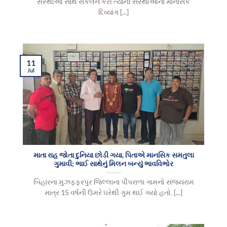
સંસ્થાઓ સાથે સંકલન કરી ત્યાંની સંસ્થાઓનાં માનસિક
દિવ્યાંગ [...]
11
Jul
માતા રાહ જોતા દુનિયા છોડી ગયા, પિતાએ માનસિક સમતુલા
ગુમાવી; ભાઈ સાથેનું મિલન બન્યું ભાવવિભોર
બિહારના મુઝફ્ફરપુર જિલ્લાના પીપરાળા ગામનો સંજયરામ
માત્ર 15 વર્ષની ઉંમરે ઘરેથી ગુમ થઈ ગયો હતો. [...]