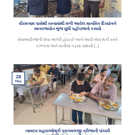
વીરમગામ પાસેથી રસ્તામાંથી મળી આવેલ માનસિક દિવ્યાંગને
માનવજ્યોત ભુજ સુધી પહોંચજતો કરાયો
સેવાભાવીઓની સેવા અનેરી હોય છે અને આવી સેવા થકી રસ્તે
રઝળતા અને માર્ગોમાં પડ્યા પાથર્યા [...]
28
May
નામદાર મહારાઓશ્રી પ્રાગમલજી ત્રીજાની પાંચમી