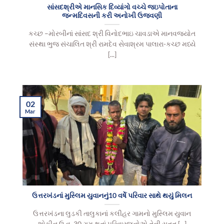
સાંસદશ્રીએ માનસિક દિવ્યાંગો વચ્ચે જઇપોતાના
જન્મદિવસની કરી અનોખી ઉજવણી
કચ્છ –મોરબીનાં સાંસદ શ્રી વિનોદભાઇ ચાવડાએ માનવજ્યોત
સંસ્થા ભુજ સંચાલિત શ્રી રામદેવ સેવાશ્રમ પાલારા-કચ્છ મધ્યે
[...]
02
Mar
ઉત્તરખંડનાં મુસ્લિમ યુવાનનું10 વર્ષે પરિવાર સાથે થયું મિલન
ઉત્તરખંડના લુડકી તાલુકાનાં કલીહર ગામનો મુસ્લિમ યુવાન
શોકીન ઉ.વ. 30 ગુમ થતાં પરિવારજનોએ તેની સતત [...]