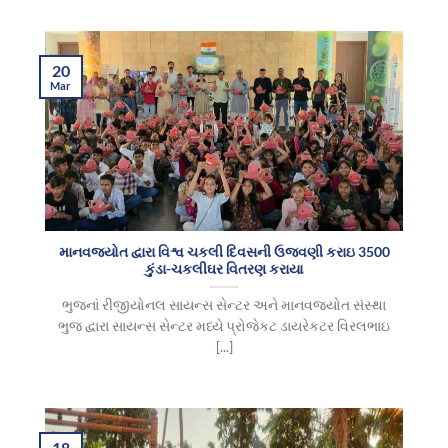
20
Mar
માનવજ્યોત દ્વારા વિશ્વ ચકલી દિવસની ઉજવણી કરાઇ 3500
કુંડા-ચકલીઘર વિતરણ કરાયા
ભુજનાં રીજીયોનલ સાયન્સ સેન્ટર અને માનવજ્યોત સંસ્થા
ભુજ દ્વારા સાયન્સ સેન્ટર મધ્યે પ્રોજેકટ ડાયરેકટર વિરલભાઇ
[...]
18