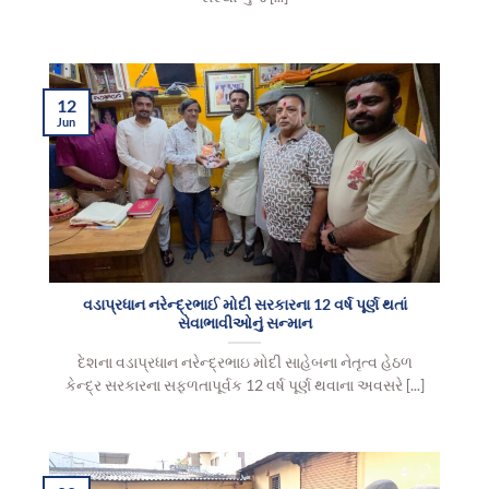
12
Jun
વડાપ્રધાન નરેન્દ્રભાઈ મોદી સરકારના 12 વર્ષ પૂર્ણ થતાં
સેવાભાવીઓનું સન્માન
દેશના વડાપ્રધાન નરેન્દ્રભાઇ મોદી સાહેબના નેતૃત્વ હેઠળ
કેન્દ્ર સરકારના સફળતાપૂર્વક 12 વર્ષ પૂર્ણ થવાના અવસરે [...]