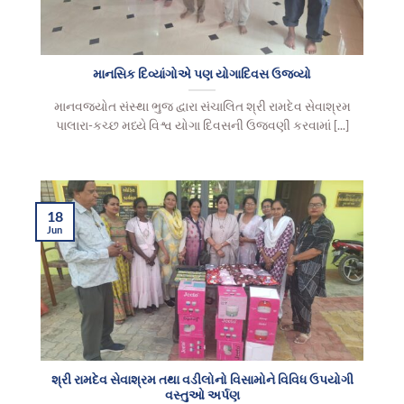
માનસિક દિવ્યાંગોએ પણ યોગાદિવસ ઉજવ્યો
માનવજ્યોત સંસ્થા ભુજ દ્વારા સંચાલિત શ્રી રામદેવ સેવાશ્રમ
પાલારા-કચ્છ મધ્યે વિશ્વ યોગા દિવસની ઉજવણી કરવામાં [...]
18
Jun
શ્રી રામદેવ સેવાશ્રમ તથા વડીલોનો વિસામોને વિવિધ ઉપયોગી
વસ્તુઓ અર્પણ