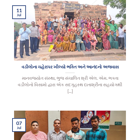
11
Jul
વડીલોના ચહેરાપર ખીલ્યો ભક્તિ અને આનંદનો અજવાસ
માનવજ્યોત સંસ્થા, ભુજ સંચાલિત શ્રી એલ. એમ. ભક્તા
વડીલોનો વિસામો દ્વારા એક સદગૃહસ્થ દાતાશ્રીના સહયોગથી
[...]
07
Jul