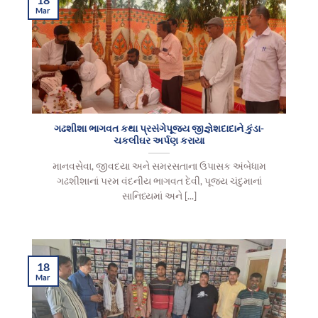
Mar
ગઢશીશા ભાગવત કથા પ્રસંગેપૂજ્ય જીજ્ઞેશદાદાને કુંડા-
ચકલીઘર અર્પણ કરાયા
માનવસેવા, જીવદયા અને સમરસતાના ઉપાસક અંબેધામ
ગઢશીશાનાં પરમ વંદનીય ભાગવત દેવી, પૂજ્ય ચંદુમાનાં
સાનિધ્યમાં અને [...]
18
Mar