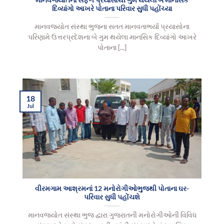
માનવજ્યોતના સફળ પ્રયાસોથી ગુમ થયેલા બે માનસિક
દિવ્યાંગો આખરે પોતાના પરિવાર સુધી પહોંચ્યા
માનવજ્યોત સંસ્થા ભુજના સતત માનવતાભર્યા પ્રયાસોના
પરિણામે ઉત્તરપ્રદેશના બે ગુમ થયેલા માનસિક દિવ્યાંગો આખરે
પોતાના [...]
18
Jul
વીરમગામ આશ્રમનાં 12 મનોરોગીઓભુજથી પોતાના ઘર-
પરિવાર સુધી પહોંચશે
માનવજ્યોત સંસ્થા ભુજ દ્વારા ગુજરાતની મનોરોગીઓની વિવિધ