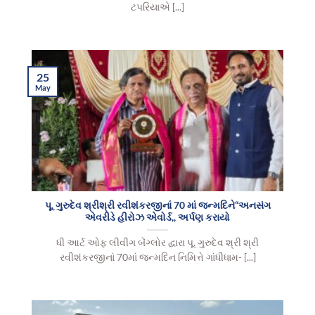
ટપરિયાએ [...]
25
May
પૂ. ગુરુદેવ શ્રીશ્રી રવીશંકરજીનાં 70 માં જન્મદિને“અનસંગ
એવરીડે હીરોઝ એવોર્ડ,, અર્પણ કરાયો
ધી આર્ટ ઓફ લીવીંગ બેંગ્લોર દ્વારા પૂ. ગુરુદેવ શ્રી શ્રી
રવીશંકરજીનાં 70માં જન્મદિન નિમિત્તે ગાંધીધામ- [...]