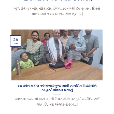
ભુજ સ્થિત કબીર મંદિર દ્વારા છેલ્લા 20 વર્ષથી દર પૂનમના દિવસે
માનવજ્યોત સંસ્થા સંચાલિત શ્રી [...]
26
Jun
૯૦ વર્ષના વડીલ અંજારથી ભુજ આવી માનસિક દિવ્યાંગોને
સ્વહસ્તે ભોજન કરાવ્યું
આજના સમયમાં જ્યાં વધતી ઉંમરે લોકો ઘર સુધી મર્યાદિત થઈ
જાય છે, ત્યાં અંજારના ૯૦ [...]