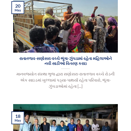
20
May
રાતાતળાવ-સણોસરા વચ્ચે ભૂંગા-ઝુંપડામાં રહેતા મહિલાઓને
નવી સાડીઓ વિતરણ કરાઇ
માનવજ્યોત સંસ્થા ભુજ દ્વારા સણોસરા-રાતાતળાવ વચ્ચે રોડની
એક સાઇડમાં ખુલ્લામાં પડ્યા-પાથર્યા રહેતા પરિવારો, ભૂંગા-
ઝુંપડાઓમાં રહેતા [...]
18
May