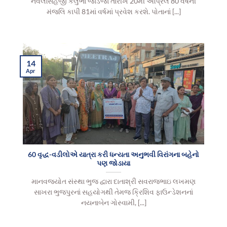
નવલસિંહજી કલુભા જાડેજા તારીખ 20મી એપ્રિલે 80 વર્ષની
મંજલિ કાપી 81માં વર્ષમાં પ્રવેશ કરશે. પોતાનાં [...]
14
Apr
60 વૃદ્ધ-વડીલોએ યાત્રા કરી ધન્યતા અનુભવી વિરાંગના બહેનો
પણ જોડાયા
માનવજ્યોત સંસ્થા ભુજ દ્વારા દાતાશ્રી સવરાજભાઇ લખમણ
સાખરા ભુજપુરનાં સહયોગથી તેમજ ક્રિશિવ ફાઉન્ડેશનનાં
નયનાબેન ગોસ્વામી, [...]