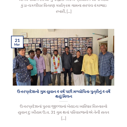
કુંડા-ચકલીઘર વિતરણ કાર્યક્રમ ગામના સરપંચ વંકાભાઇ
રબારી, [...]
21
Mar
ઉત્તરપ્રદેશનો ગુમ યુવાન 4 વર્ષ પછી મળ્યોપિતા-પુત્રીનું 4 વર્ષે
થયું મિલન
ઉત્તરપ્રદેશનાં પુરવા જીલ્લાનાં બેરાઇચ ખારિધાર વિસ્તારનો
યુવાન દુઃખીરામ ઉ.વ. 31 ગુમ થતાં પરિવારજનોએ તેની સતત
[...]