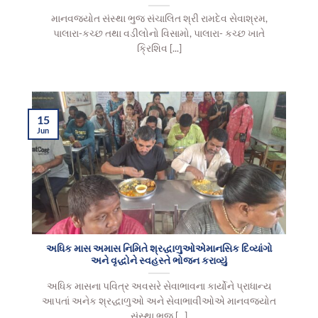
માનવજ્યોત સંસ્થા ભુજ સંચાલિત શ્રી રામદેવ સેવાશ્રમ,
પાલારા-કચ્છ તથા વડીલોનો વિસામો, પાલારા- કચ્છ ખાતે
ક્રિશિવ [...]
15
Jun
અધિક માસ અમાસ નિમિતે શ્રદ્ધાળુઓએમાનસિક દિવ્યાંગો
અને વૃદ્ધોને સ્વહસ્તે ભોજન કરાવ્યું
અધિક માસના પવિત્ર અવસરે સેવાભાવના કાર્યોને પ્રાધાન્ય
આપતાં અનેક શ્રદ્ધાળુઓ અને સેવાભાવીઓએ માનવજ્યોત
સંસ્થા ભુજ [...]