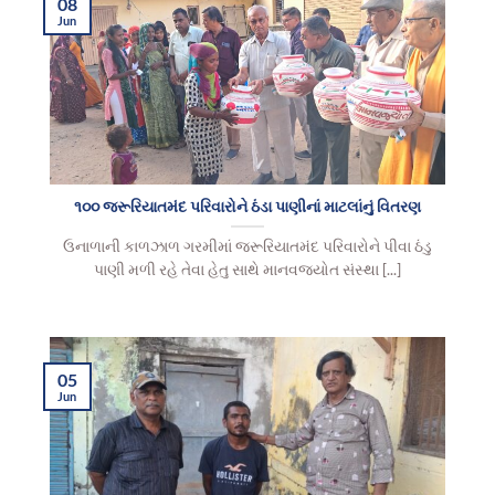
08
Jun
૧૦૦ જરૂરિયાતમંદ પરિવારોને ઠંડા પાણીનાં માટલાંનું વિતરણ
ઉનાળાની કાળઝાળ ગરમીમાં જરૂરિયાતમંદ પરિવારોને પીવા ઠંડુ
પાણી મળી રહે તેવા હેતુ સાથે માનવજ્યોત સંસ્થા [...]
05
Jun