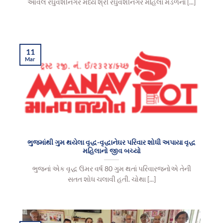
આવેલ રઘુવંશીનગર મધ્યે શ્રી રઘુવંશીનગર મહિલા મંડળનાં [...]
11
Mar
ભુજમાંથી ગુમ થયેલા વૃદ્ધ-વૃદ્ધાનેઘર પરિવાર શોધી અપાયા વૃદ્ધ
મહિલાનો જીવ બચ્યો
ભુજનાં એક વૃદ્ધ ઉંમર વર્ષ 80 ગુમ થતાં પરિવારજનોએ તેની
સતત શોધ ચલાવી હતી. ચોથા [...]