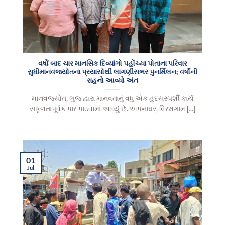
વર્ષો બાદ ચાર માનસિક દિવ્યાંગો પહોંચ્યા પોતાના પરિવાર
સુધીમાનવજ્યોતના પ્રયાસોથી લાગણીસભર પુનર્મિલન; વર્ષોની
રાહનો આવ્યો અંત
માનવજ્યોત, ભુજ દ્વારા માનવતાનું વધુ એક હૃદયસ્પર્શી કાર્ય
સફળતાપૂર્વક પાર પાડવામાં આવ્યું છે. અપનાઘર, વિરમગામ [...]
01
Jul