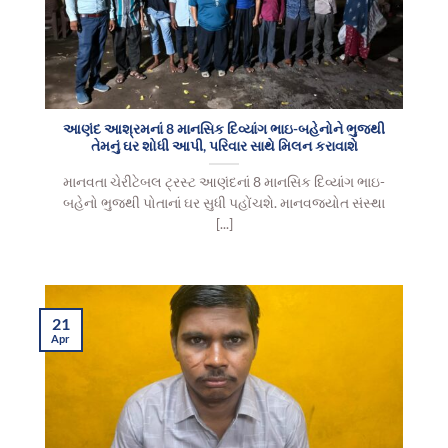
આણંદ આશ્રમનાં 8 માનસિક દિવ્યાંગ ભાઇ-બહેનોને ભુજથી
તેમનું ઘર શોધી આપી, પરિવાર સાથે મિલન કરાવાશે
માનવતા ચેરીટેબલ ટ્રસ્ટ આણંદનાં 8 માનસિક દિવ્યાંગ ભાઇ-
બહેનો ભુજથી પોતાનાં ઘર સુધી પહોંચશે. માનવજ્યોત સંસ્થા
[...]
21
Apr