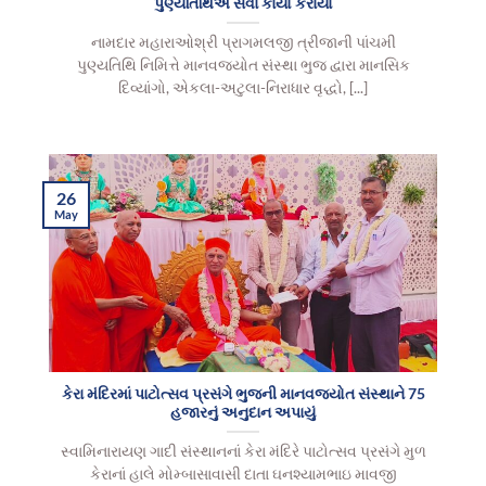
પુણ્યતિથિએ સેવા કાર્યો કરાયા
નામદાર મહારાઓશ્રી પ્રાગમલજી ત્રીજાની પાંચમી
પુણ્યતિથિ નિમિત્તે માનવજ્યોત સંસ્થા ભુજ દ્વારા માનસિક
દિવ્યાંગો, એકલા-અટુલા-નિરાધાર વૃદ્ધો, [...]
26
May
કેરા મંદિરમાં પાટોત્સવ પ્રસંગે ભુજની માનવજ્યોત સંસ્થાને 75
હજારનું અનુદાન અપાયું
સ્વામિનારાયણ ગાદી સંસ્થાનનાં કેરા મંદિરે પાટોત્સવ પ્રસંગે મુળ
કેરાનાં હાલે મોમ્બાસાવાસી દાતા ઘનશ્યામભાઇ માવજી