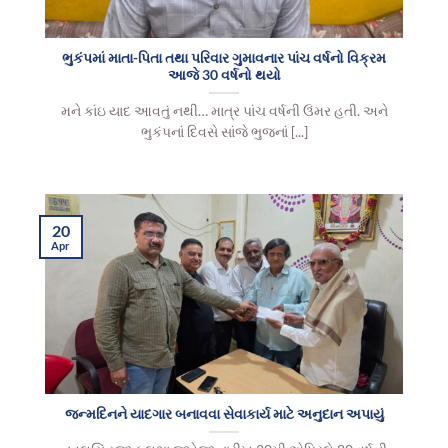
ભુકંપમાં માતા-પિતા તથા પરિવાર ગુમાવનાર પાંચ વર્ષનો વિક્રમ
આજે 30 વર્ષનો થયો
મને કાંઇ યાદ આવતું નથી… માત્ર પાંચ વર્ષની ઉંમર હતી. અને
ભુકંપનાં દિવસે સાંજે ભુજનાં [...]
20
Apr
જન્મદિનને યાદગાર બનાવવા સેવાકાર્ય માટે અનુદાન અપાયું