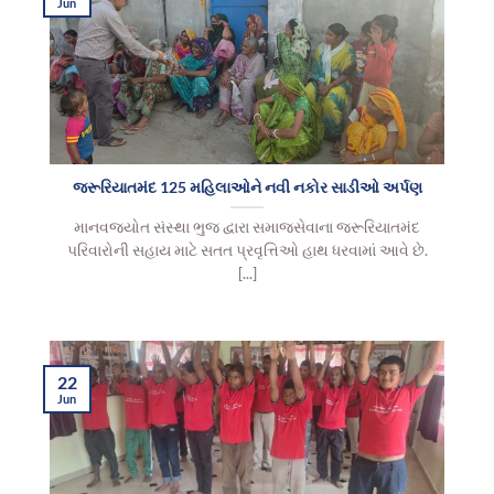
Jun
જરૂરિયાતમંદ 125 મહિલાઓને નવી નકોર સાડીઓ અર્પણ
માનવજ્યોત સંસ્થા ભુજ દ્વારા સમાજસેવાના જરૂરિયાતમંદ
પરિવારોની સહાય માટે સતત પ્રવૃત્તિઓ હાથ ધરવામાં આવે છે.
[...]
22
Jun