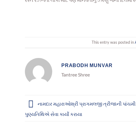
This entry was posted in
PRABODH MUNVAR
Tantree Shree
નામદાર મહારાઓશ્રી પ્રાગમલજી ત્રીજાની પાંચમી
પુણ્યતિથિએ સેવા કાર્યો કરાયા