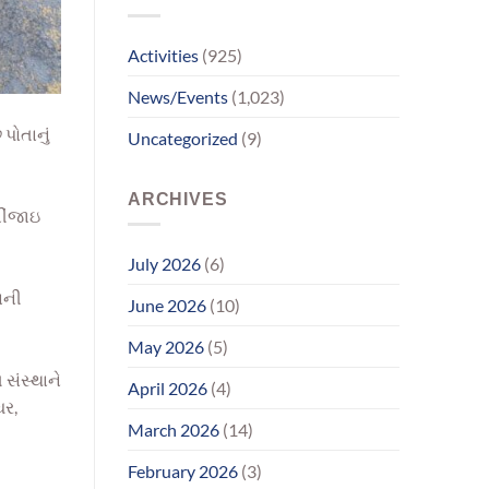
પરિવાર
સુધીમાનવજ્યોતના
પ્રયાસોથી
Activities
(925)
લાગણીસભર
પુનર્મિલન;
News/Events
(1,023)
વર્ષોની
રાહનો
પોતાનું
Uncategorized
(9)
આવ્યો
અંત
ARCHIVES
ભીંજાઇ
July 2026
(6)
ાની
June 2026
(10)
May 2026
(5)
સંસ્થાને
April 2026
(4)
ઘર,
March 2026
(14)
February 2026
(3)