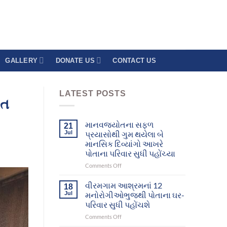
GALLERY
DONATE US
CONTACT US
LATEST POSTS
ોત
માનવજ્યોતના સફળ
21
Jul
પ્રયાસોથી ગુમ થયેલા બે
માનસિક દિવ્યાંગો આખરે
પોતાના પરિવાર સુધી પહોંચ્યા
on
Comments Off
માનવજ્યોતના
સફળ
વીરમગામ આશ્રમનાં 12
18
પ્રયાસોથી
Jul
મનોરોગીઓભુજથી પોતાના ઘર-
ગુમ
પરિવાર સુધી પહોંચશે
થયેલા
on
Comments Off
બે
વીરમગામ
માનસિક