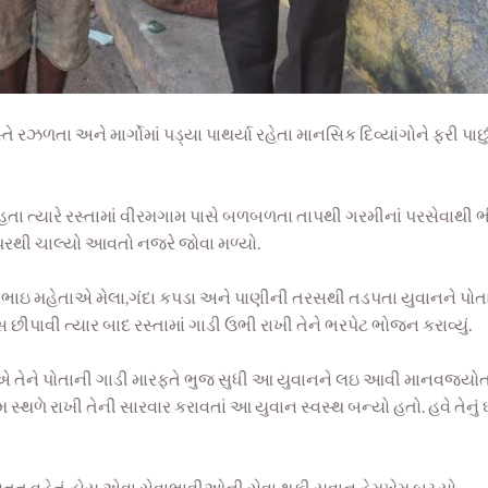
ઝળતા અને માર્ગોમાં પડ્યા પાથર્યા રહેતા માનસિક દિવ્યાંગોને ફરી પાછું 
ા ત્યારે રસ્તામાં વીરમગામ પાસે બળબળતા તાપથી ગરમીનાં પરસેવાથી 
ઉપરથી ચાલ્યો આવતો નજરે જોવા મળ્યો.
િરણભાઇ મહેતાએ મેલા,ગંદા કપડા અને પાણીની તરસથી તડપતા યુવાનને પોત
સ છીપાવી ત્યાર બાદ રસ્તામાં ગાડી ઉભી રાખી તેને ભરપેટ ભોજન કરાવ્યું.
એ તેને પોતાની ગાડી મારફતે ભુજ સુધી આ યુવાનને લઇ આવી માનવજ્યોત 
સ્થળે રાખી તેની સારવાર કરાવતાં આ યુવાન સ્વસ્થ બન્યો હતો. હવે તેનું 
 સતત વહેતું હોય એવા સેવાભાવીઓની સેવા થકી યુવાન હેમખેમ બચ્યો.