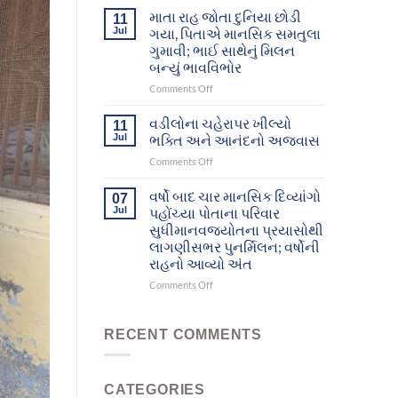
આશ્રમનાં
દિવ્યાંગો
માતા રાહ જોતા દુનિયા છોડી
11
12
આખરે
Jul
ગયા, પિતાએ માનસિક સમતુલા
મનોરોગીઓભુજથી
પોતાના
ગુમાવી; ભાઈ સાથેનું મિલન
પોતાના
પરિવાર
બન્યું ભાવવિભોર
ઘર-
સુધી
પરિવાર
પહોંચ્યા
on
Comments Off
સુધી
માતા
પહોંચશે
રાહ
વડીલોના ચહેરાપર ખીલ્યો
11
જોતા
Jul
ભક્તિ અને આનંદનો અજવાસ
દુનિયા
on
Comments Off
છોડી
વડીલોના
ગયા,
ચહેરાપર
વર્ષો બાદ ચાર માનસિક દિવ્યાંગો
પિતાએ
07
ખીલ્યો
માનસિક
Jul
પહોંચ્યા પોતાના પરિવાર
ભક્તિ
સમતુલા
સુધીમાનવજ્યોતના પ્રયાસોથી
અને
ગુમાવી;
લાગણીસભર પુનર્મિલન; વર્ષોની
આનંદનો
ભાઈ
રાહનો આવ્યો અંત
અજવાસ
સાથેનું
મિલન
on
Comments Off
બન્યું
વર્ષો
ભાવવિભોર
બાદ
ચાર
RECENT COMMENTS
માનસિક
દિવ્યાંગો
પહોંચ્યા
CATEGORIES
પોતાના