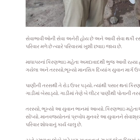
સેવાભાવીઓની સેવા અનેરી હોય છે અને આવી સેવા થકી રસ્તે ર
પરિવાર મળે છે ત્યારે પરિવારમાં ખુશી છવાઇ જાય છે.
માધાપરનાં કિરણભાઇ મહેતા અમદાવાદથી ભુજ આવી રહ્યા હત
ગયેલા અને તરસ્યો,ભૂખ્યો માનસિક દિવ્યાંગ યુવાન માર્ગ 
પાણીની તરસથી તે રોડ ઉપર પડ્યો. ત્યાંથી પસાર થતાં ક
ગાડીમાં બેસાડ્યો. ગાડીમાં તેણે બે લીટર પાણીથી પોતાની તર
તરસ્યો, ભૂખ્યો આ યુવાન ભાનમાં આવ્યો. કિરણભાઇ મહેતા
સોંપ્યો. માનવજ્યોતનાં પ્રબોધ મુનવરે આ યુવાનને સેવાશ્રમ 
પરિવાર શોધવાનું કાર્ય ચાલુ છે.
રસ્તે રઝળતા લોકો માટે પણ માનવતાનું ઝરણું જેના દિલમાં