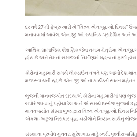
દર વર્ષે 27 મી ફેબ્રુઆરીએ “વિશ્ર્વ એન.જી.ઓ. દિવસ’’ ઉજવવા
મનાવવામાં આવેલ. એન.જી.ઓ. સ્થાનિક-પ્રાદેશિક અને આંતરર
આર્થિક, સામાજિક, શૈક્ષણિક જેવા તમામ ક્ષેત્રોમાં એન.
હોય છે અને તેમનો સમાજનાં નિર્માણમાં મહત્વનો ફાળો હોય 
કોરોનાં મહામારી સમયે લોકડાઉન વખતે પણ આખો દેશ શાંત 
મદદરૂપ થતી રહે છે. એન.જી.ઓ.ના કાર્યકરો સખત મહેનત અને
ભુજની માનવજ્યોત સંસ્થાએ કોરોના મહામારીમાં પણ ભુજ તાલ
બપોરે જમવાનું પહોંચાડેલ અને એ સમયે દરરોજ ભુજમાં 3 હ
માનવજ્યોત સંસ્થા ભુજ દ્વારા વિશ્ર્વ એન.જી.ઓ. દિવસ નિ
એકલા-અટુલા નિરાધાર વૃદ્ધ-વડીલોને મિષ્ટાન સાથેનું ભો
સંસ્થાના પ્રબોધ મુનવર, સુરેશભાઇ માહેશ્ર્વરી, પૃથ્વીરા