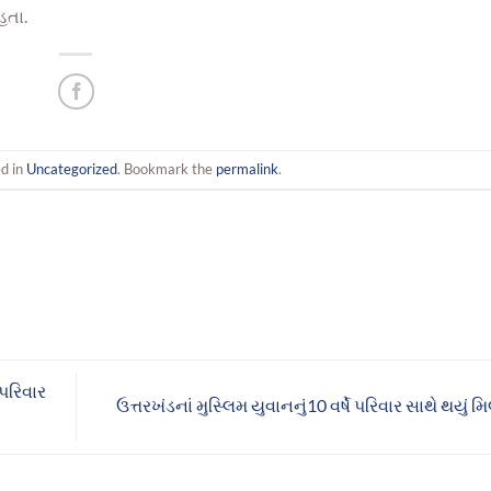
હતા.
d in
Uncategorized
. Bookmark the
permalink
.
 પરિવાર
ઉત્તરખંડનાં મુસ્લિમ યુવાનનું10 વર્ષે પરિવાર સાથે થયું 