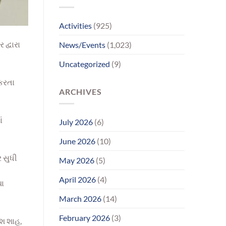
પરિવાર
સુધીમાનવજ્યોતના
પ્રયાસોથી
Activities
(925)
લાગણીસભર
પુનર્મિલન;
 દ્વારા
News/Events
(1,023)
વર્ષોની
રાહનો
Uncategorized
(9)
આવ્યો
અંત
 કરતા
ARCHIVES
ં
July 2026
(6)
June 2026
(10)
 સુધી
May 2026
(5)
April 2026
(4)
થા
March 2026
(14)
February 2026
(3)
ેશ શાહ,