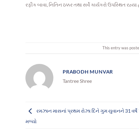
રફીક બાવા, નિતિન ઠક્કર તથા સર્વે કાર્યકરો ઉપસ્થિત રહ્યા 
This entry was poste
PRABODH MUNVAR
Tantree Shree
રમઝાન માસનાં પ્રથમ રોઝા દિને ગુમ યુવાનને 31 વર્ષે
મળ્યો