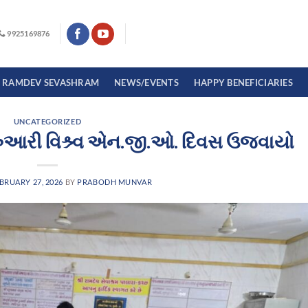
9925169876
I RAMDEV SEVASHRAM
NEWS/EVENTS
HAPPY BENEFICIARIES
UNCATEGORIZED
્રુઆરી વિશ્ર્વ એન.જી.ઓ. દિવસ ઉજવાયો
BRUARY 27, 2026
BY
PRABODH MUNVAR