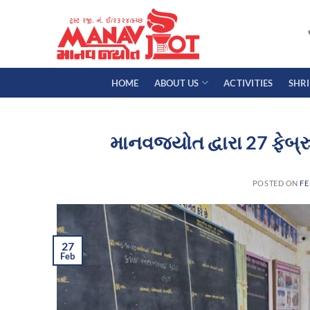
Skip
to
content
HOME
ABOUT US
ACTIVITIES
SHR
માનવજ્યોત દ્વારા 27 ફેબ
POSTED ON
FE
27
Feb