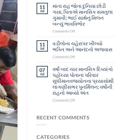
આશ્રમનાં
દિવ્યાંગો
માતા રાહ જોતા દુનિયા છોડી
11
12
આખરે
Jul
ગયા, પિતાએ માનસિક સમતુલા
મનોરોગીઓભુજથી
પોતાના
ગુમાવી; ભાઈ સાથેનું મિલન
પોતાના
પરિવાર
બન્યું ભાવવિભોર
ઘર-
સુધી
પરિવાર
પહોંચ્યા
on
Comments Off
સુધી
માતા
પહોંચશે
રાહ
વડીલોના ચહેરાપર ખીલ્યો
11
જોતા
Jul
ભક્તિ અને આનંદનો અજવાસ
દુનિયા
on
Comments Off
છોડી
વડીલોના
ગયા,
ચહેરાપર
વર્ષો બાદ ચાર માનસિક દિવ્યાંગો
પિતાએ
07
ખીલ્યો
માનસિક
Jul
પહોંચ્યા પોતાના પરિવાર
ભક્તિ
સમતુલા
સુધીમાનવજ્યોતના પ્રયાસોથી
અને
ગુમાવી;
લાગણીસભર પુનર્મિલન; વર્ષોની
આનંદનો
ભાઈ
રાહનો આવ્યો અંત
અજવાસ
સાથેનું
મિલન
on
Comments Off
બન્યું
વર્ષો
ભાવવિભોર
બાદ
ચાર
RECENT COMMENTS
માનસિક
દિવ્યાંગો
પહોંચ્યા
CATEGORIES
પોતાના