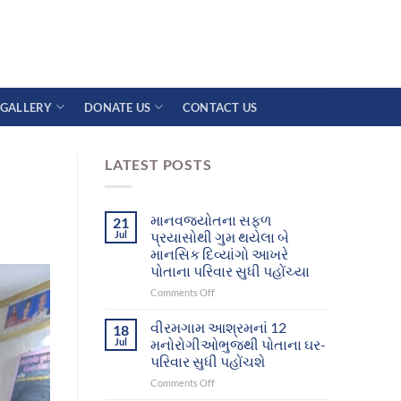
GALLERY
DONATE US
CONTACT US
LATEST POSTS
માનવજ્યોતના સફળ
21
Jul
પ્રયાસોથી ગુમ થયેલા બે
માનસિક દિવ્યાંગો આખરે
પોતાના પરિવાર સુધી પહોંચ્યા
on
Comments Off
માનવજ્યોતના
સફળ
વીરમગામ આશ્રમનાં 12
18
પ્રયાસોથી
Jul
મનોરોગીઓભુજથી પોતાના ઘર-
ગુમ
પરિવાર સુધી પહોંચશે
થયેલા
on
Comments Off
બે
વીરમગામ
માનસિક