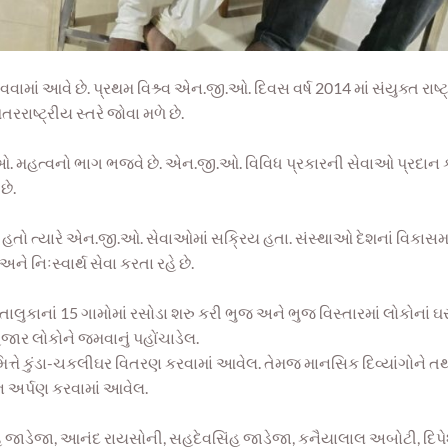
માં આવે છે. પ્રથમ વિશ્ર્વ એન.જી.ઓ. દિવસ વર્ષ 2014 માં સંયુક્ત રાષ્ટ્ર
ાષ્ટ્રીય સ્તરે જોવા મળે છે.
જી.ઓ. મહત્વનો ભાગ ભજવે છે. એન.જી.ઓ. વિવિધ પ્રકારની સેવાઓ પ્રદાન
છે.
હતો ત્યારે એન.જી.ઓ. સેવાઓમાં સક્રિય હતા. સંસ્થાઓ દેશનાં વિકાસમા
 નિઃસ્વાર્થ સેવા કરતા રહે છે.
ુકાનાં 15 ગામોમાં રસોડા શરુ કરી ભુજ અને ભુજ વિસ્તારમાં લોકોનાં ઘર
જાર લોકોને જમવાનું પહોંચાડેલ.
મિત્તે કુંડા-ચકલીઘર વિતરણ કરવામાં આવેલ. તેમજ માનસિક દિવ્યાંગોને ત
જન અર્પણ કરવામાં આવેલ.
જસિંહ જાડેજા, આનંદ રાયસોની, સહદેવસિંહ જાડેજા, કનૈયાલાલ અબોટી, દિપ