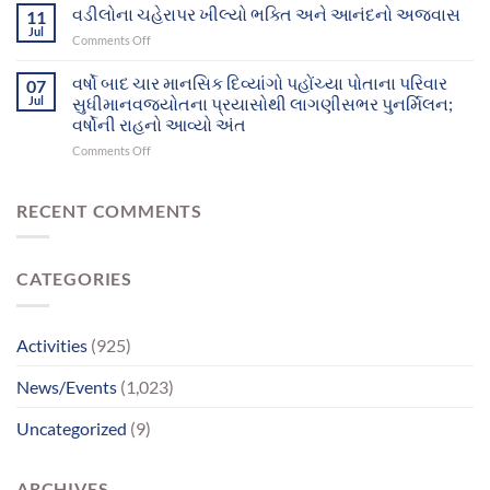
રાહ
વડીલોના ચહેરાપર ખીલ્યો ભક્તિ અને આનંદનો અજવાસ
પરિવાર
11
સુધી
જોતા
સુધી
Jul
પહોંચ્યા
on
Comments Off
દુનિયા
પહોંચશે
વડીલોના
છોડી
ચહેરાપર
વર્ષો બાદ ચાર માનસિક દિવ્યાંગો પહોંચ્યા પોતાના પરિવાર
ગયા,
07
ખીલ્યો
Jul
સુધીમાનવજ્યોતના પ્રયાસોથી લાગણીસભર પુનર્મિલન;
પિતાએ
ભક્તિ
માનસિક
વર્ષોની રાહનો આવ્યો અંત
અને
સમતુલા
on
Comments Off
આનંદનો
ગુમાવી;
વર્ષો
અજવાસ
ભાઈ
બાદ
સાથેનું
ચાર
RECENT COMMENTS
મિલન
માનસિક
બન્યું
દિવ્યાંગો
ભાવવિભોર
પહોંચ્યા
CATEGORIES
પોતાના
પરિવાર
સુધીમાનવજ્યોતના
પ્રયાસોથી
Activities
(925)
લાગણીસભર
પુનર્મિલન;
News/Events
(1,023)
વર્ષોની
રાહનો
Uncategorized
(9)
આવ્યો
અંત
ARCHIVES