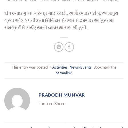
દીપકભાઇ ગુપ્તા, નરેન્દ્રભાઇ કચ્છી, અશોકભાઇ પરીખ, આશાપુરા
ગ્રુપ ઓફ કંપનીઝના સિનિયર મેનેજર માઝાભાઇ આહિર તથા
સમગ્ર ટીમે કાર્યક્રમની વ્યવસ્થા સંભાળી હતી.
This entry was posted in
Activities
,
News/Events
. Bookmark the
permalink
.
PRABODH MUNVAR
Tantree Shree