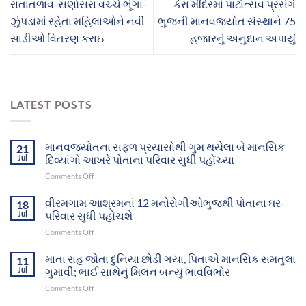
રાતાતળાવ-સણોસરા વચ્ચે ભૂંગા-
કેરા મંદિરમાં પાટોત્સવ પ્રસંગે
ઝુંપડામાં રહેતા મહિલાઓને નવી
ભુજની માનવજ્યોત સંસ્થાને 75
સાડીઓ વિતરણ કરાઇ
હજારનું અનુદાન અપાયું
LATEST POSTS
માનવજ્યોતના સફળ પ્રયાસોથી ગુમ થયેલા બે માનસિક
21
Jul
દિવ્યાંગો આખરે પોતાના પરિવાર સુધી પહોંચ્યા
on
Comments Off
માનવજ્યોતના
સફળ
વીરમગામ આશ્રમનાં 12 મનોરોગીઓભુજથી પોતાના ઘર-
18
પ્રયાસોથી
Jul
પરિવાર સુધી પહોંચશે
ગુમ
on
Comments Off
થયેલા
વીરમગામ
બે
આશ્રમનાં
માતા રાહ જોતા દુનિયા છોડી ગયા, પિતાએ માનસિક સમતુલા
માનસિક
11
12
દિવ્યાંગો
Jul
ગુમાવી; ભાઈ સાથેનું મિલન બન્યું ભાવવિભોર
મનોરોગીઓભુજથી
આખરે
on
Comments Off
પોતાના
પોતાના
માતા
ઘર-
પરિવાર