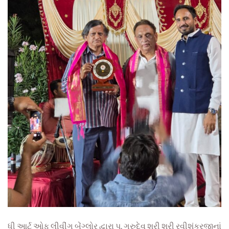
ધી આર્ટ ઓફ લીવીંગ બેંગ્લોર દ્વારા પૂ. ગુરુદેવ શ્રી શ્રી રવીશંકરજીનાં