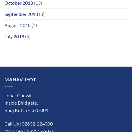
October 2018
(13)
September 2018
(3)
August 2018
(4)
July 2018
(5)
MANAV JYOT
Lohar Chowk,
Inside Bhid gate,
Bhuj Kutch – 370 001
Call Us : 02832-224000
Mob. : +91 99251 69876