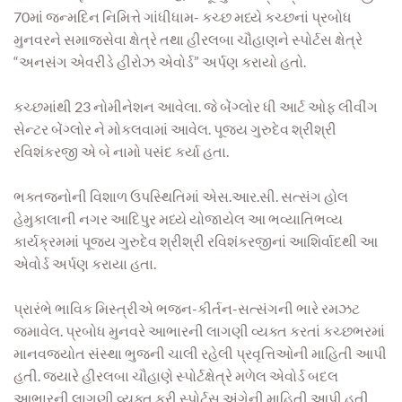
70માં જન્મદિન નિમિત્તે ગાંધીધામ- કચ્છ મધ્યે કચ્છનાં પ્રબોધ
મુનવરને સમાજસેવા ક્ષેત્રે તથા હીરલબા ચૌહાણને સ્પોર્ટસ ક્ષેત્રે
“અનસંગ એવરીડે હીરોઝ એવોર્ડ” અર્પણ કરાયો હતો.
કચ્છમાંથી 23 નોમીનેશન આવેલા. જે બેંગ્લોર ધી આર્ટ ઓફ લીવીંગ
સેન્ટર બેંગ્લોર ને મોકલવામાં આવેલ. પૂજ્ય ગુરુદેવ શ્રીશ્રી
રવિશંકરજી એ બે નામો પસંદ કર્યા હતા.
ભક્તજનોની વિશાળ ઉપસ્થિતિમાં એસ.આર.સી. સત્સંગ હોલ
હેમુકાલાની નગર આદિપુર મધ્યે યોજાયેલ આ ભવ્યાતિભવ્ય
કાર્યક્રમમાં પૂજ્ય ગુરુદેવ શ્રીશ્રી રવિશંકરજીનાં આશિર્વાદથી આ
એવોર્ડ અર્પણ કરાયા હતા.
પ્રારંભે ભાવિક મિસ્ત્રીએ ભજન-કીર્તન-સત્સંગની ભારે રમઝટ
જમાવેલ. પ્રબોધ મુનવરે આભારની લાગણી વ્યક્ત કરતાં કચ્છભરમાં
માનવજ્યોત સંસ્થા ભુજની ચાલી રહેલી પ્રવૃત્તિઓની માહિતી આપી
હતી. જ્યારે હીરલબા ચૌહાણે સ્પોર્ટક્ષેત્રે મળેલ એવોર્ડ બદલ
આભારની લાગણી વ્યક્ત કરી સ્પોર્ટસ અંગેની માહિતી આપી હતી.