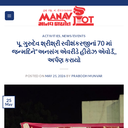
Skip
to
content
ACTIVITIES
,
NEWS/EVENTS
પૂ. ગુરુદેવ શ્રીશ્રી રવીશંકરજીનાં 70 માં
જન્મદિને“અનસંગ એવરીડે હીરોઝ એવોર્ડ,,
અર્પણ કરાયો
POSTED ON
MAY 25, 2026
BY
PRABODH MUNVAR
25
May