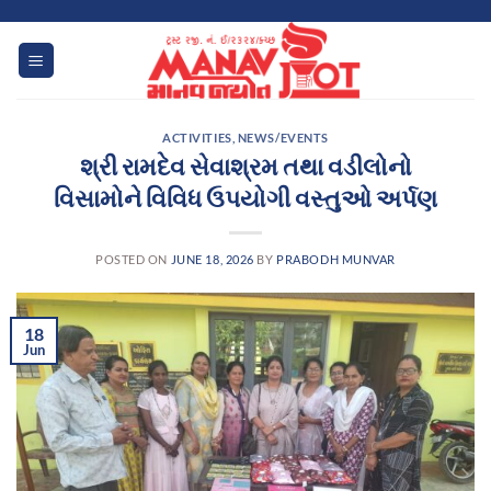
Skip
to
content
ACTIVITIES
,
NEWS/EVENTS
શ્રી રામદેવ સેવાશ્રમ તથા વડીલોનો
વિસામોને વિવિધ ઉપયોગી વસ્તુઓ અર્પણ
POSTED ON
JUNE 18, 2026
BY
PRABODH MUNVAR
18
Jun