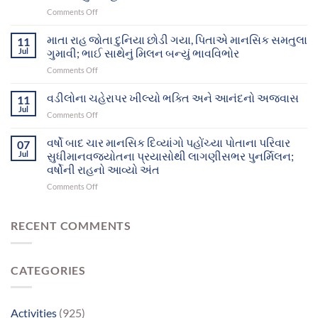
ગુમ
on
Comments Off
થયેલા
વીરમગામ
બે
આશ્રમનાં
માતા રાહ જોતા દુનિયા છોડી ગયા, પિતાએ માનસિક સમતુલા
માનસિક
11
12
દિવ્યાંગો
Jul
ગુમાવી; ભાઈ સાથેનું મિલન બન્યું ભાવવિભોર
મનોરોગીઓભુજથી
આખરે
on
Comments Off
પોતાના
પોતાના
માતા
ઘર-
પરિવાર
રાહ
વડીલોના ચહેરાપર ખીલ્યો ભક્તિ અને આનંદનો અજવાસ
પરિવાર
11
સુધી
જોતા
સુધી
Jul
પહોંચ્યા
on
Comments Off
દુનિયા
પહોંચશે
વડીલોના
છોડી
ચહેરાપર
વર્ષો બાદ ચાર માનસિક દિવ્યાંગો પહોંચ્યા પોતાના પરિવાર
ગયા,
07
ખીલ્યો
Jul
સુધીમાનવજ્યોતના પ્રયાસોથી લાગણીસભર પુનર્મિલન;
પિતાએ
ભક્તિ
માનસિક
વર્ષોની રાહનો આવ્યો અંત
અને
સમતુલા
on
Comments Off
આનંદનો
ગુમાવી;
વર્ષો
અજવાસ
ભાઈ
બાદ
સાથેનું
ચાર
RECENT COMMENTS
મિલન
માનસિક
બન્યું
દિવ્યાંગો
ભાવવિભોર
પહોંચ્યા
CATEGORIES
પોતાના
પરિવાર
સુધીમાનવજ્યોતના
પ્રયાસોથી
Activities
(925)