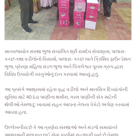
માનવજ્યોત સંસ્થા ભુજ સંચાલિત શ્રી રામદેવ સેવાશ્રમ, પાલારા-
કચ્છ તથા વડીલોનો વિસામો, પાલારા- કચ્છ ખાતે ક્રિશિવ ફાઉન્ડેશન
ભુજ, પ્રેરણા મહિલા મંડળ ભુજ અને પિંગલેશ્વર પૂનમ ગ્રુપ દ્વારા
વિવિધ ઉપયોગી વસ્તુઓનું દાન કરવામાં આવ્યું હતું.
આ પ્રસંગે આશ્રમમાં રહેતા વૃદ્ધ વડીલો અને માનસિક દિવ્યાંગોની
સુવિધા માટે 40 ઠંડા પાણીના થર્મોસ, ગરમ પાણીની સેક માટેની
થેલીઓ તેમજ દુઃખાવામાં રાહત આપતા તેલના પેકેટો અર્પણ કરવામાં
આવ્યા હતા.
ઉલ્લેખનીય છે કે આ ત્રણેય સંસ્થાઓ અને મંડળો સમયાંતરે
આશ્રમની મુલાકાત લઈ સેવા કાર્યોમાં સહભાગી બને છે તેમજ