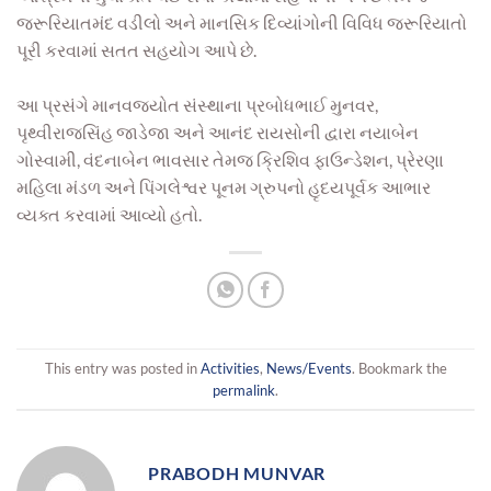
જરૂરિયાતમંદ વડીલો અને માનસિક દિવ્યાંગોની વિવિધ જરૂરિયાતો
પૂરી કરવામાં સતત સહયોગ આપે છે.
આ પ્રસંગે માનવજ્યોત સંસ્થાના પ્રબોધભાઈ મુનવર,
પૃથ્વીરાજસિંહ જાડેજા અને આનંદ રાયસોની દ્વારા નયાબેન
ગોસ્વામી, વંદનાબેન ભાવસાર તેમજ ક્રિશિવ ફાઉન્ડેશન, પ્રેરણા
મહિલા મંડળ અને પિંગલેશ્વર પૂનમ ગ્રુપનો હૃદયપૂર્વક આભાર
વ્યક્ત કરવામાં આવ્યો હતો.
This entry was posted in
Activities
,
News/Events
. Bookmark the
permalink
.
PRABODH MUNVAR