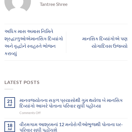
Tantree Shree
અધિક માસ અમાસ નિમિતે
શ્રદ્ધાળુઓએમાનસિક દિવ્યાંગો
માનસિક દિવ્યાંગોએ પણ
અને વૃદ્ધોને સ્વહસ્તે ભોજન
યોગાદિવસ ઉજવ્યો
કરાવ્યું
LATEST POSTS
માનવજ્યોતના સફળ પ્રયાસોથી ગુમ થયેલા બે માનસિક
21
Jul
દિવ્યાંગો આખરે પોતાના પરિવાર સુધી પહોંચ્યા
on
Comments Off
માનવજ્યોતના
સફળ
વીરમગામ આશ્રમનાં 12 મનોરોગીઓભુજથી પોતાના ઘર-
18
પ્રયાસોથી
Jul
પરિવાર સુધી પહોંચશે