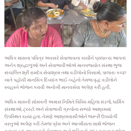
અધિક માસના પવિત્ર અવસરે સેવાભાવના કાર્યોને પ્રાધાન્ય આપતાં
અનેક શ્રદ્ધાળુઓ અને સેવાભાવીઓએ માનવજ્યોત સંસ્થા ભુજ
સંચાલિત શ્રી રામદેવ સેવાશ્રમ તથા વડીલોનો વિસામો, પાલારા-કચ્છ
ખાતે પહોંચી માનસિક દિવ્યાંગ ભાઈ-બહેનો તેમજ વૃદ્ધ વડીલોને
સ્વહસ્તે ભોજન કરાવી અનોખી માનવસેવા અર્પણ કરી હતી.
અધિક માસની સોમવતી અમાસ નિમિતે વિવિધ મહિલા મંડળો, ધાર્મિક
સંસ્થાઓ, ટ્રસ્ટો અને સેવાભાવી ગ્રુપોના સભ્યો આશ્રમમાં
ઉપસ્થિત રહ્યા હતા. તેમણે આશ્રમવાસીઓને જરૂરી ઉપયોગી
વસ્તુઓ અર્પણ કરી તેમજ પ્રેમ અને આત્મીયતા સાથે ભોજન
કરાવ્યું હતું. આ પ્રસંગે સેવાભાવ અને ભક્તિનો સુંદર સમન્વય જોવા