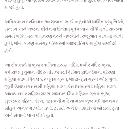
મળ્યો હતો.
અધિક માસ દરમિયાન આશ્રમના ભાઈ-બહેનોએ ધાર્મિક પ્રવૃત્તિઓ,
સત્સંગ અને ભજન-કીર્તનમાં ઉત્સાહપૂર્વક ભાગ લીધો હતો. સાંજના
સમયે ભક્તિમય વાતાવરણ વચ્ચે ભજનોની રજૂઆત કરવામાં આવી
હતી, જેના કારણે સમગ્ર પરિસરમાં આધ્યાત્મિક માહોલ સર્જાયો
હતો.
આ સેવાકાર્યમાં ભુજ સ્વામિનારાયણ મંદિર, કબીર મંદિર-ભુજ,
કપીરાજ હનુમાન મંદિર-મીરઝાપર, ક્રિશિવ ફાઉન્ડેશન, પ્રેરણા
મહિલા મંડળ, પિંગલેશ્વર પૂનમ ગ્રુપ, જાયન્ટ્સ ગ્રુપ ઓફ ભુજ,
જુની ઉમેદનગર સખી મહિલા મંડળ, કેરા દરબારગઢ મહિલા મંડળ,
આઇયાનગર મહિલા મંડળ-માધાપર, શિવ મહિમ્ન ગ્રુપ-ભુજ,
સુરજપર મહિલા મંડળ, મહાકાળી મહિલા મંડળ ભુજ-વર્ધમાનનગર
સહિત અનેક ગ્રુપો, મંડળો, ટ્રસ્ટો અને દાતાશ્રીઓ જોડાયા હતા
અને સેવાનો લાભ લીધો હતો.