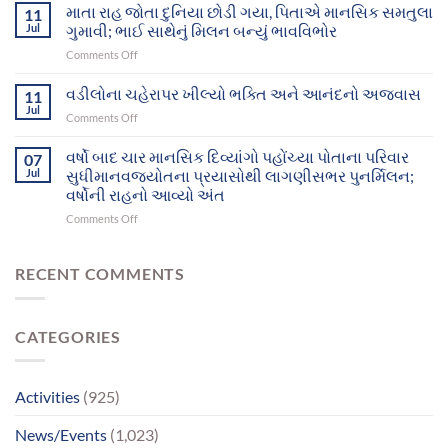
આશ્રમનાં
માતા રાહ જોતા દુનિયા છોડી ગયા, પિતાએ માનસિક સમતુલા
માનસિક
11
12
દિવ્યાંગો
Jul
ગુમાવી; ભાઈ સાથેનું મિલન બન્યું ભાવવિભોર
મનોરોગીઓભુજથી
આખરે
on
Comments Off
પોતાના
પોતાના
માતા
ઘર-
પરિવાર
રાહ
વડીલોના ચહેરાપર ખીલ્યો ભક્તિ અને આનંદનો અજવાસ
પરિવાર
11
સુધી
જોતા
સુધી
Jul
પહોંચ્યા
on
Comments Off
દુનિયા
પહોંચશે
વડીલોના
છોડી
ચહેરાપર
વર્ષો બાદ ચાર માનસિક દિવ્યાંગો પહોંચ્યા પોતાના પરિવાર
ગયા,
07
ખીલ્યો
Jul
સુધીમાનવજ્યોતના પ્રયાસોથી લાગણીસભર પુનર્મિલન;
પિતાએ
ભક્તિ
માનસિક
વર્ષોની રાહનો આવ્યો અંત
અને
સમતુલા
on
Comments Off
આનંદનો
ગુમાવી;
વર્ષો
અજવાસ
ભાઈ
બાદ
સાથેનું
ચાર
RECENT COMMENTS
મિલન
માનસિક
બન્યું
દિવ્યાંગો
ભાવવિભોર
પહોંચ્યા
CATEGORIES
પોતાના
પરિવાર
સુધીમાનવજ્યોતના
પ્રયાસોથી
Activities
(925)
લાગણીસભર
પુનર્મિલન;
News/Events
(1,023)
વર્ષોની