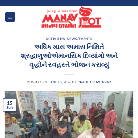
Skip
to
content
ACTIVITIES
,
NEWS/EVENTS
અધિક માસ અમાસ નિમિતે
શ્રદ્ધાળુઓએમાનસિક દિવ્યાંગો અને
વૃદ્ધોને સ્વહસ્તે ભોજન કરાવ્યું
POSTED ON
JUNE 15, 2026
BY
PRABODH MUNVAR
15
Jun