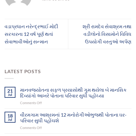
વડાપ્રધાન નરેન્દ્રભાઈ મોદી
શ્રી રામદેવ સેવાશ્રમ તથા
સરકારના 12 વર્ષ પૂર્ણ થતાં
વડીલોનો વિસામોને વિવિધ
સેવાભાવીઓનું સન્માન
ઉપયોગી વસ્તુઓ અર્પણ
LATEST POSTS
માનવજ્યોતના સફળ પ્રયાસોથી ગુમ થયેલા બે માનસિક
21
Jul
દિવ્યાંગો આખરે પોતાના પરિવાર સુધી પહોંચ્યા
on
Comments Off
માનવજ્યોતના
સફળ
વીરમગામ આશ્રમનાં 12 મનોરોગીઓભુજથી પોતાના ઘર-
18
પ્રયાસોથી
Jul
પરિવાર સુધી પહોંચશે
ગુમ
on
Comments Off
થયેલા
વીરમગામ
બે