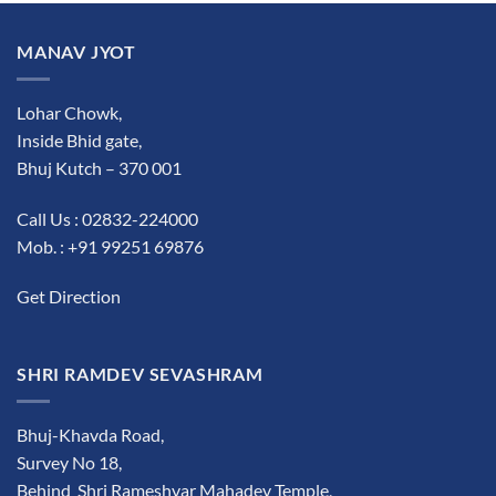
MANAV JYOT
Lohar Chowk,
Inside Bhid gate,
Bhuj Kutch – 370 001
Call Us : 02832-224000
Mob. : +91 99251 69876
Get Direction
SHRI RAMDEV SEVASHRAM
Bhuj-Khavda Road,
Survey No 18,
Behind Shri Rameshvar Mahadev Temple,