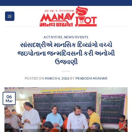
Skip
to
content
ACTIVITIES
,
NEWS/EVENTS
સાંસદશ્રીએ માનસિક દિવ્યાંગો વચ્ચે
જઇપોતાના જન્મદિવસની કરી અનોખી
ઉજવણી
POSTED ON
MARCH 6, 2026
BY
PRABODH MUNVAR
06
Mar