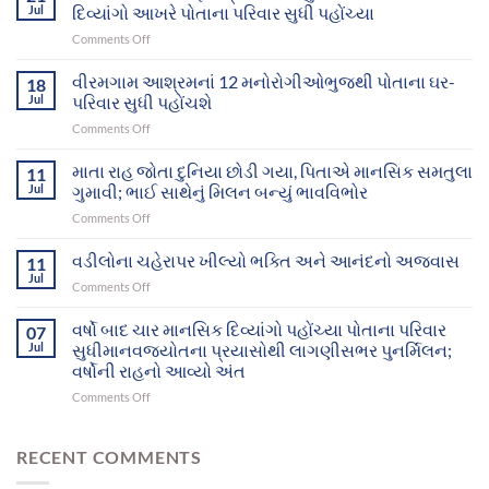
Jul
દિવ્યાંગો આખરે પોતાના પરિવાર સુધી પહોંચ્યા
on
Comments Off
માનવજ્યોતના
સફળ
વીરમગામ આશ્રમનાં 12 મનોરોગીઓભુજથી પોતાના ઘર-
18
પ્રયાસોથી
Jul
પરિવાર સુધી પહોંચશે
ગુમ
on
Comments Off
થયેલા
વીરમગામ
બે
આશ્રમનાં
માતા રાહ જોતા દુનિયા છોડી ગયા, પિતાએ માનસિક સમતુલા
માનસિક
11
12
દિવ્યાંગો
Jul
ગુમાવી; ભાઈ સાથેનું મિલન બન્યું ભાવવિભોર
મનોરોગીઓભુજથી
આખરે
on
Comments Off
પોતાના
પોતાના
માતા
ઘર-
પરિવાર
રાહ
વડીલોના ચહેરાપર ખીલ્યો ભક્તિ અને આનંદનો અજવાસ
પરિવાર
11
સુધી
જોતા
સુધી
Jul
પહોંચ્યા
on
Comments Off
દુનિયા
પહોંચશે
વડીલોના
છોડી
ચહેરાપર
વર્ષો બાદ ચાર માનસિક દિવ્યાંગો પહોંચ્યા પોતાના પરિવાર
ગયા,
07
ખીલ્યો
Jul
સુધીમાનવજ્યોતના પ્રયાસોથી લાગણીસભર પુનર્મિલન;
પિતાએ
ભક્તિ
માનસિક
વર્ષોની રાહનો આવ્યો અંત
અને
સમતુલા
on
Comments Off
આનંદનો
ગુમાવી;
વર્ષો
અજવાસ
ભાઈ
બાદ
સાથેનું
ચાર
RECENT COMMENTS
મિલન
માનસિક
બન્યું
દિવ્યાંગો