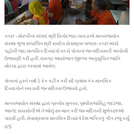
કચ્છ –મોરબીનાં સાંસદ શ્રી વિનોદભાઇ ચાવડાએ માનવજ્યોત
સંસ્થા ભુજ સંચાલિત શ્રી રામદેવ સેવાશ્રમ પાલારા-કચ્છ મધ્યે
પહોંચી જઇ માનસિક દિવ્યાંગો વચ્ચે પોતાનાં જન્મદિવસની અનોખી
ઉજવણી કરી હતી. સમગ્ર આયોજન જીલ્લા અનુસુચિત જાતિ
મોરચા દ્વારા કરવામાં આવેલ.
પોતાનાં હસ્તે બર્થ ડે કેક કટીંગ કરી સૌ પ્રથમ કેક માનસિક
દિવ્યાંગોને ખવડાવી જન્મદિવસ ઉજવ્યો હતો.
માનવજ્યોત સંસ્થા દ્વારા પ્રબોધ મુનવર, પૃથ્વીરાજસિંહ જાડેજા,
આનંદ રાયસોનીએ તેઓનું સન્માન કરી જન્મદિનની શુભેચ્છાઓ
પાઠવી હતી. સેવાશ્રમના માનસિક દિવ્યાંગે દેશ ભક્તિનું ગીત રજુ કર્યું
હતું.