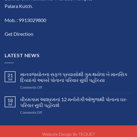
Palara Kutch.
Mob. : 9913029800
Get Direction
LATEST NEWS
માનવજ્યોતના સફળ પ્રયાસોથી ગુમ થયેલા બે માનસિક
21
Jul
દિવ્યાંગો આખરે પોતાના પરિવાર સુધી પહોંચ્યા
on
Comments Off
માનવજ્યોતના
સફળ
વીરમગામ આશ્રમનાં 12 મનોરોગીઓભુજથી પોતાના ઘર-
18
પ્રયાસોથી
Jul
પરિવાર સુધી પહોંચશે
ગુમ
on
Comments Off
થયેલા
વીરમગામ
બે
આશ્રમનાં
માનસિક
12
દિવ્યાંગો
મનોરોગીઓભુજથી
Website Design By
TEQUE7
આખરે