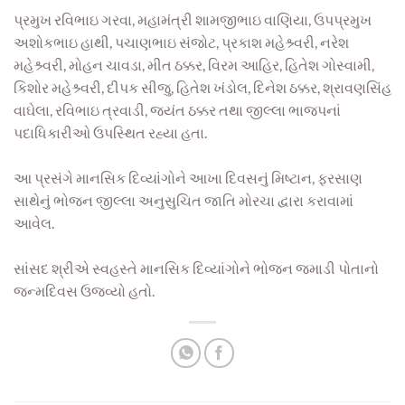
પ્રમુખ રવિભાઇ ગરવા, મહામંત્રી શામજીભાઇ વાણિયા, ઉપપ્રમુખ
અશોકભાઇ હાથી, પચાણભાઇ સંજોટ, પ્રકાશ મહેશ્ર્વરી, નરેશ
મહેશ્ર્વરી, મોહન ચાવડા, મીત ઠક્કર, વિરમ આહિર, હિતેશ ગોસ્વામી,
કિશોર મહેશ્ર્વરી, દીપક સીજુ, હિતેશ ખંડોલ, દિનેશ ઠક્કર, શ્રાવણસિંહ
વાઘેલા, રવિભાઇ ત્રવાડી, જયંત ઠક્કર તથા જીલ્લા ભાજપનાં
પદાધિકારીઓ ઉપસ્થિત રહ્યા હતા.
આ પ્રસંગે માનસિક દિવ્યાંગોને આખા દિવસનું મિષ્ટાન, ફરસાણ
સાથેનું ભોજન જીલ્લા અનુસુચિત જાતિ મોરચા દ્વારા કરાવામાં
આવેલ.
સાંસદ શ્રીએ સ્વહસ્તે માનસિક દિવ્યાંગોને ભોજન જમાડી પોતાનો
જન્મદિવસ ઉજવ્યો હતો.