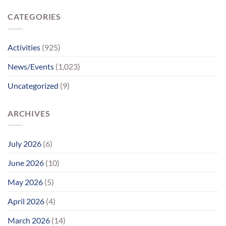
ભાવવિભોર
પહોંચ્યા
CATEGORIES
પોતાના
પરિવાર
સુધીમાનવજ્યોતના
પ્રયાસોથી
Activities
(925)
લાગણીસભર
પુનર્મિલન;
News/Events
(1,023)
વર્ષોની
રાહનો
Uncategorized
(9)
આવ્યો
અંત
ARCHIVES
July 2026
(6)
June 2026
(10)
May 2026
(5)
April 2026
(4)
March 2026
(14)