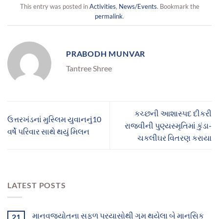
This entry was posted in
Activities
,
News/Events
. Bookmark the
permalink
.
PRABODH MUNVAR
Tantree Shree
કચ્છની આશાસ્પદ દીકરી
ઉત્તરખંડનાં મુસ્લિમ યુવાનનું10
રાજવીની પુણ્યસ્મૃતિમાં કુંડા-
વર્ષે પરિવાર સાથે થયું મિલન
ચકલીઘર વિતરણ કરાયા
LATEST POSTS
માનવજ્યોતના સફળ પ્રયાસોથી ગુમ થયેલા બે માનસિક
21