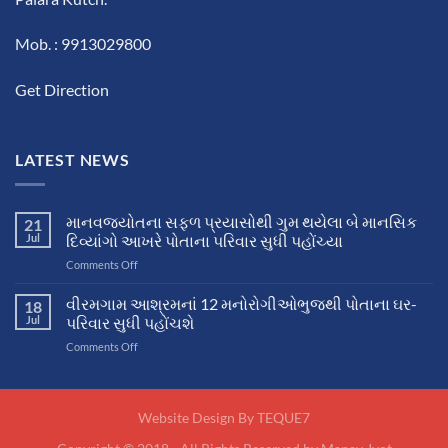
Mob. : 9913029800
Get Direction
LATEST NEWS
માનવજ્યોતના સફળ પ્રયાસોથી ગુમ થયેલા બે માનસિક
21
Jul
દિવ્યાંગો આખરે પોતાના પરિવાર સુધી પહોંચ્યા
on
Comments Off
માનવજ્યોતના
સફળ
વીરમગામ આશ્રમનાં 12 મનોરોગીઓભુજથી પોતાના ઘર-
18
પ્રયાસોથી
Jul
પરિવાર સુધી પહોંચશે
ગુમ
on
Comments Off
થયેલા
વીરમગામ
બે
આશ્રમનાં
માનસિક
12
દિવ્યાંગો
મનોરોગીઓભુજથી
Website Design By
TEQUE7
આખરે
પોતાના
પોતાના
ઘર-