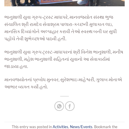
ભાનુશાલી યુવા ગ્રુપ-ટ્રસ્ટ માધાપરે, માનવજ્યોત સંસ્થા ભુજ
સંચાલિત શ્રી રામદેવ સેવાશ્રમ પાલારા-કચ્છની મુલાકાત લઇ,
માનસિક દિવ્યાંગોને અલ્પાહાર કરાવી તેઓ સ્વસ્થ બની ઘર સુધી
પહોંચે તેવી શુભેચ્છાઓ પાઠવી હતી.
ભાનુશાલી યુવા ગ્રુપ ટ્રસ્ટ-માધાપરનાં શ્રી વિનેશ ભાનુશાલી, મનીષ
ભાનુશાલી, મહેશ ભાનુશાલી સહિતનાં યુવાનો આ સેવાકાર્યમાં
જાડાયા હતા.
માનવજ્યોતનાં પ્રબોધ મુનવર, સુરેશભાઇ માહેશ્વરી, ગુલાબ મોતાએ
આભાર વ્યક્ત કર્યો હતો.
This entry was posted in
Activities
,
News/Events
. Bookmark the