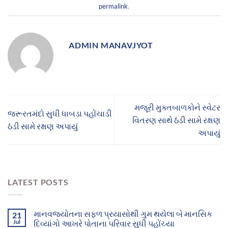
permalink
.
ADMIN MANAVJYOT
મજૂરી મુક્તબાળકોને સ્વેટર
જરૂરતમંદો સુધી ધાબડા પહોંચાડી
વિતરણ સાથે ઠંડી સામે રક્ષણ
ઠંડી સામે રક્ષણ અપાયું
અપાયું
LATEST POSTS
માનવજ્યોતના સફળ પ્રયાસોથી ગુમ થયેલા બે માનસિક
21
Jul
દિવ્યાંગો આખરે પોતાના પરિવાર સુધી પહોંચ્યા