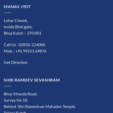
MANAV JYOT
Lohar Chowk,
Inside Bhid gate,
Bhuj Kutch – 370 001
Call Us : 02832-224000
Mob. : +91 99251 69876
Get Direction
SHRI RAMDEV SEVASHRAM
Bhuj-Khavda Road,
Survey No 18,
Behind Shri Rameshvar Mahadev Temple,
Palara Kutch.