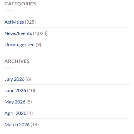
CATEGORIES
પોતાના
પરિવાર
સુધીમાનવજ્યોતના
પ્રયાસોથી
Activities
(925)
લાગણીસભર
પુનર્મિલન;
News/Events
(1,023)
વર્ષોની
રાહનો
Uncategorized
(9)
આવ્યો
અંત
ARCHIVES
July 2026
(6)
June 2026
(10)
May 2026
(5)
April 2026
(4)
March 2026
(14)