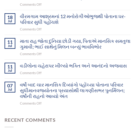
on
Comments Off
માનવજ્યોતના
સફળ
વીરમગામ આશ્રમનાં 12 મનોરોગીઓભુજથી પોતાના ઘર-
18
પ્રયાસોથી
Jul
પરિવાર સુધી પહોંચશે
ગુમ
on
Comments Off
થયેલા
વીરમગામ
બે
આશ્રમનાં
માતા રાહ જોતા દુનિયા છોડી ગયા, પિતાએ માનસિક સમતુલા
માનસિક
11
12
દિવ્યાંગો
Jul
ગુમાવી; ભાઈ સાથેનું મિલન બન્યું ભાવવિભોર
મનોરોગીઓભુજથી
આખરે
on
Comments Off
પોતાના
પોતાના
માતા
ઘર-
પરિવાર
રાહ
વડીલોના ચહેરાપર ખીલ્યો ભક્તિ અને આનંદનો અજવાસ
પરિવાર
11
સુધી
જોતા
સુધી
Jul
પહોંચ્યા
on
Comments Off
દુનિયા
પહોંચશે
વડીલોના
છોડી
ચહેરાપર
વર્ષો બાદ ચાર માનસિક દિવ્યાંગો પહોંચ્યા પોતાના પરિવાર
ગયા,
07
ખીલ્યો
Jul
સુધીમાનવજ્યોતના પ્રયાસોથી લાગણીસભર પુનર્મિલન;
પિતાએ
ભક્તિ
માનસિક
વર્ષોની રાહનો આવ્યો અંત
અને
સમતુલા
on
Comments Off
આનંદનો
ગુમાવી;
વર્ષો
અજવાસ
ભાઈ
બાદ
સાથેનું
ચાર
RECENT COMMENTS
મિલન
માનસિક
બન્યું
દિવ્યાંગો
ભાવવિભોર
પહોંચ્યા