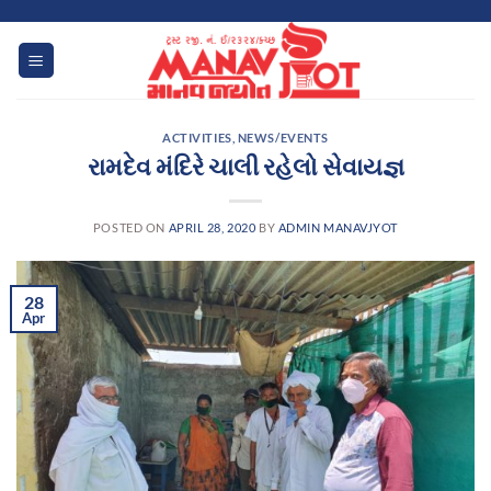
Skip
to
content
ACTIVITIES
,
NEWS/EVENTS
રામદેવ મંદિરે ચાલી રહેલો સેવાયજ્ઞ
POSTED ON
APRIL 28, 2020
BY
ADMIN MANAVJYOT
28
Apr