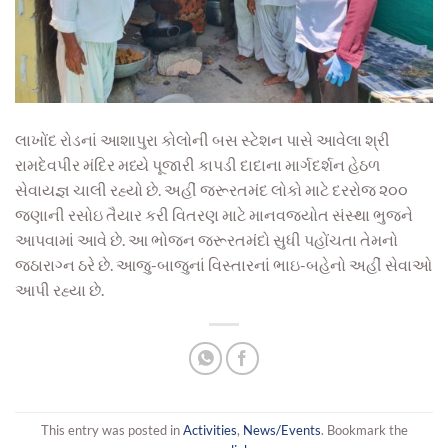
લાખોંદ રોડનાં આશાપુરા કોલોની બસ સ્ટેશન પાસે આવેલા શ્રી
રામદેવપીર મંદિર મધ્યે પૂજારી કાપડી દાદાના માર્ગદર્શન હેઠળ
સેવાયજ્ઞ ચાલી રહ્યો છે. અહીં જરૂરતમંદ લોકો માટે દરરોજ ૨૦૦
જણાની રસોઇ તૈયાર કરી વિતરણ માટે માનવજ્યોત સંસ્થા ભુજને
આપવામાં આવે છે. આ ભોજન જરૂરતમંદો સુધી પહોંચતા તેમનો
જઠારાગ્ન ઠરે છે. આજુ-બાજુનાં વિસ્તારનાં ભાઇ-બહેનો અહીં સેવાઓ
આપી રહ્યા છે.
This entry was posted in
Activities
,
News/Events
. Bookmark the