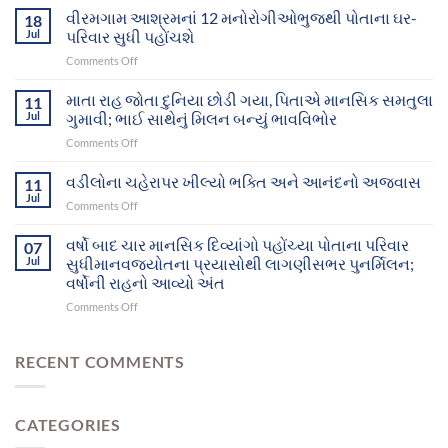
સફળ
વીરમગામ આશ્રમનાં 12 મનોરોગીઓભુજથી પોતાના ઘર-
18
પ્રયાસોથી
Jul
પરિવાર સુધી પહોંચશે
ગુમ
on
Comments Off
થયેલા
વીરમગામ
બે
આશ્રમનાં
માતા રાહ જોતા દુનિયા છોડી ગયા, પિતાએ માનસિક સમતુલા
માનસિક
11
12
દિવ્યાંગો
Jul
ગુમાવી; ભાઈ સાથેનું મિલન બન્યું ભાવવિભોર
મનોરોગીઓભુજથી
આખરે
on
Comments Off
પોતાના
પોતાના
માતા
ઘર-
પરિવાર
રાહ
વડીલોના ચહેરાપર ખીલ્યો ભક્તિ અને આનંદનો અજવાસ
પરિવાર
11
સુધી
જોતા
સુધી
Jul
પહોંચ્યા
on
Comments Off
દુનિયા
પહોંચશે
વડીલોના
છોડી
ચહેરાપર
વર્ષો બાદ ચાર માનસિક દિવ્યાંગો પહોંચ્યા પોતાના પરિવાર
ગયા,
07
ખીલ્યો
Jul
સુધીમાનવજ્યોતના પ્રયાસોથી લાગણીસભર પુનર્મિલન;
પિતાએ
ભક્તિ
માનસિક
વર્ષોની રાહનો આવ્યો અંત
અને
સમતુલા
on
Comments Off
આનંદનો
ગુમાવી;
વર્ષો
અજવાસ
ભાઈ
બાદ
સાથેનું
ચાર
RECENT COMMENTS
મિલન
માનસિક
બન્યું
દિવ્યાંગો
ભાવવિભોર
પહોંચ્યા
CATEGORIES
પોતાના
પરિવાર