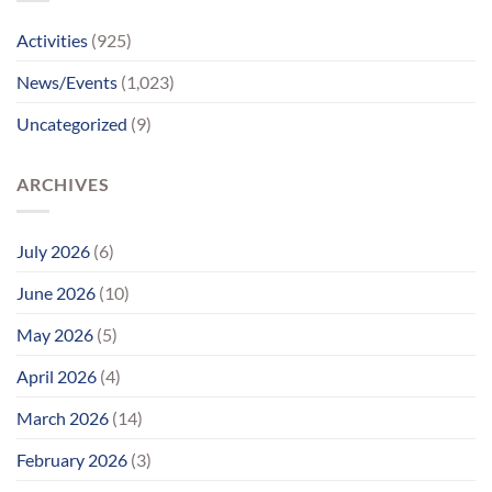
સુધીમાનવજ્યોતના
પ્રયાસોથી
Activities
(925)
લાગણીસભર
પુનર્મિલન;
News/Events
(1,023)
વર્ષોની
રાહનો
Uncategorized
(9)
આવ્યો
અંત
ARCHIVES
July 2026
(6)
June 2026
(10)
May 2026
(5)
April 2026
(4)
March 2026
(14)
February 2026
(3)