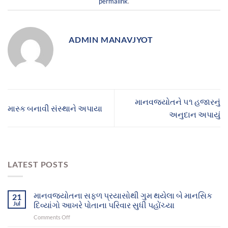
permalink
.
ADMIN MANAVJYOT
માનવજ્યોતને ૫૧ હજારનું
માસ્ક બનાવી સંસ્થાને અપાયા
અનુદાન અપાયું
LATEST POSTS
માનવજ્યોતના સફળ પ્રયાસોથી ગુમ થયેલા બે માનસિક
21
Jul
દિવ્યાંગો આખરે પોતાના પરિવાર સુધી પહોંચ્યા
on
Comments Off
માનવજ્યોતના