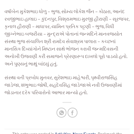
વર્ષાબેન મુકેશભાઇ ધોળુ – ભુજ, સોમ્ય લોકેશ જૈન – કોઠારા, આનંદ
રવજીભાઇ હાલાઇ – કુંદનપુર, વિશ્રામભાઇ મુરજી હીરાણી – સૂરજપર,
કૃનાલ હીરાણી – માધાપર, યામિન પ્રતિક પટ્ટણી – ભુજ, વિધી
જીગ્નેભાઇ બજરીયા – મુન્દ્રાએ પોતાનાં જન્મદિને માનવજ્યોત
સંસ્થા ભુજ સંચાલિત શ્રી રામદેવ સેવાશ્રમ પાલારા – કચ્છનાં
માનસિક દિવ્યાંગોને મિષ્ટાન સાથે ભોજન કરાવી જન્મદિવસની
અનોખી ઉજવણી કરી સમાજને પ્રેરણારૂપ દાખલો પૂરો પાડયો હતો.
અને પુણ્યનું ભાથું બાંધ્યું હતું.
સંસ્થા વતી પ્રબોધ મુનવર, સુરેશભાઇ માહેશ્વરી, પૃથ્વીરાજસિંહ
જાડેજા, શંભુભાઇ જોષી, સહદેવસિંહ જાડેજાએ નવી ઉજવણીમાં
જોડાનાર દરેક પરિવારોનો આભાર માન્યો હતો.