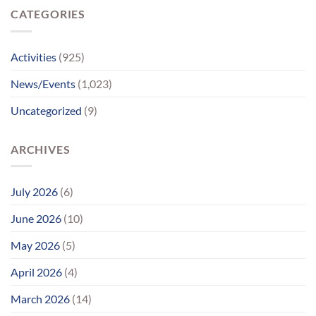
પહોંચ્યા
CATEGORIES
પોતાના
પરિવાર
સુધીમાનવજ્યોતના
પ્રયાસોથી
Activities
(925)
લાગણીસભર
પુનર્મિલન;
News/Events
(1,023)
વર્ષોની
રાહનો
Uncategorized
(9)
આવ્યો
અંત
ARCHIVES
July 2026
(6)
June 2026
(10)
May 2026
(5)
April 2026
(4)
March 2026
(14)