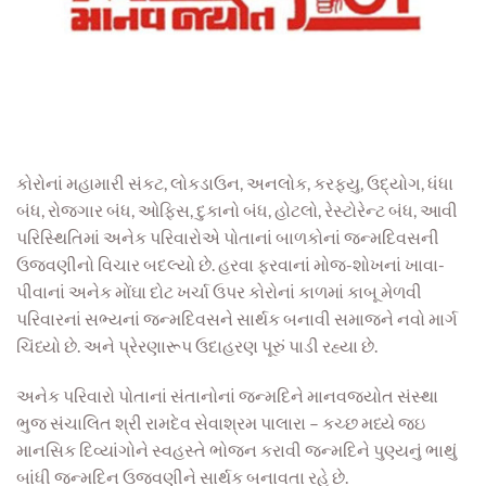
કોરોનાં મહામારી સંકટ, લોકડાઉન, અનલોક, કરફયુ, ઉદ્યોગ, ધંધા
બંધ, રોજગાર બંધ, ઓફિસ, દુકાનો બંધ, હોટલો, રેસ્ટોરેન્ટ બંધ, આવી
પરિસ્થિતિમાં અનેક પરિવારોએ પોતાનાં બાળકોનાં જન્મદિવસની
ઉજવણીનો વિચાર બદલ્યો છે. હરવા ફરવાનાં મોજ-શોખનાં ખાવા-
પીવાનાં અનેક મોંઘા દોટ ખર્ચા ઉપર કોરોનાં કાળમાં કાબૂ મેળવી
પરિવારનાં સભ્યનાં જન્મદિવસને સાર્થક બનાવી સમાજને નવો માર્ગ
ચિંધ્યો છે. અને પ્રેરણારૂપ ઉદાહરણ પૂરું પાડી રહ્યા છે.
અનેક પરિવારો પોતાનાં સંતાનોનાં જન્મદિને માનવજ્યોત સંસ્થા
ભુજ સંચાલિત શ્રી રામદેવ સેવાશ્રમ પાલારા – કચ્છ મધ્યે જઇ
માનસિક દિવ્યાંગોને સ્વહસ્તે ભોજન કરાવી જન્મદિને પુણ્યનું ભાથું
બાંધી જન્મદિન ઉજવણીને સાર્થક બનાવતા રહે છે.