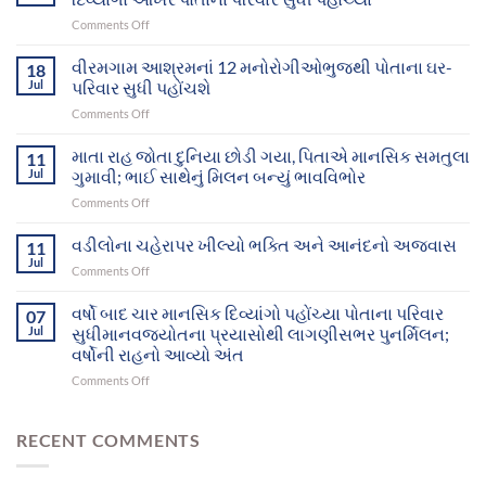
on
Comments Off
માનવજ્યોતના
સફળ
વીરમગામ આશ્રમનાં 12 મનોરોગીઓભુજથી પોતાના ઘર-
18
પ્રયાસોથી
Jul
પરિવાર સુધી પહોંચશે
ગુમ
on
Comments Off
થયેલા
વીરમગામ
બે
આશ્રમનાં
માતા રાહ જોતા દુનિયા છોડી ગયા, પિતાએ માનસિક સમતુલા
માનસિક
11
12
દિવ્યાંગો
Jul
ગુમાવી; ભાઈ સાથેનું મિલન બન્યું ભાવવિભોર
મનોરોગીઓભુજથી
આખરે
on
Comments Off
પોતાના
પોતાના
માતા
ઘર-
પરિવાર
રાહ
વડીલોના ચહેરાપર ખીલ્યો ભક્તિ અને આનંદનો અજવાસ
પરિવાર
11
સુધી
જોતા
સુધી
Jul
પહોંચ્યા
on
Comments Off
દુનિયા
પહોંચશે
વડીલોના
છોડી
ચહેરાપર
વર્ષો બાદ ચાર માનસિક દિવ્યાંગો પહોંચ્યા પોતાના પરિવાર
ગયા,
07
ખીલ્યો
Jul
સુધીમાનવજ્યોતના પ્રયાસોથી લાગણીસભર પુનર્મિલન;
પિતાએ
ભક્તિ
માનસિક
વર્ષોની રાહનો આવ્યો અંત
અને
સમતુલા
on
Comments Off
આનંદનો
ગુમાવી;
વર્ષો
અજવાસ
ભાઈ
બાદ
સાથેનું
ચાર
RECENT COMMENTS
મિલન
માનસિક
બન્યું
દિવ્યાંગો
ભાવવિભોર