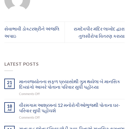
સેવાભાવી ડોકટરશ્રીને અંજલિ
રામદેવપીર મંદિર લાખોંદ દ્વારા
અપાઇ
તુલસીરોપા વિતરણ કરાયા
LATEST POSTS
માનવજ્યોતના સફળ પ્રયાસોથી ગુમ થયેલા બે માનસિક
21
Jul
દિવ્યાંગો આખરે પોતાના પરિવાર સુધી પહોંચ્યા
on
Comments Off
માનવજ્યોતના
સફળ
વીરમગામ આશ્રમનાં 12 મનોરોગીઓભુજથી પોતાના ઘર-
18
પ્રયાસોથી
Jul
પરિવાર સુધી પહોંચશે
ગુમ
on
Comments Off
થયેલા
વીરમગામ
બે
આશ્રમનાં
માતા રાહ જોતા દુનિયા છોડી ગયા, પિતાએ માનસિક સમતુલા
માનસિક