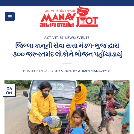
Skip
to
content
ACTIVITIES
,
NEWS/EVENTS
જિલ્લા કાનૂની સેવા સત્તા મંડળ-ભુજ દ્વારા
૩૦૦ જરૂરતમંદ લોકોને ભોજન પહોંચાડાયું
POSTED ON
OCTOBER 6, 2020
BY
ADMIN MANAVJYOT
06
Oct