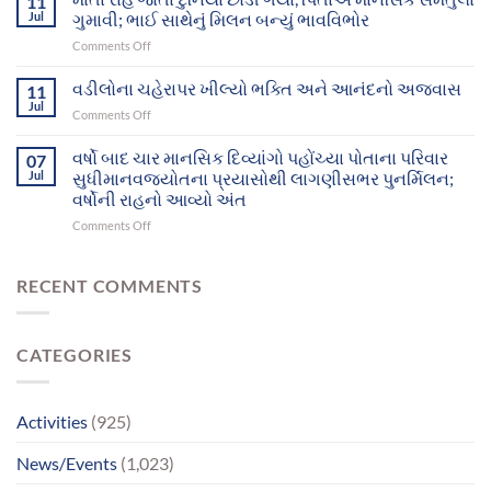
11
12
દિવ્યાંગો
Jul
ગુમાવી; ભાઈ સાથેનું મિલન બન્યું ભાવવિભોર
મનોરોગીઓભુજથી
આખરે
on
Comments Off
પોતાના
પોતાના
માતા
ઘર-
પરિવાર
રાહ
વડીલોના ચહેરાપર ખીલ્યો ભક્તિ અને આનંદનો અજવાસ
પરિવાર
11
સુધી
જોતા
સુધી
Jul
પહોંચ્યા
on
Comments Off
દુનિયા
પહોંચશે
વડીલોના
છોડી
ચહેરાપર
વર્ષો બાદ ચાર માનસિક દિવ્યાંગો પહોંચ્યા પોતાના પરિવાર
ગયા,
07
ખીલ્યો
Jul
સુધીમાનવજ્યોતના પ્રયાસોથી લાગણીસભર પુનર્મિલન;
પિતાએ
ભક્તિ
માનસિક
વર્ષોની રાહનો આવ્યો અંત
અને
સમતુલા
on
Comments Off
આનંદનો
ગુમાવી;
વર્ષો
અજવાસ
ભાઈ
બાદ
સાથેનું
ચાર
RECENT COMMENTS
મિલન
માનસિક
બન્યું
દિવ્યાંગો
ભાવવિભોર
પહોંચ્યા
CATEGORIES
પોતાના
પરિવાર
સુધીમાનવજ્યોતના
પ્રયાસોથી
Activities
(925)
લાગણીસભર
પુનર્મિલન;
News/Events
(1,023)
વર્ષોની
રાહનો