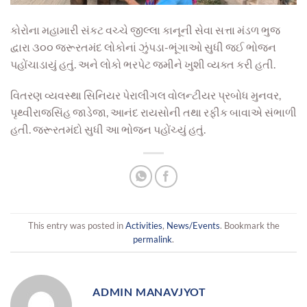
કોરોના મહામારી સંકટ વ
ચ્ચે જીલ્લા
કાનૂની સેવા સત્તા મંડ
ળ ભુજ
દ્વારા ૩૦૦ જરૂરત
મંદ લોકોનાં ઝુંપડા-ભૂંગાઓ સુધી જઈ ભોજન
પહોંચાડાયું હતું. અને લોકો ભ
રપેટ
જમીને ખુશી વ્યક્ત કરી હતી.
વિત
રણ વ્યવસ્થા સિનિયર
પેરાલીગલ વોલન્ટીયર પ્રબોધ મુનવર,
પૃથ્વીરાજસિંહ જાડેજા, આનંદ રાયસોની તથા ર
ફીક બાવાએ
સંભાળી
હતી
. જરૂર
તમં
દો
સુધી આ ભોજન પહોંચ્યું હતું.
This entry was posted in
Activities
,
News/Events
. Bookmark the
permalink
.
ADMIN MANAVJYOT