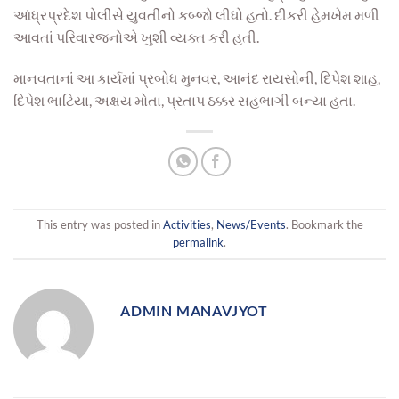
આંધ્રપ્રદેશ પોલીસે યુવતીનો કબ્જો લીધો હતો. દીકરી હેમખેમ મળી
આવતાં પરિવારજનોએ ખુશી વ્યક્ત કરી હતી.
માનવતાનાં આ કાર્યમાં પ્રબોધ મુનવર, આનંદ રાયસોની, દિપેશ શાહ,
દિપેશ ભાટિયા, અક્ષય મોતા, પ્રતાપ ઠક્કર સહભાગી બન્યા હતા.
This entry was posted in
Activities
,
News/Events
. Bookmark the
permalink
.
ADMIN MANAVJYOT