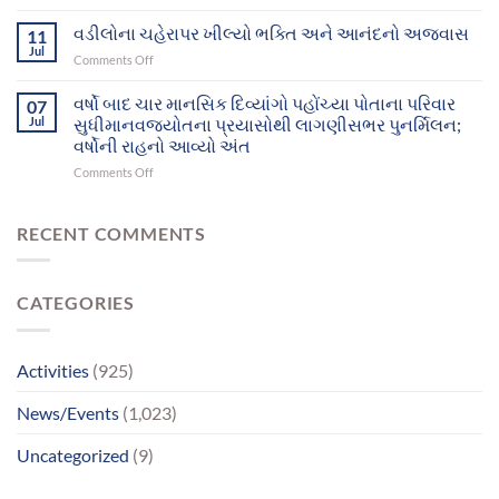
માતા
ઘર-
પરિવાર
રાહ
વડીલોના ચહેરાપર ખીલ્યો ભક્તિ અને આનંદનો અજવાસ
પરિવાર
11
સુધી
જોતા
સુધી
Jul
પહોંચ્યા
on
Comments Off
દુનિયા
પહોંચશે
વડીલોના
છોડી
ચહેરાપર
વર્ષો બાદ ચાર માનસિક દિવ્યાંગો પહોંચ્યા પોતાના પરિવાર
ગયા,
07
ખીલ્યો
Jul
સુધીમાનવજ્યોતના પ્રયાસોથી લાગણીસભર પુનર્મિલન;
પિતાએ
ભક્તિ
માનસિક
વર્ષોની રાહનો આવ્યો અંત
અને
સમતુલા
on
Comments Off
આનંદનો
ગુમાવી;
વર્ષો
અજવાસ
ભાઈ
બાદ
સાથેનું
ચાર
RECENT COMMENTS
મિલન
માનસિક
બન્યું
દિવ્યાંગો
ભાવવિભોર
પહોંચ્યા
CATEGORIES
પોતાના
પરિવાર
સુધીમાનવજ્યોતના
પ્રયાસોથી
Activities
(925)
લાગણીસભર
પુનર્મિલન;
News/Events
(1,023)
વર્ષોની
રાહનો
Uncategorized
(9)
આવ્યો
અંત