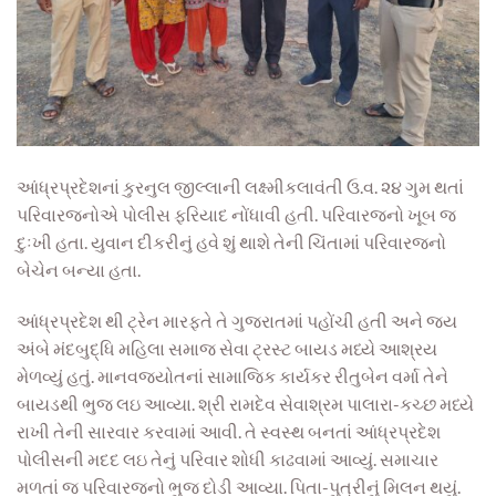
આંધ્રપ્રદેશનાં કુરનુલ જીલ્લાની લક્ષ્મીકલાવંતી ઉ.વ. ૨૪ ગુમ થતાં
પરિવારજનોએ પોલીસ ફરિયાદ નોંધાવી હતી. પરિવારજનો ખૂબ જ
દુઃખી હતા. યુવાન દીકરીનું હવે શું થાશે તેની ચિંતામાં પરિવારજનો
બેચેન બન્યા હતા.
આંધ્રપ્રદેશ થી ટ્રેન મારફતે તે ગુજરાતમાં પહોંચી હતી અને જય
અંબે મંદબુદ્ધિ મહિલા સમાજ સેવા ટ્રસ્ટ બાયડ મધ્યે આશ્રય
મેળવ્યું હતું. માનવજ્યોતનાં સામાજિક કાર્યકર રીતુબેન વર્મા તેને
બાયડથી ભુજ લઇ આવ્યા. શ્રી રામદેવ સેવાશ્રમ પાલારા-કચ્છ મધ્યે
રાખી તેની સારવાર કરવામાં આવી. તે સ્વસ્થ બનતાં આંધ્રપ્રદેશ
પોલીસની મદદ લઇ તેનું પરિવાર શોધી કાઢવામાં આવ્યું. સમાચાર
મળતાં જ પરિવારજનો ભુજ દોડી આવ્યા. પિતા-પુત્રીનું મિલન થયું.