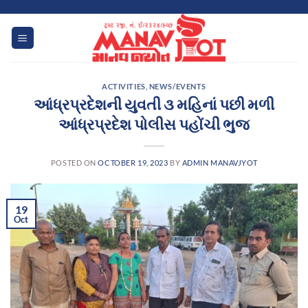
Skip
to
content
ACTIVITIES
,
NEWS/EVENTS
આંધ્રપ્રદેશની યુવતી ૩ મહિનાં પછી મળી
આંધ્રપ્રદેશ પોલીસ પહોંચી ભુજ
POSTED ON
OCTOBER 19, 2023
BY
ADMIN MANAVJYOT
19
Oct