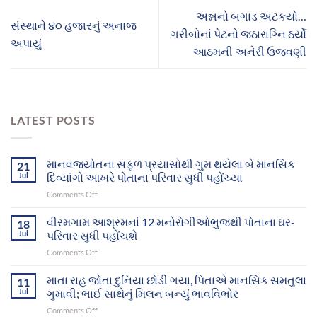
અન્નનો બગાડ અટકયો…
સંસ્થાને ૪૦ હજારનું અનાજ
ગરીબોનાં પેટનો જઠારાગ્નિ ઠર્યો
અપાયું
આઠમની અનેરી ઉજવણી
LATEST POSTS
માનવજ્યોતના સફળ પ્રયાસોથી ગુમ થયેલા બે માનસિક
21
Jul
દિવ્યાંગો આખરે પોતાના પરિવાર સુધી પહોંચ્યા
on
Comments Off
માનવજ્યોતના
સફળ
વીરમગામ આશ્રમનાં 12 મનોરોગીઓભુજથી પોતાના ઘર-
18
પ્રયાસોથી
Jul
પરિવાર સુધી પહોંચશે
ગુમ
on
Comments Off
થયેલા
વીરમગામ
બે
આશ્રમનાં
માતા રાહ જોતા દુનિયા છોડી ગયા, પિતાએ માનસિક સમતુલા
માનસિક
11
12
દિવ્યાંગો
Jul
ગુમાવી; ભાઈ સાથેનું મિલન બન્યું ભાવવિભોર
મનોરોગીઓભુજથી
આખરે
on
Comments Off
પોતાના
પોતાના