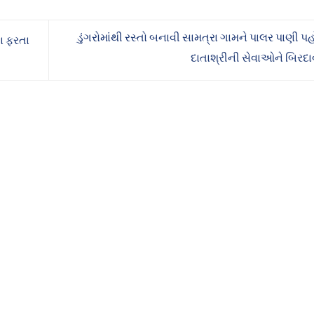
ડુંગરોમાંથી રસ્તો બનાવી સામત્રા ગામને પાલર પાણી પ
તા ફરતા
દાતાશ્રીની સેવાઓને બિરદ