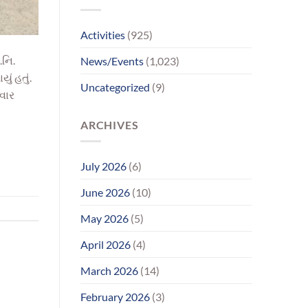
પરિવાર
સુધીમાનવજ્યોતના
પ્રયાસોથી
Activities
(925)
લાગણીસભર
પુનર્મિલન;
.નિ.
News/Events
(1,023)
વર્ષોની
રાહનો
ં હતું.
Uncategorized
(9)
આવ્યો
િવાર
અંત
ARCHIVES
July 2026
(6)
June 2026
(10)
May 2026
(5)
April 2026
(4)
March 2026
(14)
February 2026
(3)