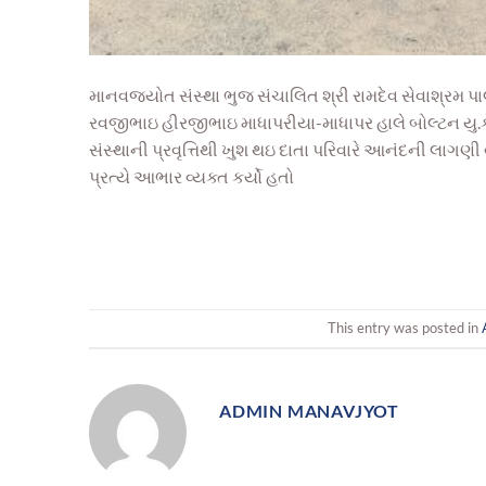
માનવજ્યોત સંસ્થા ભુજ સંચાલિત શ્રી રામદેવ સેવાશ્રમ 
રવજીભાઇ હીરજીભાઇ માધાપરીયા-માધાપર હાલે બોલ્ટન યુ.કે. 
સંસ્થાની પ્રવૃત્તિથી ખુશ થઇ દાતા પરિવારે આનંદની લાગણી 
પ્રત્યે આભાર વ્યક્ત કર્યો હતો
This entry was posted in
ADMIN MANAVJYOT