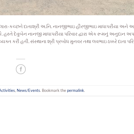
પાલારા-કચ્છને દાતાશ્રી અ.નિ. નાનજીભાઇ હીરજીભાઇ માધાપરીયા અને અ
હસ્તે દેવુબેન નાનજી માધાપરીયા પરિવાર દ્વારા એક રૂમનું અનુદાન અપાયુ
વ્યક્ત કરી હતી. સંસ્થાના શ્રી પ્રબોધ મુનવર તથા લવભાઇ ઠક્કરે દાતા પર
Activities
,
News/Events
. Bookmark the
permalink
.