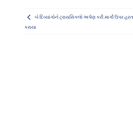
બે દિવ્યાંગોને ટ્રાયસિકલો અર્પણ કરી માર્ગો ઉપર હર
કરાયા