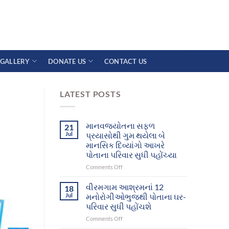
GALLERY
DONATE US
CONTACT US
LATEST POSTS
માનવજ્યોતના સફળ
21
Jul
પ્રયાસોથી ગુમ થયેલા બે
માનસિક દિવ્યાંગો આખરે
પોતાના પરિવાર સુધી પહોંચ્યા
on
Comments Off
માનવજ્યોતના
સફળ
વીરમગામ આશ્રમનાં 12
18
પ્રયાસોથી
Jul
મનોરોગીઓભુજથી પોતાના ઘર-
ગુમ
પરિવાર સુધી પહોંચશે
થયેલા
on
Comments Off
બે
વીરમગામ
માનસિક