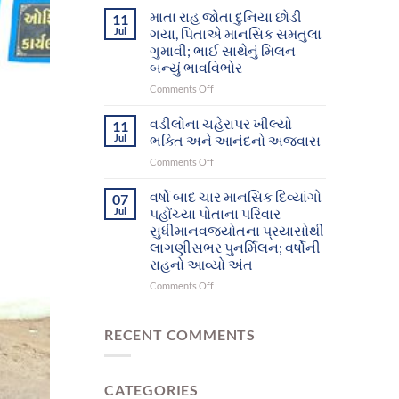
આશ્રમનાં
દિવ્યાંગો
માતા રાહ જોતા દુનિયા છોડી
11
12
આખરે
Jul
ગયા, પિતાએ માનસિક સમતુલા
મનોરોગીઓભુજથી
પોતાના
ગુમાવી; ભાઈ સાથેનું મિલન
પોતાના
પરિવાર
બન્યું ભાવવિભોર
ઘર-
સુધી
પરિવાર
પહોંચ્યા
on
Comments Off
સુધી
માતા
પહોંચશે
રાહ
વડીલોના ચહેરાપર ખીલ્યો
11
જોતા
Jul
ભક્તિ અને આનંદનો અજવાસ
દુનિયા
on
Comments Off
છોડી
વડીલોના
ગયા,
ચહેરાપર
વર્ષો બાદ ચાર માનસિક દિવ્યાંગો
પિતાએ
07
ખીલ્યો
માનસિક
Jul
પહોંચ્યા પોતાના પરિવાર
ભક્તિ
સમતુલા
સુધીમાનવજ્યોતના પ્રયાસોથી
અને
ગુમાવી;
લાગણીસભર પુનર્મિલન; વર્ષોની
આનંદનો
ભાઈ
રાહનો આવ્યો અંત
અજવાસ
સાથેનું
મિલન
on
Comments Off
બન્યું
વર્ષો
ભાવવિભોર
બાદ
ચાર
RECENT COMMENTS
માનસિક
દિવ્યાંગો
પહોંચ્યા
CATEGORIES
પોતાના