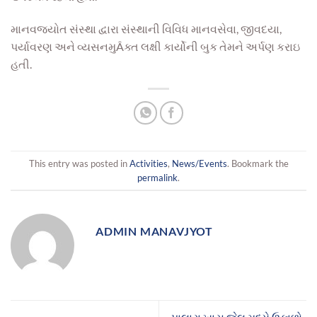
માનવજ્યોત સંસ્થા દ્વારા સંસ્થાની વિવિધ માનવસેવા, જીવદયા,
પર્યાવરણ અને વ્યસનમુÂક્ત લક્ષી કાર્યોની બુક તેમને અર્પણ કરાઇ
હતી.
This entry was posted in
Activities
,
News/Events
. Bookmark the
permalink
.
ADMIN MANAVJYOT