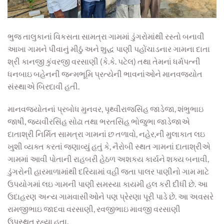
ભુજ તાલુકાનાં વિકસતા સામત્રા ગામમાં ડુંગરોમાંથી રસ્તો બનાવી
આખા ગામને પીવાનું મીઠું અને શુદ્ધ પાણી પહોંચાડનાર ગામના દાતા
શ્રી કાનજી કુંવરજી વરસાણી (કે.કે. પટેલ) તથા તેમનાં ધર્મપત્ની
ધનબાઇ બહેનની જન્મભૂમિ પ્રત્યેની ભાવનાંઓને માનવજ્યોત
સંસ્થાએ બિરદાવી હતી.
માનવજ્યોતનાં પ્રબોધ મુનવર, પૃથ્વીરાજસિંહ જાડેજા, શંભુભાઇ
જાષી, જયવીરસિંહ સોઢા તથા ભરતસિંહ ભોજુભા જાડેજાએ
દાતાશ્રી નિર્મિત સામત્રા ગામનાં છ તળાવો, નહેર,ની મુલાકાત લઇ
ખુશી વ્યક્ત કરતાં જણાવ્યું હતું કે, નૈરોબી સ્થત ગામનાં દાતાશ્રીએ
ગામમાં આવી પોતાની રાહબરી હેઠળ અશકય કાર્યને શક્ય બનાવી,
ડુંગરોની હારમાળામાંથી દરિયામાં વહી જતા પાલર પાણીનો ગામ માટે
ઉપયોગમાં લઇ ગામની પાણી સમસ્યા કાયમી હલ કરી દીધી છે. આ
ઉદાહરણ અન્ય ગામવાસીઓને પણ પ્રેરણા પૂરી પાડે છે. આ અવસરે
રામજીભાઇ જાદવા વરસાણી, રવજીભાઇ માવજી વરસાણી
ઉપસ્થત રહ્યા હતા.