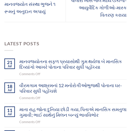
પાલારા ખાસ જેલ મધ્યે ઉકાળો-
માનવજ્યોત સંસ્થા ભુજને ૧
આયુર્વેદિક ગોળીઓ-માસ્ક
રૂમનું અનુદાન અપાયું
વિતરણ કરાયા
LATEST POSTS
માનવજ્યોતના સફળ પ્રયાસોથી ગુમ થયેલા બે માનસિક
21
Jul
દિવ્યાંગો આખરે પોતાના પરિવાર સુધી પહોંચ્યા
on
Comments Off
માનવજ્યોતના
સફળ
વીરમગામ આશ્રમનાં 12 મનોરોગીઓભુજથી પોતાના ઘર-
18
પ્રયાસોથી
Jul
પરિવાર સુધી પહોંચશે
ગુમ
on
Comments Off
થયેલા
વીરમગામ
બે
આશ્રમનાં
માતા રાહ જોતા દુનિયા છોડી ગયા, પિતાએ માનસિક સમતુલા
માનસિક
11
12
દિવ્યાંગો
Jul
ગુમાવી; ભાઈ સાથેનું મિલન બન્યું ભાવવિભોર
મનોરોગીઓભુજથી
આખરે
on
Comments Off
પોતાના
પોતાના
માતા
ઘર-
પરિવાર