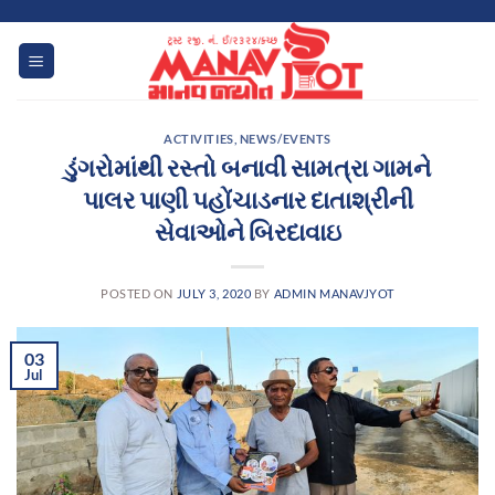
Skip
to
content
ACTIVITIES
,
NEWS/EVENTS
ડુંગરોમાંથી રસ્તો બનાવી સામત્રા ગામને
પાલર પાણી પહોંચાડનાર દાતાશ્રીની
સેવાઓને બિરદાવાઇ
POSTED ON
JULY 3, 2020
BY
ADMIN MANAVJYOT
03
Jul