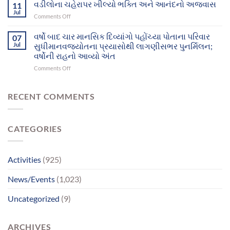
રાહ
વડીલોના ચહેરાપર ખીલ્યો ભક્તિ અને આનંદનો અજવાસ
પરિવાર
11
સુધી
જોતા
સુધી
Jul
પહોંચ્યા
on
Comments Off
દુનિયા
પહોંચશે
વડીલોના
છોડી
ચહેરાપર
વર્ષો બાદ ચાર માનસિક દિવ્યાંગો પહોંચ્યા પોતાના પરિવાર
ગયા,
07
ખીલ્યો
Jul
સુધીમાનવજ્યોતના પ્રયાસોથી લાગણીસભર પુનર્મિલન;
પિતાએ
ભક્તિ
માનસિક
વર્ષોની રાહનો આવ્યો અંત
અને
સમતુલા
on
Comments Off
આનંદનો
ગુમાવી;
વર્ષો
અજવાસ
ભાઈ
બાદ
સાથેનું
ચાર
RECENT COMMENTS
મિલન
માનસિક
બન્યું
દિવ્યાંગો
ભાવવિભોર
પહોંચ્યા
CATEGORIES
પોતાના
પરિવાર
સુધીમાનવજ્યોતના
પ્રયાસોથી
Activities
(925)
લાગણીસભર
પુનર્મિલન;
News/Events
(1,023)
વર્ષોની
રાહનો
Uncategorized
(9)
આવ્યો
અંત
ARCHIVES