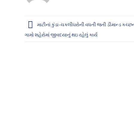
માટીનાં કુંડા-ચકલીઘરોની વધતી જતી ડીમાન્ડ કચ્છ
ગામો શહેરોમાં જીવદયાનું થઇ રહેલું કાર્ય