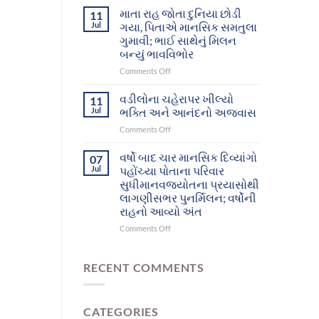
આશ્રમનાં
દિવ્યાંગો
માતા રાહ જોતા દુનિયા છોડી
11
12
આખરે
Jul
ગયા, પિતાએ માનસિક સમતુલા
મનોરોગીઓભુજથી
પોતાના
ગુમાવી; ભાઈ સાથેનું મિલન
પોતાના
પરિવાર
બન્યું ભાવવિભોર
ઘર-
સુધી
પરિવાર
પહોંચ્યા
on
Comments Off
સુધી
માતા
પહોંચશે
રાહ
વડીલોના ચહેરાપર ખીલ્યો
11
જોતા
Jul
ભક્તિ અને આનંદનો અજવાસ
દુનિયા
on
Comments Off
છોડી
વડીલોના
ગયા,
ચહેરાપર
વર્ષો બાદ ચાર માનસિક દિવ્યાંગો
પિતાએ
07
ખીલ્યો
માનસિક
Jul
પહોંચ્યા પોતાના પરિવાર
ભક્તિ
સમતુલા
સુધીમાનવજ્યોતના પ્રયાસોથી
અને
ગુમાવી;
લાગણીસભર પુનર્મિલન; વર્ષોની
આનંદનો
ભાઈ
રાહનો આવ્યો અંત
અજવાસ
સાથેનું
મિલન
on
Comments Off
બન્યું
વર્ષો
ભાવવિભોર
બાદ
ચાર
RECENT COMMENTS
માનસિક
દિવ્યાંગો
પહોંચ્યા
CATEGORIES
પોતાના