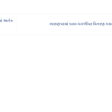
નાં અનેક
નારાણપરમાં ૫૦૦ ચકલીઘર વિતરણ કર