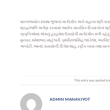
માનવજ્યોત સંસ્થા ભુજનાં માર્ગદર્શક અને રાહબર શ્રી તારાચ
શ્રદ્ધાંજલિ અર્પણ કરવામાં આવેલ. માનસિક દિવ્યાંગોનાં શ
પ્રવૃત્તિઓમાં એમનું હરહંમેશ ઉપયોગી માર્ગદર્શન મળી રહેતુ
મુનવર, ૨મેશભાઇ માહેશ્વરી, પૃથ્વીરાજસિંહ જાડેજા, અરવિંદ
અબોટી, આનંદ રાયસોની, દિપેશ શાહ, રફીક બાવા તથા માન
This entry was posted in
ADMIN MANAVJYOT