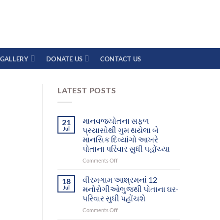
GALLERY
DONATE US
CONTACT US
LATEST POSTS
માનવજ્યોતના સફળ
21
Jul
પ્રયાસોથી ગુમ થયેલા બે
માનસિક દિવ્યાંગો આખરે
પોતાના પરિવાર સુધી પહોંચ્યા
on
Comments Off
માનવજ્યોતના
સફળ
વીરમગામ આશ્રમનાં 12
18
પ્રયાસોથી
Jul
મનોરોગીઓભુજથી પોતાના ઘર-
ગુમ
પરિવાર સુધી પહોંચશે
થયેલા
on
Comments Off
બે
વીરમગામ
માનસિક