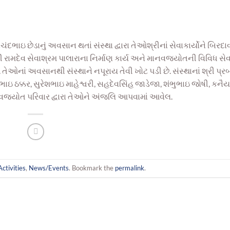
ંદભાઇ છેડાનું અવસાન થતાં સંસ્થા દ્વારા તેઓશ્રીનાં સેવાકાર્યોને બિરદા
્રી રામદેવ સેવાશ્રમ પાલારાના નિર્માણ કાર્ય અને માનવજ્યોતની વિવિધ સ
ં. તેઓનાં અવસાનથી સંસ્થાને નપૂરાય તેવી ખોટ પડી છે. સંસ્થાનાં શ્રી પ્ર
ભાઇ ઠક્કર, સુરેશભાઇ માહેશ્વરી, સહદેવસિંહ જાડેજા, શંભુભાઇ જોષી, કનૈ
વજ્યોત પરિવાર દ્વારા તેઓને અંજલિ આપવામાં આવેલ.
Activities
,
News/Events
. Bookmark the
permalink
.