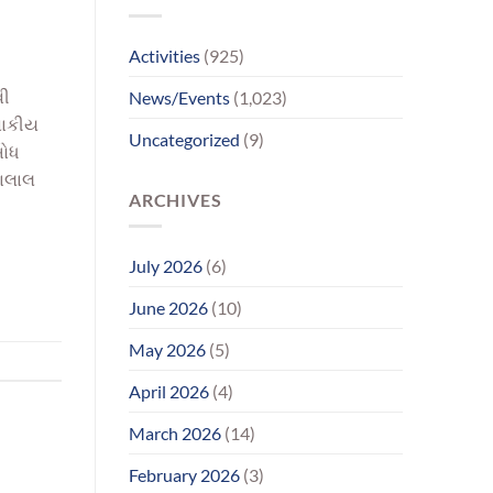
પરિવાર
સુધીમાનવજ્યોતના
પ્રયાસોથી
Activities
(925)
લાગણીસભર
પુનર્મિલન;
વી
News/Events
(1,023)
વર્ષોની
રાહનો
ેવાકીય
Uncategorized
(9)
આવ્યો
બોધ
અંત
યાલાલ
ARCHIVES
July 2026
(6)
June 2026
(10)
May 2026
(5)
April 2026
(4)
March 2026
(14)
February 2026
(3)