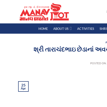
Skip
to
content
HOME
ABOUT US
ACTIVITIES
SHR
A
શ્રી તારાચંદભાઇ છેડાનાં અ
POSTED ON
25
Apr