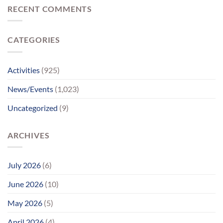
સાથેનું
ચાર
RECENT COMMENTS
મિલન
માનસિક
બન્યું
દિવ્યાંગો
ભાવવિભોર
પહોંચ્યા
CATEGORIES
પોતાના
પરિવાર
સુધીમાનવજ્યોતના
પ્રયાસોથી
Activities
(925)
લાગણીસભર
પુનર્મિલન;
News/Events
(1,023)
વર્ષોની
રાહનો
Uncategorized
(9)
આવ્યો
અંત
ARCHIVES
July 2026
(6)
June 2026
(10)
May 2026
(5)
April 2026
(4)