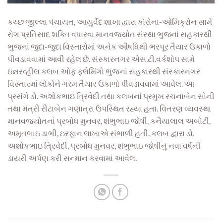
કચ્છ જીલ્લા પંચાયત, આયુર્વેદ શાખા દ્વારા કોરોના-ઓમિક્રોન સામે
રોગ પ્રતિસાદ શક્તિ વધારવા માનવજ્યોત સંસ્થા ભુજનાં સહકારથી
ભુજનાં જુદા-જુદા વિસ્તારોમાં અનેક ઔષધિથી ભરપૂર તૈયાર ઉકાળો
પીવડાવવામાં આવી રહેલ છે. સંસ્કારનગર એસ.ટી.વર્કશોપ સામે
ઇન્નરવ્હીલ કલબ ઓફ ફલેમિંગો ભુજનાં સહકારથી સંસ્કારનગર
વિસ્તારમાં લોકોને ગરમ તૈયાર ઉકાળો પીવડાવવામાં આવેલ. આ
પ્રસંગે ડો. અશોકભાઇ ત્રિવેદી તથા કલબનાં પ્રમુખ રચનાબેન સોની
તથા મંત્રી રીટાબેન ગણાત્રા ઉપસ્થિત રહ્યા હતા. વિતરણ વ્યવસ્થા
માનવજ્યોતનાં પ્રબોધ મુનવર, શંભુભાઇ જોષી, કનૈયાલાલ અબોટી,
અમૃતભાઇ ડાભી, ઇરફાન લાખાએ સંભાળી હતી. કલબ દ્વારા ડો.
અશોકભાઇ ત્રિવેદી, પ્રબોધ મુનવર, શંભુભાઇ જોષીનું નવા વર્ષની
ડાયરી અર્પણ કરી સન્માન કરવામાં આવેલ.