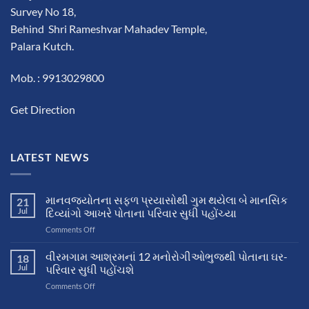
Survey No 18,
Behind Shri Rameshvar Mahadev Temple,
Palara Kutch.
Mob. : 9913029800
Get Direction
LATEST NEWS
માનવજ્યોતના સફળ પ્રયાસોથી ગુમ થયેલા બે માનસિક
21
Jul
દિવ્યાંગો આખરે પોતાના પરિવાર સુધી પહોંચ્યા
on
Comments Off
માનવજ્યોતના
સફળ
વીરમગામ આશ્રમનાં 12 મનોરોગીઓભુજથી પોતાના ઘર-
18
પ્રયાસોથી
Jul
પરિવાર સુધી પહોંચશે
ગુમ
on
Comments Off
થયેલા
વીરમગામ
બે
આશ્રમનાં