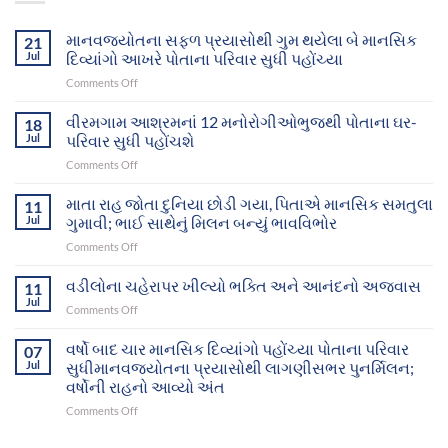
માનવજ્યોતના સફળ પ્રયાસોથી ગુમ થયેલા બે માનસિક
21
Jul
દિવ્યાંગો આખરે પોતાના પરિવાર સુધી પહોંચ્યા
on
Comments Off
માનવજ્યોતના
સફળ
વીરમગામ આશ્રમનાં 12 મનોરોગીઓભુજથી પોતાના ઘર-
18
પ્રયાસોથી
Jul
પરિવાર સુધી પહોંચશે
ગુમ
on
Comments Off
થયેલા
વીરમગામ
બે
આશ્રમનાં
માતા રાહ જોતા દુનિયા છોડી ગયા, પિતાએ માનસિક સમતુલા
માનસિક
11
12
દિવ્યાંગો
Jul
ગુમાવી; ભાઈ સાથેનું મિલન બન્યું ભાવવિભોર
મનોરોગીઓભુજથી
આખરે
on
Comments Off
પોતાના
પોતાના
માતા
ઘર-
પરિવાર
રાહ
વડીલોના ચહેરાપર ખીલ્યો ભક્તિ અને આનંદનો અજવાસ
પરિવાર
11
સુધી
જોતા
સુધી
Jul
પહોંચ્યા
on
Comments Off
દુનિયા
પહોંચશે
વડીલોના
છોડી
ચહેરાપર
વર્ષો બાદ ચાર માનસિક દિવ્યાંગો પહોંચ્યા પોતાના પરિવાર
ગયા,
07
ખીલ્યો
Jul
સુધીમાનવજ્યોતના પ્રયાસોથી લાગણીસભર પુનર્મિલન;
પિતાએ
ભક્તિ
માનસિક
વર્ષોની રાહનો આવ્યો અંત
અને
સમતુલા
on
Comments Off
આનંદનો
ગુમાવી;
વર્ષો
અજવાસ
ભાઈ
બાદ