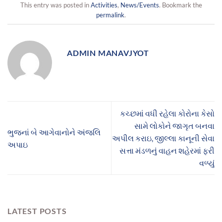
This entry was posted in
Activities
,
News/Events
. Bookmark the
permalink
.
ADMIN MANAVJYOT
કચ્છમાં વધી રહેલા કોરોના કેસો
સામે લોકોને જાગૃત બનવા
ભુજનાં બે આગેવાનોને અંજલિ
અપીલ કરાઇ, જીલ્લા કાનૂની સેવા
અપાઇ
સત્તા મંડળનું વાહન શહેરમાં ફરી
વળ્યું
LATEST POSTS