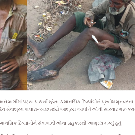
 માર્ગોમાં પડ્યા પાથર્યા રહેતા ૩ માનસિક દિવ્યાંગોને પ્રબોધ મુનવરના
ામદેવ સેવાશ્રમ પાલારા-કચ્છ મધ્યે આશ્રય આપી તેઓની સારવાર શરૂ કરા
ાનસિક દિવ્યાંગોને સેવાભાવીઓના સહકારથી આશ્રય મળ્યું હતું.