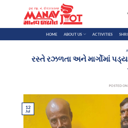
Skip
to
content
HOME
ABOUT US
ACTIVITIES
SHR
A
રસ્તે રઝળતા અને માર્ગોમાં પડ્
POSTED O
12
Jul