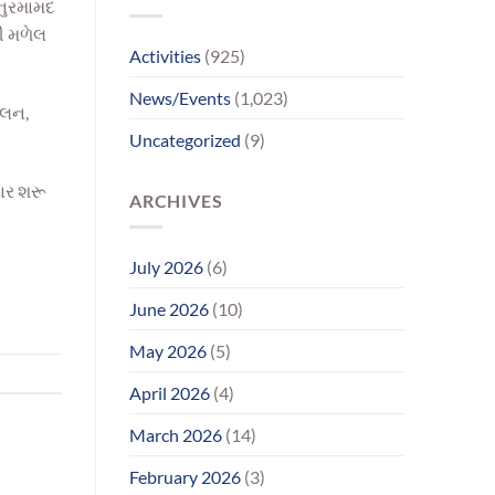
 નુરમામદ
પરિવાર
સુધીમાનવજ્યોતના
ી મળેલ
પ્રયાસોથી
Activities
(925)
લાગણીસભર
પુનર્મિલન;
News/Events
(1,023)
વર્ષોની
ાલન,
રાહનો
Uncategorized
(9)
આવ્યો
અંત
ાર શરૂ
ARCHIVES
July 2026
(6)
June 2026
(10)
May 2026
(5)
April 2026
(4)
March 2026
(14)
February 2026
(3)