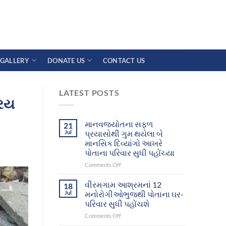
GALLERY
DONATE US
CONTACT US
LATEST POSTS
્રય
માનવજ્યોતના સફળ
21
Jul
પ્રયાસોથી ગુમ થયેલા બે
માનસિક દિવ્યાંગો આખરે
પોતાના પરિવાર સુધી પહોંચ્યા
on
Comments Off
માનવજ્યોતના
સફળ
વીરમગામ આશ્રમનાં 12
18
પ્રયાસોથી
Jul
મનોરોગીઓભુજથી પોતાના ઘર-
ગુમ
પરિવાર સુધી પહોંચશે
થયેલા
on
Comments Off
બે
વીરમગામ
માનસિક