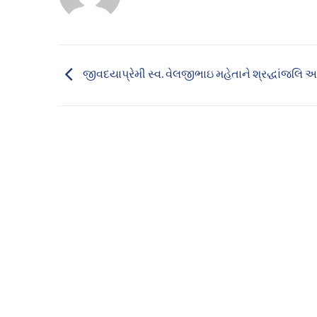
જીવદયાપ્રેમી સ્વ. વેલજીભાઇ મહેતાને શ્રદ્ધાંજલિ 