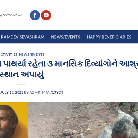
9925169876
I RAMDEV SEVASHRAM
NEWS/EVENTS
HAPPY BENEFICIARIES
CTIVITIES
,
NEWS/EVENTS
યા પાથર્યા રહેતા ૩ માનસિક દિવ્યાંગોને આશ
સ્થાન અપાયું
N
JULY 12, 2023
BY
ADMIN MANAVJYOT