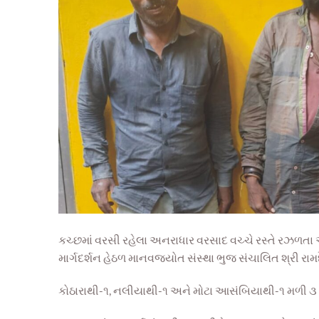
કચ્છમાં વરસી રહેલા અનરાધાર વરસાદ વચ્ચે રસ્તે રઝળતા અને
માર્ગદર્શન હેઠળ માનવજ્યોત સંસ્થા ભુજ સંચાલિત શ્રી ર
કોઠારાથી-૧, નલીયાથી-૧ અને મોટા આસંબિયાથી-૧ મળી ૩ મ