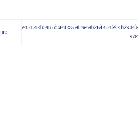
સ્વ. તારાચંદભાઇ છેડાનાં ૭૩ માં જન્મદિવસે માનસિક દિવ્યાં
અપાઇ
કરાવ