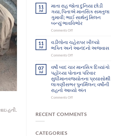
આશ્રમનાં
દિવ્યાંગો
માતા રાહ જોતા દુનિયા છોડી
11
12
આખરે
Jul
ગયા, પિતાએ માનસિક સમતુલા
મનોરોગીઓભુજથી
પોતાના
ગુમાવી; ભાઈ સાથેનું મિલન
પોતાના
પરિવાર
બન્યું ભાવવિભોર
ઘર-
સુધી
પરિવાર
પહોંચ્યા
on
Comments Off
સુધી
માતા
પહોંચશે
રાહ
વડીલોના ચહેરાપર ખીલ્યો
11
જોતા
Jul
ભક્તિ અને આનંદનો અજવાસ
દુનિયા
on
Comments Off
છોડી
વડીલોના
ગયા,
ચહેરાપર
વર્ષો બાદ ચાર માનસિક દિવ્યાંગો
પિતાએ
07
ખીલ્યો
માનસિક
Jul
પહોંચ્યા પોતાના પરિવાર
ભક્તિ
સમતુલા
સુધીમાનવજ્યોતના પ્રયાસોથી
અને
ગુમાવી;
લાગણીસભર પુનર્મિલન; વર્ષોની
આનંદનો
ભાઈ
રાહનો આવ્યો અંત
અજવાસ
સાથેનું
મિલન
on
Comments Off
બન્યું
વર્ષો
ભાવવિભોર
બાદ
વાઇ હતી.
ચાર
RECENT COMMENTS
માનસિક
દિવ્યાંગો
પહોંચ્યા
CATEGORIES
પોતાના