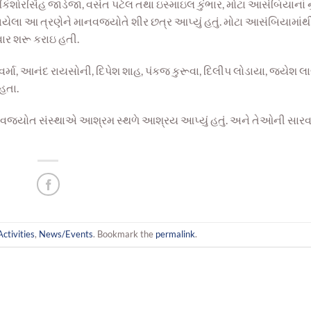
કિશોરસિંહ જાડેજા, વસંત પટેલ તથા ઇસ્માઇલ કુંભાર, મોટા આસંબિયાનાં
ેલા આ ત્રણેને માનવજ્યોતે શીર છત્ર આપ્યું હતું. મોટા આસંબિયામાંથ
વાર શરૂ કરાઇ હતી.
 વર્મા, આનંદ રાયસોની, દિપેશ શાહ, પંકજ કુરૂવા, દિલીપ લોડાયા, જયેશ લ
હતા.
નવજ્યોત સંસ્થાએ આશ્રમ સ્થળે આશ્રય આપ્યું હતું. અને તેઓની સારવ
Activities
,
News/Events
. Bookmark the
permalink
.