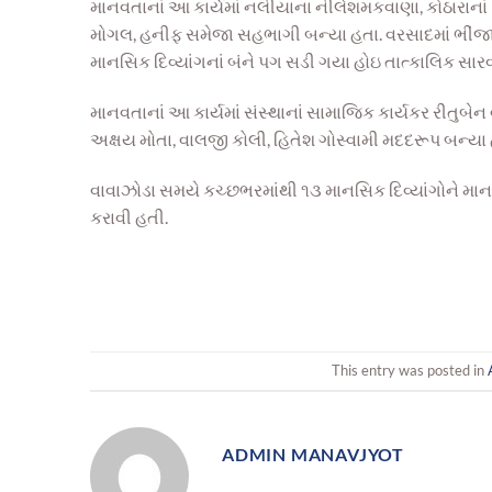
માનવતાનાં આ કાર્યમાં નલીયાના નીલેશમકવાણા, કોઠારાનાં 
મોગલ, હનીફ સમેજા સહભાગી બન્યા હતા. વરસાદમાં ભીંજાય
માનસિક દિવ્યાંગનાં બંને પગ સડી ગયા હોઇ તાત્કાલિક સાર
માનવતાનાં આ કાર્યમાં સંસ્થાનાં સામાજિક કાર્યકર રીતુબેન
અક્ષય મોતા, વાલજી કોલી, હિતેશ ગોસ્વામી મદદરૂપ બન્યા 
વાવાઝોડા સમયે કચ્છભરમાંથી ૧૩ માનસિક દિવ્યાંગોને મા
કરાવી હતી.
This entry was posted in
ADMIN MANAVJYOT