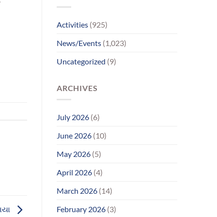
પરિવાર
સુધીમાનવજ્યોતના
પ્રયાસોથી
Activities
(925)
લાગણીસભર
પુનર્મિલન;
News/Events
(1,023)
વર્ષોની
રાહનો
Uncategorized
(9)
આવ્યો
અંત
ARCHIVES
July 2026
(6)
June 2026
(10)
May 2026
(5)
April 2026
(4)
March 2026
(14)
રાયા
February 2026
(3)