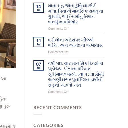
આશ્રમનાં
દિવ્યાંગો
માતા રાહ જોતા દુનિયા છોડી
11
12
આખરે
Jul
ગયા, પિતાએ માનસિક સમતુલા
મનોરોગીઓભુજથી
પોતાના
ગુમાવી; ભાઈ સાથેનું મિલન
પોતાના
પરિવાર
બન્યું ભાવવિભોર
ઘર-
સુધી
પરિવાર
પહોંચ્યા
on
Comments Off
સુધી
માતા
પહોંચશે
રાહ
વડીલોના ચહેરાપર ખીલ્યો
11
જોતા
Jul
ભક્તિ અને આનંદનો અજવાસ
દુનિયા
on
Comments Off
છોડી
વડીલોના
ગયા,
ચહેરાપર
વર્ષો બાદ ચાર માનસિક દિવ્યાંગો
પિતાએ
07
ખીલ્યો
માનસિક
Jul
પહોંચ્યા પોતાના પરિવાર
ભક્તિ
સમતુલા
સુધીમાનવજ્યોતના પ્રયાસોથી
અને
ગુમાવી;
ં આ
લાગણીસભર પુનર્મિલન; વર્ષોની
આનંદનો
ભાઈ
રાહનો આવ્યો અંત
અજવાસ
સાથેનું
મિલન
on
Comments Off
બન્યું
વર્ષો
હેતા
ભાવવિભોર
બાદ
ણ પુરૂ
ચાર
RECENT COMMENTS
માનસિક
દિવ્યાંગો
પહોંચ્યા
CATEGORIES
પોતાના
્રમસ્થળે