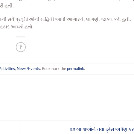
રી હતી.
 સર્વે પ્રવૃ
ત્તિ
ઓની માહિતી આપી આભારની
લાગણી વ્યક્ત ક
રી હતી
.
સહકાર આપ્યો હતો.
Activities
,
News/Events
. Bookmark the
permalink
.
૬૨ બાળાઓને નવા ડ્રેસ અર્પણ ક