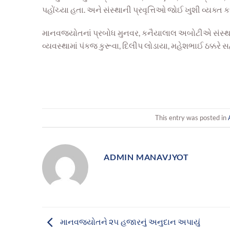
પહોંચ્યા હતા. અને સંસ્થાની પ્રવૃત્તિ
ઓ જોઈ ખુશી વ્યક્ત
ક
માનવજ્યોતનાં પ્રબોધ મુનવર, કનૈયાલાલ અબોટીએ સંસ્થાની
વ્યવસ્થામાં પંકજ કુરૂવા,
દિલીપ લોડાયા, મહેશ
ભાઈ ઠક્કરે 
This entry was posted in
ADMIN MANAVJYOT
માનવજ્યોતને ૨૫ હજારનું અનુદાન અપાયું