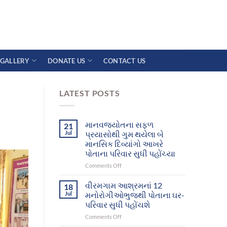
GALLERY
DONATE US
CONTACT US
LATEST POSTS
માનવજ્યોતના સફળ
21
Jul
પ્રયાસોથી ગુમ થયેલા બે
માનસિક દિવ્યાંગો આખરે
પોતાના પરિવાર સુધી પહોંચ્યા
on
Comments Off
માનવજ્યોતના
સફળ
વીરમગામ આશ્રમનાં 12
18
પ્રયાસોથી
Jul
મનોરોગીઓભુજથી પોતાના ઘર-
ગુમ
પરિવાર સુધી પહોંચશે
થયેલા
on
Comments Off
બે
વીરમગામ
માનસિક