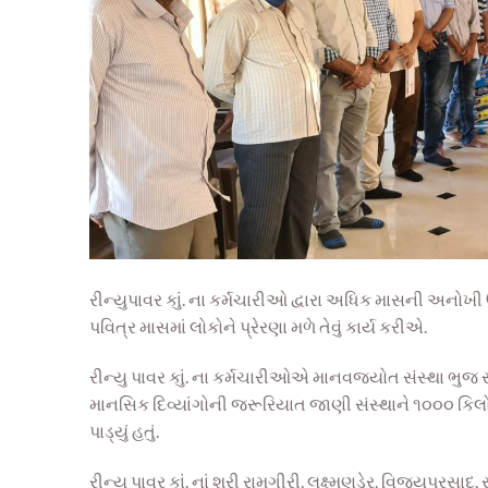
રીન્યુપાવર કાું. ના કર્મચારીઓ દ્વારા
અધિક મા
સની અનોખી ઉ
પવિત્ર માસમાં લોકોને પ્રેરણા મળે તેવું કાર્ય કરીએ.
રીન્યુ પાવર કાું. ના કર્મચારીઓએ માનવજ્યોત સંસ્થા ભુજ સ
માનસિક દિવ્યાંગોની
જરૂ
રિયાત જાણી સંસ્થાને ૧
૦૦૦ કિ
લ
પાડ્યું હતું.
રીન્યુ પાવર કાું. નાં શ્રી રામગીરી, લક્ષ્મણડે
ર, વિજયપ્ર
સાદ, 