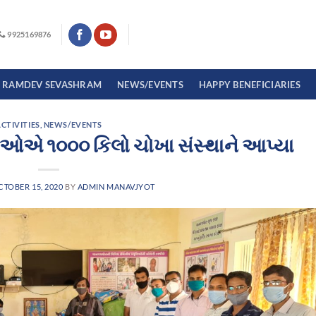
9925169876
I RAMDEV SEVASHRAM
NEWS/EVENTS
HAPPY BENEFICIARIES
CTIVITIES
,
NEWS/EVENTS
મચારીઓએ ૧૦૦૦ કિલો ચોખા સંસ્થાને આપ્યા
CTOBER 15, 2020
BY
ADMIN MANAVJYOT