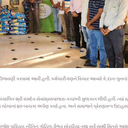
જવણી કરવામાં આવી હતી. કર્મચારીગણને
વિચાર આવ્યો કે, દાન-
પુ
નના
ંચાલિત શ્રી રામદેવ સેવાશ્રમપાલારા-કચ્છની મુલાકાત લીધી હતી. ત્યાં ર
ો
ચોખાનાં ૪૦ બા
ચકા
અર્પણ કર્યા હતા
. અ
ને સ
માજને પ્રેરણારૂપ ઉ
દાહર
રાજેશ પારિહાર, નીતિન ગોહિલ, વૈભવ
સોરઠીયા તથા સર્વે સાથી મિત્રો આશ