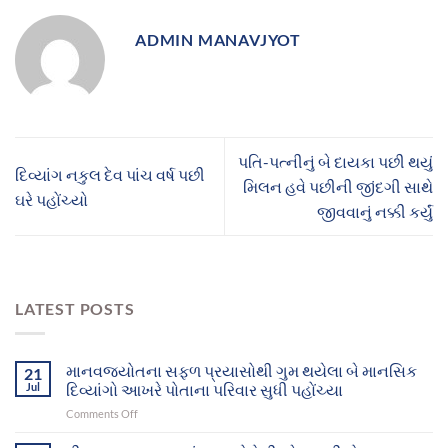
ADMIN MANAVJYOT
પતિ-પત્નીનું બે દાયકા પછી થયું
દિવ્યાંગ નકુલ દેવ પાંચ વર્ષ પછી
મિલન હવે પછીની જીંદગી સાથે
ઘરે પહોંચ્યો
જીવવાનું નક્કી કર્યું
LATEST POSTS
માનવજ્યોતના સફળ પ્રયાસોથી ગુમ થયેલા બે માનસિક
21
Jul
દિવ્યાંગો આખરે પોતાના પરિવાર સુધી પહોંચ્યા
on
Comments Off
માનવજ્યોતના
સફળ