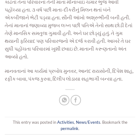
કાઢતાં તેના પરિવારનાં તેની માતા મીનાબાઇ ચમાર ભુજ આવી
પહોંચ્યા હતા. ૩ વર્ષ પછી માતા-દીકરીનું મિલન થતાં બંને
એકબીજાને ભેટી પડ્યા હતા. સૌની આંખો અશ્રુભીની બની હતી.
તેનાં માતાનાં જણાવ્યા મુજબ લગ્ન પછી પતિએ તેનો સાથ છોડી દેતાં
તેણે માનસિક સમતુલા ગુમાવી હતી. અને ઘર છોડ્યું હતું. તે ગુમ
થયાની ફરિયાદ પણ પરિવારજનો એ દર્જ કરાવી હતી. આખરે તે ઘર
સુધી પહોંચતા પરિવારમાં ખુશી છવાઇ છે. માતાની કરૂણતાનો અંત
આવ્યો હતો.
માનવતાનાં આ કાર્યમાં પ્રબોધ મુનવર, આનંદ રાયસોની, દિપેશ શાહ,
રફીક બાવા, પંકજ કુરવા, દિલીપ લોડાયા સહભાગી બન્યા હતા.
This entry was posted in
Activities
,
News/Events
. Bookmark the
permalink
.