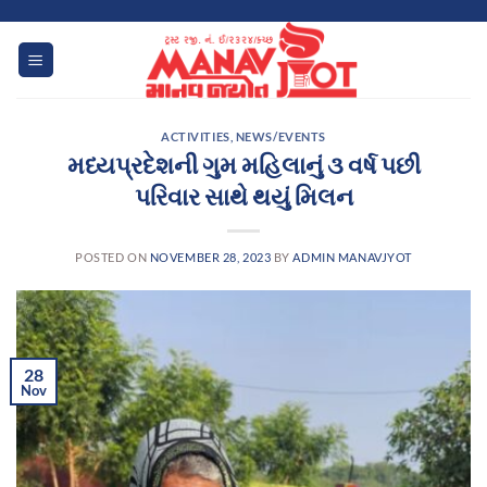
Skip
to
content
ACTIVITIES
,
NEWS/EVENTS
મધ્યપ્રદેશની ગુમ મહિલાનું ૩ વર્ષ પછી
પરિવાર સાથે થયું મિલન
POSTED ON
NOVEMBER 28, 2023
BY
ADMIN MANAVJYOT
28
Nov