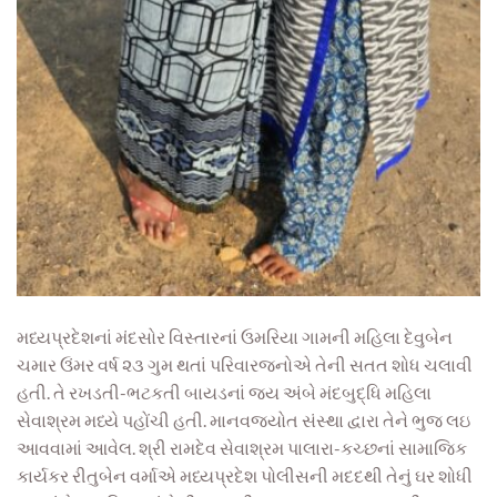
મધ્યપ્રદેશનાં મંદસોર વિસ્તારનાં ઉમરિયા ગામની મહિલા દેવુબેન
ચમાર ઉંમર વર્ષ ૨૩ ગુમ થતાં પરિવારજનોએ તેની સતત શોધ ચલાવી
હતી. તે રખડતી-ભટકતી બાયડનાં જય અંબે મંદબુદ્ધિ મહિલા
સેવાશ્રમ મધ્યે પહોંચી હતી. માનવજ્યોત સંસ્થા દ્વારા તેને ભુજ લઇ
આવવામાં આવેલ. શ્રી રામદેવ સેવાશ્રમ પાલારા-કચ્છનાં સામાજિક
કાર્યકર રીતુબેન વર્માએ મધ્યપ્રદેશ પોલીસની મદદથી તેનું ઘર શોધી