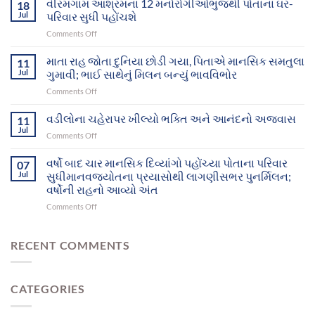
વીરમગામ આશ્રમનાં 12 મનોરોગીઓભુજથી પોતાના ઘર-
18
પ્રયાસોથી
Jul
પરિવાર સુધી પહોંચશે
ગુમ
on
Comments Off
થયેલા
વીરમગામ
બે
આશ્રમનાં
માતા રાહ જોતા દુનિયા છોડી ગયા, પિતાએ માનસિક સમતુલા
માનસિક
11
12
દિવ્યાંગો
Jul
ગુમાવી; ભાઈ સાથેનું મિલન બન્યું ભાવવિભોર
મનોરોગીઓભુજથી
આખરે
on
Comments Off
પોતાના
પોતાના
માતા
ઘર-
પરિવાર
રાહ
વડીલોના ચહેરાપર ખીલ્યો ભક્તિ અને આનંદનો અજવાસ
પરિવાર
11
સુધી
જોતા
સુધી
Jul
પહોંચ્યા
on
Comments Off
દુનિયા
પહોંચશે
વડીલોના
છોડી
ચહેરાપર
વર્ષો બાદ ચાર માનસિક દિવ્યાંગો પહોંચ્યા પોતાના પરિવાર
ગયા,
07
ખીલ્યો
Jul
સુધીમાનવજ્યોતના પ્રયાસોથી લાગણીસભર પુનર્મિલન;
પિતાએ
ભક્તિ
માનસિક
વર્ષોની રાહનો આવ્યો અંત
અને
સમતુલા
on
Comments Off
આનંદનો
ગુમાવી;
વર્ષો
અજવાસ
ભાઈ
બાદ
સાથેનું
ચાર
RECENT COMMENTS
મિલન
માનસિક
બન્યું
દિવ્યાંગો
ભાવવિભોર
પહોંચ્યા
CATEGORIES
પોતાના
પરિવાર
સુધીમાનવજ્યોતના