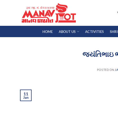
Skip
to
content
HOME
ABOUT US
ACTIVITIES
SHR
જ્યંતિભાઇ 
POSTED ON
J
11
Jan