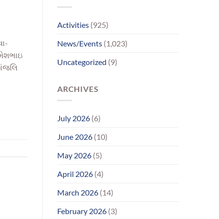
પરિવાર
સુધીમાનવજ્યોતના
પ્રયાસોથી
Activities
(925)
લાગણીસભર
પુનર્મિલન;
વા-
News/Events
(1,023)
વર્ષોની
રાહનો
રમેશભાઇ
Uncategorized
(9)
આવ્યો
ધાંજલિ
અંત
ARCHIVES
July 2026
(6)
June 2026
(10)
May 2026
(5)
April 2026
(4)
March 2026
(14)
February 2026
(3)