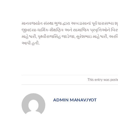
માનવજ્યોત સંસ્થા ભુજ દ્વારા અબડાસાનાં પૂર્વ ધારાસભ્ય
જીવદયા-ધાર્મિક-શૈક્ષણિક અને સામાજિક પ્રવૃત્તિઓને બિર
માહેશ્વરી, પૃથ્વીરાજસિંહ જાડેજા, સુરેશભાઇ માહેશ્વરી, અરવ
આપી હતી.
This entry was post
ADMIN MANAVJYOT