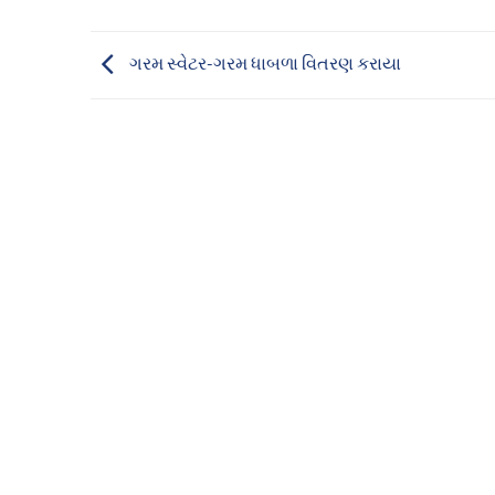
ગરમ સ્વેટર-ગરમ ધાબળા વિતરણ કરાયા