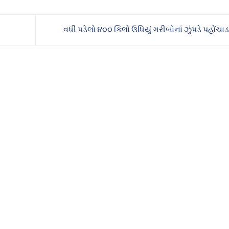
વધી પડેલો ૪૦૦ કિલો ઉધિયું ગરીબોનાં ઝુંપડે પહોંચા