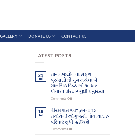
GALLERY
DONATE US
CONTACT US
LATEST POSTS
માનવજ્યોતના સફળ
21
Jul
પ્રયાસોથી ગુમ થયેલા બે
માનસિક દિવ્યાંગો આખરે
પોતાના પરિવાર સુધી પહોંચ્યા
on
Comments Off
માનવજ્યોતના
સફળ
વીરમગામ આશ્રમનાં 12
18
પ્રયાસોથી
Jul
મનોરોગીઓભુજથી પોતાના ઘર-
ગુમ
પરિવાર સુધી પહોંચશે
થયેલા
on
Comments Off
બે
વીરમગામ
માનસિક