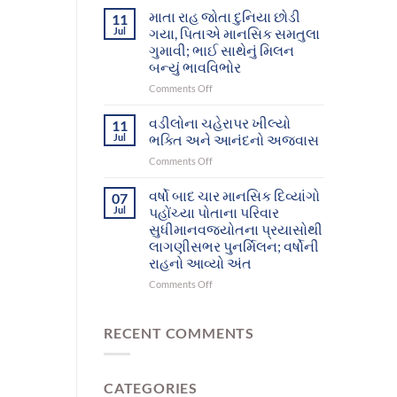
આશ્રમનાં
દિવ્યાંગો
માતા રાહ જોતા દુનિયા છોડી
11
12
આખરે
Jul
ગયા, પિતાએ માનસિક સમતુલા
મનોરોગીઓભુજથી
પોતાના
ગુમાવી; ભાઈ સાથેનું મિલન
પોતાના
પરિવાર
બન્યું ભાવવિભોર
ઘર-
સુધી
પરિવાર
પહોંચ્યા
on
Comments Off
સુધી
માતા
પહોંચશે
રાહ
વડીલોના ચહેરાપર ખીલ્યો
11
જોતા
Jul
ભક્તિ અને આનંદનો અજવાસ
દુનિયા
on
Comments Off
છોડી
વડીલોના
ગયા,
ચહેરાપર
વર્ષો બાદ ચાર માનસિક દિવ્યાંગો
પિતાએ
07
ખીલ્યો
માનસિક
Jul
પહોંચ્યા પોતાના પરિવાર
ભક્તિ
સમતુલા
સુધીમાનવજ્યોતના પ્રયાસોથી
અને
ગુમાવી;
લાગણીસભર પુનર્મિલન; વર્ષોની
આનંદનો
ભાઈ
રાહનો આવ્યો અંત
અજવાસ
સાથેનું
મિલન
on
Comments Off
બન્યું
વર્ષો
ભાવવિભોર
બાદ
ચાર
RECENT COMMENTS
માનસિક
દિવ્યાંગો
પહોંચ્યા
CATEGORIES
પોતાના