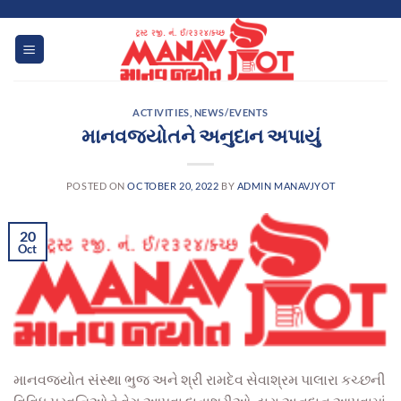
Skip
to
content
ACTIVITIES
,
NEWS/EVENTS
માનવજ્યોતને અનુદાન અપાયું
POSTED ON
OCTOBER 20, 2022
BY
ADMIN MANAVJYOT
20
Oct
માનવજ્યોત સંસ્થા ભુજ અને શ્રી રામદેવ સેવાશ્રમ પાલારા કચ્છની