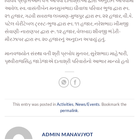
વિવિધ પ્રવૃત્તિઓને વેગ આપવા દાતાશ્રીઓ દ્વારા અનુદાન આપવામાં
આવેલ. સ્વ. વાસંતીબેન મનસુખભાઇ ઘીવાલા પરિવાર ભુજ દ્વારા રૂા.
૨૧ હજાર, ગઢવી સવરાજ લખમણ-મુજપુર દ્વારા રૂા. ૨૨ હજાર, વી.કે.
પટેલ ચેરીટેબલ ટ્રસ્ટ-ભુજ દ્વારા રૂા. ૧૧ હજાર, નરેશભાઇ ખીમજી
સેવાણી-નારાણપર દ્વારા રૂ. ૧૨ હજાર, વેલબાઇ શીવજી ભંડેરી-
મીરઝાપર દ્વારા રૂા. ૨૦ હજારનું અનુદાન અપાયું હતું.
માનવજ્યોત સંસ્થા વતી શ્રી પ્રબોધ મુનવર, સુરેશભાઇ માહેશ્વરી,
પૃથ્વીરાજસિંહ જાડેજાએ દાતાશ્રી પરિવારોનો આભાર માન્યો હતો
This entry was posted in
Activities
,
News/Events
. Bookmark the
permalink
.
ADMIN MANAVJYOT