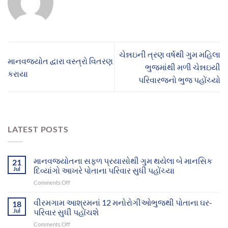
ચેન્નઇની ત્રણ વર્ષથી ગુમ મહિલા
માનવજ્યોત દ્વારા વસ્ત્રો વિતરણ
ભુજમાંથી મળી ચેન્નઇયી
કરાયા
પરિવારજનો ભુજ પહોંચ્યો
LATEST POSTS
માનવજ્યોતના સફળ પ્રયાસોથી ગુમ થયેલા બે માનસિક
21
Jul
દિવ્યાંગો આખરે પોતાના પરિવાર સુધી પહોંચ્યા
on
Comments Off
માનવજ્યોતના
સફળ
વીરમગામ આશ્રમનાં 12 મનોરોગીઓભુજથી પોતાના ઘર-
18
પ્રયાસોથી
Jul
પરિવાર સુધી પહોંચશે
ગુમ
on
Comments Off
થયેલા