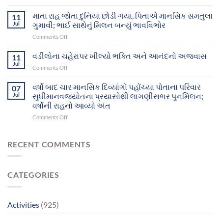
વીરમગામ
બે
આશ્રમનાં
માતા રાહ જોતા દુનિયા છોડી ગયા, પિતાએ માનસિક સમતુલા
માનસિક
11
12
દિવ્યાંગો
Jul
ગુમાવી; ભાઈ સાથેનું મિલન બન્યું ભાવવિભોર
મનોરોગીઓભુજથી
આખરે
on
Comments Off
પોતાના
પોતાના
માતા
ઘર-
પરિવાર
રાહ
વડીલોના ચહેરાપર ખીલ્યો ભક્તિ અને આનંદનો અજવાસ
પરિવાર
11
સુધી
જોતા
સુધી
Jul
પહોંચ્યા
on
Comments Off
દુનિયા
પહોંચશે
વડીલોના
છોડી
ચહેરાપર
વર્ષો બાદ ચાર માનસિક દિવ્યાંગો પહોંચ્યા પોતાના પરિવાર
ગયા,
07
ખીલ્યો
Jul
સુધીમાનવજ્યોતના પ્રયાસોથી લાગણીસભર પુનર્મિલન;
પિતાએ
ભક્તિ
માનસિક
વર્ષોની રાહનો આવ્યો અંત
અને
સમતુલા
on
Comments Off
આનંદનો
ગુમાવી;
વર્ષો
અજવાસ
ભાઈ
બાદ
સાથેનું
ચાર
RECENT COMMENTS
મિલન
માનસિક
બન્યું
દિવ્યાંગો
ભાવવિભોર
પહોંચ્યા
CATEGORIES
પોતાના
પરિવાર
સુધીમાનવજ્યોતના
પ્રયાસોથી
Activities
(925)
લાગણીસભર
પુનર્મિલન;