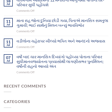
18
પ્રયાસોથી
Jul
પરિવાર સુધી પહોંચશે
ગુમ
on
Comments Off
થયેલા
વીરમગામ
બે
આશ્રમનાં
માતા રાહ જોતા દુનિયા છોડી ગયા, પિતાએ માનસિક સમતુલા
માનસિક
11
12
દિવ્યાંગો
Jul
ગુમાવી; ભાઈ સાથેનું મિલન બન્યું ભાવવિભોર
મનોરોગીઓભુજથી
આખરે
on
Comments Off
પોતાના
પોતાના
માતા
ઘર-
પરિવાર
રાહ
વડીલોના ચહેરાપર ખીલ્યો ભક્તિ અને આનંદનો અજવાસ
પરિવાર
11
સુધી
જોતા
સુધી
Jul
પહોંચ્યા
on
Comments Off
દુનિયા
પહોંચશે
વડીલોના
છોડી
ચહેરાપર
વર્ષો બાદ ચાર માનસિક દિવ્યાંગો પહોંચ્યા પોતાના પરિવાર
ગયા,
07
ખીલ્યો
Jul
સુધીમાનવજ્યોતના પ્રયાસોથી લાગણીસભર પુનર્મિલન;
પિતાએ
ભક્તિ
માનસિક
વર્ષોની રાહનો આવ્યો અંત
અને
સમતુલા
on
Comments Off
આનંદનો
ગુમાવી;
વર્ષો
અજવાસ
ભાઈ
બાદ
સાથેનું
ચાર
RECENT COMMENTS
મિલન
માનસિક
બન્યું
દિવ્યાંગો
ભાવવિભોર
પહોંચ્યા
CATEGORIES
પોતાના
પરિવાર
સુધીમાનવજ્યોતના