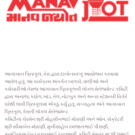
આગાખાન પ્રિસ્કૂલ, કેરા દ્વારા દાનોત્સવ’નું આયોજન કરવામાં
આવેલ હતું. આ કાર્યક્રમ અંતર્ગત બાળકો, વાલીઓ અને
કર્મચારીઓ તેમજ આગાખાન પ્રિસ્કૂલની લોકલ મેનેજમેન્ટ કમિટી
દ્વારા અનાજ, કઠોળ, ખાંડ, તેલ, નોટબુક અને અન્ય સ્ટેશનરી વિગેરે
ઘરેથી લાવી પ્રિસ્કૂલમાં એકઠું કર્યું હતું. સપ્તાહના અંતે આગાખાન
પ્રિસ્કૂલ, કેરાની લોકલ મેનેજમેન્ટ
કમિટીના ચેરમેન શ્રી મોહસીનભાઈ મોરાણી અને ઓન. સેક્રેટરી
શ્રી સીમાબેન મોરાણી, મુખીસાહેબ રમજાનભાઈ પીરાણી,
કામડિયાસાહેબ ઇરફાનભાઈ ચતુઆણી, કમિટી મેમ્બર અઝીઝભાઈ