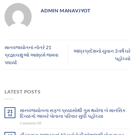
ADMIN MANAVJYOT
માનવજ્યોતનાં નોતરે 21
આંધ્રપ્રદેશનો યુવાન 3 વર્ષે ઘરે
પ્રજ્ઞાચક્ષુઓ આશ્રમે જમવા
પહોંચ્યો
પધાર્યા
LATEST POSTS
માનવજ્યોતના સફળ પ્રયાસોથી ગુમ થયેલા બે માનસિક
21
Jul
દિવ્યાંગો આખરે પોતાના પરિવાર સુધી પહોંચ્યા
on
Comments Off
માનવજ્યોતના
સફળ
વીરમગામ આશ્રમનાં 12 મનોરોગીઓભુજથી પોતાના ઘર-