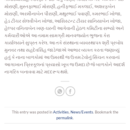
મોરાણી, મુસ્તફાભાઈ મોરાણી, હનીફભાઈ મકલાઈ, અશરફબેન
મોરાણી, અરમીનાબેન પીરાણી, મથુરભાઈ પવાણી, કમરભાઈ ખોજા,
હેડ ટીચર સેલવીબેન ખોજા, આસિસ્ટન્ટ ટીયર સાનિયાબેન ખોજા,
હેલ્પર વનિતાબેન ખણ-ઘરની આગેવાની હેઠળ કમિટીના સભ્યો અને
કર્મચારીઓએ આ તમામ સામગ્રી માનવજ્યોત ભુજના કેરા
કાર્યાલયને સુપ્રત કરેલ. આ તકે સંસ્થાના વ્યવસ્થાપક શ્રી પ્રબોધ
મુનવર તથા સહદેવસિંહ જાડેજાએ આભાર વ્યક્ત કરતા જણાવ્યું
હતું કે નાના બાળકોમાં આ ઉમરથી જ ઉત્તમ ટેવોનું સિંચન કરવાનાં
આગાખાન પ્રિસ્કૂલનાં પ્રયાસો ખૂબ જ ઉમદા છે જે બાળકોને આદર્શ
નાગરિક બનાવવા માટે મદદરૂપ થશે.
This entry was posted in
Activities
,
News/Events
. Bookmark the
permalink
.