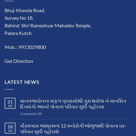
Bhuj-Khavda Road,
Survey No 18,
Behind Shri Rameshvar Mahadev Temple,
Palara Kutch.
Mob. : 9913029800
Get Direction
LATEST NEWS
માનવજ્યોતના સફળ પ્રયાસોથી ગુમ થયેલા બે માનસિક
21
Jul
દિવ્યાંગો આખરે પોતાના પરિવાર સુધી પહોંચ્યા
on
Comments Off
માનવજ્યોતના
સફળ
વીરમગામ આશ્રમનાં 12 મનોરોગીઓભુજથી પોતાના ઘર-
18
પ્રયાસોથી
Jul
પરિવાર સુધી પહોંચશે
ગુમ