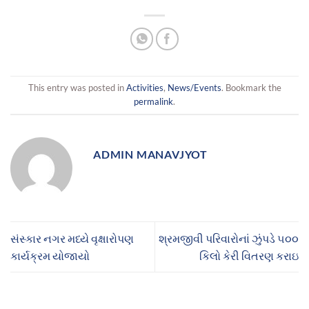
This entry was posted in
Activities
,
News/Events
. Bookmark the
permalink
.
ADMIN MANAVJYOT
સંસ્કાર નગર મધ્યે વૃક્ષારોપણ
શ્રમજીવી પરિવારોનાં ઝુંપડે ૫૦૦
કાર્યક્રમ યોજાયો
કિલો કેરી વિતરણ કરાઇ