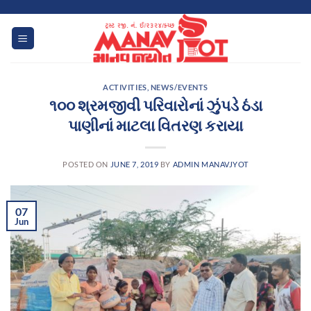
Skip
to
content
ACTIVITIES
,
NEWS/EVENTS
૧૦૦ શ્રમજીવી પરિવારોનાં ઝુંપડે ઠંડા
પાણીનાં માટલા વિતરણ કરાયા
POSTED ON
JUNE 7, 2019
BY
ADMIN MANAVJYOT
07
Jun