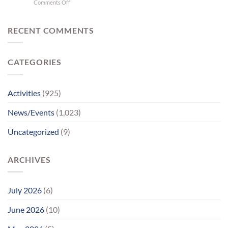
on
Comments Off
આનંદનો
ગુમાવી;
વર્ષો
અજવાસ
ભાઈ
બાદ
સાથેનું
ચાર
RECENT COMMENTS
મિલન
માનસિક
બન્યું
દિવ્યાંગો
ભાવવિભોર
પહોંચ્યા
CATEGORIES
પોતાના
પરિવાર
સુધીમાનવજ્યોતના
પ્રયાસોથી
Activities
(925)
લાગણીસભર
પુનર્મિલન;
News/Events
(1,023)
વર્ષોની
રાહનો
Uncategorized
(9)
આવ્યો
અંત
ARCHIVES
July 2026
(6)
June 2026
(10)