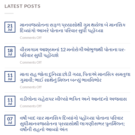
LATEST POSTS
માનવજ્યોતના સફળ પ્રયાસોથી ગુમ થયેલા બે માનસિક
21
Jul
દિવ્યાંગો આખરે પોતાના પરિવાર સુધી પહોંચ્યા
on
Comments Off
માનવજ્યોતના
સફળ
વીરમગામ આશ્રમનાં 12 મનોરોગીઓભુજથી પોતાના ઘર-
18
પ્રયાસોથી
Jul
પરિવાર સુધી પહોંચશે
ગુમ
on
Comments Off
થયેલા
વીરમગામ
બે
આશ્રમનાં
માતા રાહ જોતા દુનિયા છોડી ગયા, પિતાએ માનસિક સમતુલા
માનસિક
11
12
દિવ્યાંગો
Jul
ગુમાવી; ભાઈ સાથેનું મિલન બન્યું ભાવવિભોર
મનોરોગીઓભુજથી
આખરે
on
Comments Off
પોતાના
પોતાના
માતા
ઘર-
પરિવાર
રાહ
વડીલોના ચહેરાપર ખીલ્યો ભક્તિ અને આનંદનો અજવાસ
પરિવાર
11
સુધી
જોતા
સુધી
Jul
પહોંચ્યા
on
Comments Off
દુનિયા
પહોંચશે
વડીલોના
છોડી
ચહેરાપર
વર્ષો બાદ ચાર માનસિક દિવ્યાંગો પહોંચ્યા પોતાના પરિવાર
ગયા,
07
ખીલ્યો
Jul
સુધીમાનવજ્યોતના પ્રયાસોથી લાગણીસભર પુનર્મિલન;
પિતાએ
ભક્તિ
માનસિક
વર્ષોની રાહનો આવ્યો અંત
અને
સમતુલા