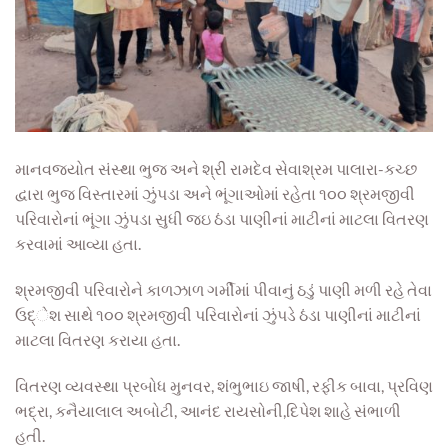
માનવજ્યોત સંસ્થા ભુજ અને શ્રી રામદેવ સેવાશ્રમ પાલારા-કચ્છ
દ્વારા ભુજ વિસ્તારમાં ઝુંપડા અને ભૂંગાઓમાં રહેતા ૧૦૦ શ્રમજીવી
પરિવારોનાં ભૂંગા ઝુંપડા સુધી જઇ ઠંડા પાણીનાં માટીનાં માટલા વિતરણ
કરવામાં આવ્યા હતા.
શ્રમજીવી પરિવારોને કાળઝાળ ગર્મીમાં પીવાનું ઠડું પાણી મળી રહે તેવા
ઉદ્‌ેશ સાથે ૧૦૦ શ્રમજીવી પરિવારોનાં ઝુંપડે ઠંડા પાણીનાં માટીનાં
માટલા વિતરણ કરાયા હતા.
વિતરણ વ્યવસ્થા પ્રબોધ મુનવર, શંભુભાઇ જાષી, રફીક બાવા, પ્રવિણ
ભદ્રા, કનૈયાલાલ અબોટી, આનંદ રાયસોની,દિપેશ શાહે સંભાળી
હતી.