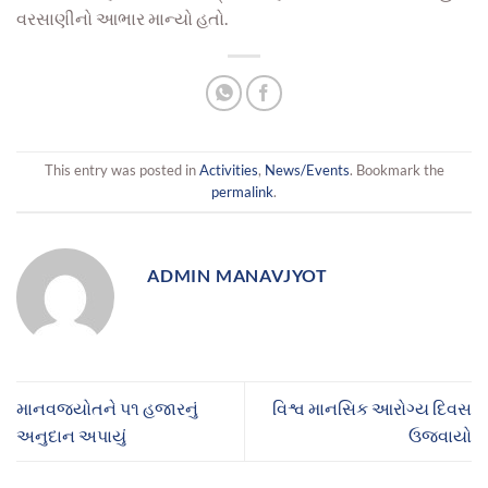
વરસાણીનો આભાર માન્યો હતો.
This entry was posted in
Activities
,
News/Events
. Bookmark the
permalink
.
ADMIN MANAVJYOT
માનવજ્યોતને પ૧ હજારનું
વિશ્વ માનસિક આરોગ્ય દિવસ
અનુદાન અપાયું
ઉજવાયો