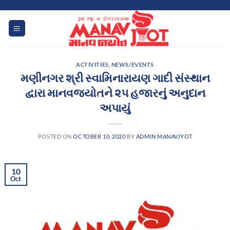
Skip
to
content
ACTIVITIES
,
NEWS/EVENTS
મણીનગર શ્રી સ્વામિનારાયણ ગાદી સંસ્થાન
દ્વારા માનવજ્યોતને ૨૫ હજારનું અનુદાન
અપાયું
POSTED ON
OCTOBER 10, 2020
BY
ADMIN MANAVJYOT
10
Oct