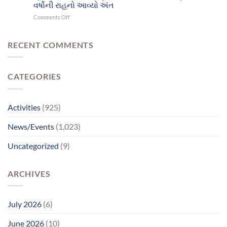
માનસિક
વર્ષોની રાહનો આવ્યો અંત
અને
સમતુલા
on
Comments Off
આનંદનો
ગુમાવી;
વર્ષો
અજવાસ
ભાઈ
બાદ
સાથેનું
ચાર
RECENT COMMENTS
મિલન
માનસિક
બન્યું
દિવ્યાંગો
ભાવવિભોર
પહોંચ્યા
CATEGORIES
પોતાના
પરિવાર
સુધીમાનવજ્યોતના
પ્રયાસોથી
Activities
(925)
લાગણીસભર
પુનર્મિલન;
News/Events
(1,023)
વર્ષોની
રાહનો
Uncategorized
(9)
આવ્યો
અંત
ARCHIVES
July 2026
(6)
June 2026
(10)