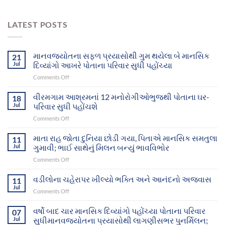
LATEST POSTS
માનવજ્યોતના સફળ પ્રયાસોથી ગુમ થયેલા બે માનસિક
21
Jul
દિવ્યાંગો આખરે પોતાના પરિવાર સુધી પહોંચ્યા
on
Comments Off
માનવજ્યોતના
સફળ
વીરમગામ આશ્રમનાં 12 મનોરોગીઓભુજથી પોતાના ઘર-
18
પ્રયાસોથી
Jul
પરિવાર સુધી પહોંચશે
ગુમ
on
Comments Off
થયેલા
વીરમગામ
બે
આશ્રમનાં
માતા રાહ જોતા દુનિયા છોડી ગયા, પિતાએ માનસિક સમતુલા
માનસિક
11
12
દિવ્યાંગો
Jul
ગુમાવી; ભાઈ સાથેનું મિલન બન્યું ભાવવિભોર
મનોરોગીઓભુજથી
આખરે
on
Comments Off
પોતાના
પોતાના
માતા
ઘર-
પરિવાર
રાહ
વડીલોના ચહેરાપર ખીલ્યો ભક્તિ અને આનંદનો અજવાસ
પરિવાર
11
સુધી
જોતા
સુધી
Jul
પહોંચ્યા
on
Comments Off
દુનિયા
પહોંચશે
વડીલોના
છોડી
ચહેરાપર
વર્ષો બાદ ચાર માનસિક દિવ્યાંગો પહોંચ્યા પોતાના પરિવાર
ગયા,
07
ખીલ્યો
Jul
સુધીમાનવજ્યોતના પ્રયાસોથી લાગણીસભર પુનર્મિલન;
પિતાએ
ભક્તિ