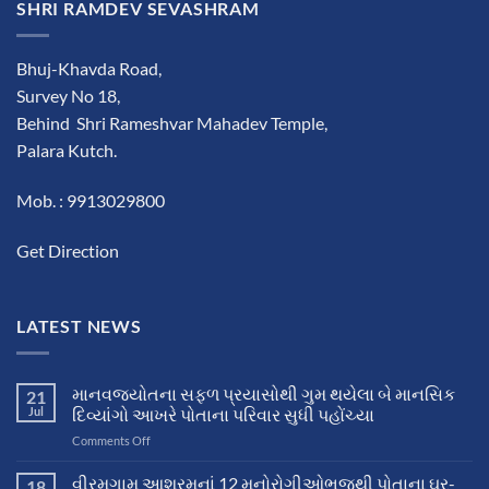
SHRI RAMDEV SEVASHRAM
Bhuj-Khavda Road,
Survey No 18,
Behind Shri Rameshvar Mahadev Temple,
Palara Kutch.
Mob. : 9913029800
Get Direction
LATEST NEWS
માનવજ્યોતના સફળ પ્રયાસોથી ગુમ થયેલા બે માનસિક
21
Jul
દિવ્યાંગો આખરે પોતાના પરિવાર સુધી પહોંચ્યા
on
Comments Off
માનવજ્યોતના
સફળ
વીરમગામ આશ્રમનાં 12 મનોરોગીઓભુજથી પોતાના ઘર-
18