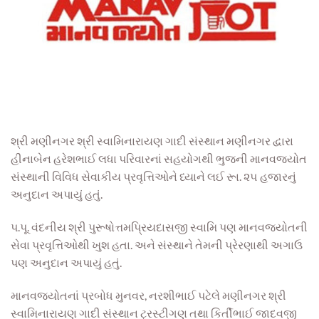
શ્રી મણીનગર શ્રી સ્વામિનારાયણ ગાદી સંસ્થાન મણીનગર દ્વારા
હીનાબેન હરેશભાઈ લધા પરિવારનાં
સહયોગથી ભુજની માનવજ્યોત
સંસ્થાની વિવિધ સેવાકીય પ્રવૃત્તિઓને ધ્યા
ને લઈ રૂા. ૨૫ હજારનું
અનુ
દાન અપાયું
હતું.
પ.પૂ
.
વંદનીય શ્રી પુરૂષોત્તમપ્રિયદાસજી સ્વામિ પણ માનવજ્યોતની
સેવા પ્રવૃત્તિઓથી ખુશ હતા. અને
સંસ્થાને તેમની પ્રેરણાથી અગા
ઉ
પણ અ
નુદાન અપાયું હતું.
માનવજ્યોતનાં પ્રબોધ મુનવર, નરશીભાઈ પટેલે મણીનગર શ્રી
સ્વામિનારાયણ ગાદી સંસ્થાન ટ્રસ્ટીગણ
તથા કિર્તી
ભાઈ જાદવજી