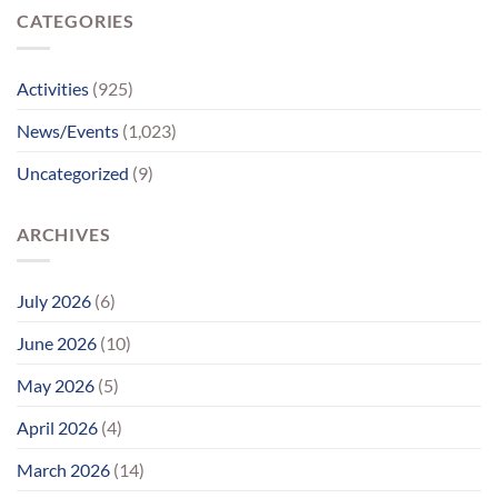
પહોંચ્યા
CATEGORIES
પોતાના
પરિવાર
સુધીમાનવજ્યોતના
પ્રયાસોથી
Activities
(925)
લાગણીસભર
પુનર્મિલન;
News/Events
(1,023)
વર્ષોની
રાહનો
Uncategorized
(9)
આવ્યો
અંત
ARCHIVES
July 2026
(6)
June 2026
(10)
May 2026
(5)
April 2026
(4)
March 2026
(14)