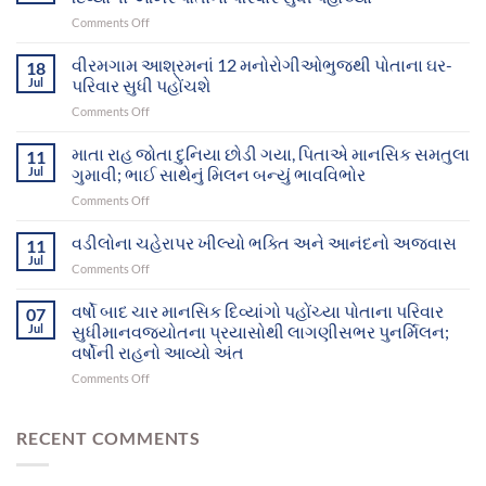
on
Comments Off
માનવજ્યોતના
સફળ
વીરમગામ આશ્રમનાં 12 મનોરોગીઓભુજથી પોતાના ઘર-
18
પ્રયાસોથી
Jul
પરિવાર સુધી પહોંચશે
ગુમ
on
Comments Off
થયેલા
વીરમગામ
બે
આશ્રમનાં
માતા રાહ જોતા દુનિયા છોડી ગયા, પિતાએ માનસિક સમતુલા
માનસિક
11
12
દિવ્યાંગો
Jul
ગુમાવી; ભાઈ સાથેનું મિલન બન્યું ભાવવિભોર
મનોરોગીઓભુજથી
આખરે
on
Comments Off
પોતાના
પોતાના
માતા
ઘર-
પરિવાર
રાહ
વડીલોના ચહેરાપર ખીલ્યો ભક્તિ અને આનંદનો અજવાસ
પરિવાર
11
સુધી
જોતા
સુધી
Jul
પહોંચ્યા
on
Comments Off
દુનિયા
પહોંચશે
વડીલોના
છોડી
ચહેરાપર
વર્ષો બાદ ચાર માનસિક દિવ્યાંગો પહોંચ્યા પોતાના પરિવાર
ગયા,
07
ખીલ્યો
Jul
સુધીમાનવજ્યોતના પ્રયાસોથી લાગણીસભર પુનર્મિલન;
પિતાએ
ભક્તિ
માનસિક
વર્ષોની રાહનો આવ્યો અંત
અને
સમતુલા
on
Comments Off
આનંદનો
ગુમાવી;
વર્ષો
અજવાસ
ભાઈ
બાદ
સાથેનું
ચાર
RECENT COMMENTS
મિલન
માનસિક
બન્યું
દિવ્યાંગો
ભાવવિભોર