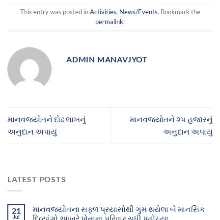
This entry was posted in
Activities
,
News/Events
. Bookmark the
permalink
.
ADMIN MANAVJYOT
માનવજ્યોતને દોઢ લાખનું
માનવજ્યોતને ૨૫ હજારનું
અનુદાન અપાયું
અનુદાન અપાયું
LATEST POSTS
માનવજ્યોતના સફળ પ્રયાસોથી ગુમ થયેલા બે માનસિક
21
Jul
દિવ્યાંગો આખરે પોતાના પરિવાર સુધી પહોંચ્યા