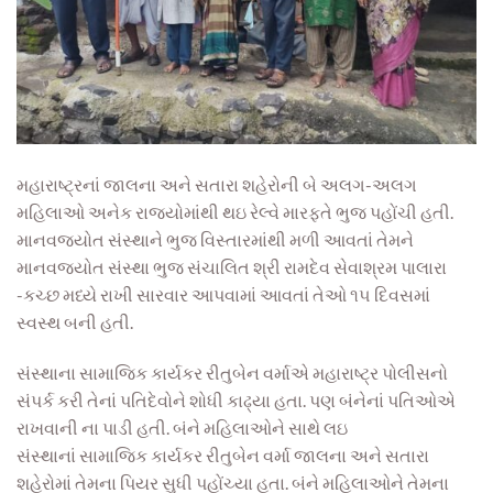
મહારાષ્ટ્રનાં જાલના અને સતારા શહેરોની બે અલગ-અલગ
મહિલાઓ અનેક રાજ્યોમાંથી થઇ રેલ્વે મારફતે ભુજ પહોંચી હતી.
માનવજ્યોત સંસ્થાને ભુજ વિસ્તારમાંથી મળી આવતાં તેમને
માનવજ્યોત સંસ્થા ભુજ સંચાલિત શ્રી રામદેવ સેવાશ્રમ પાલારા
-કચ્છ મધ્યે રાખી સારવાર આપવામાં આવતાં તેઓ ૧૫ દિવસમાં
સ્વસ્થ બની હતી.
સંસ્થાના સામાજિક કાર્યકર રીતુબેન વર્માએ મહારાષ્ટ્ર પોલીસનો
સંપર્ક કરી તેનાં પતિદેવોને શોધી કાઢ્યા હતા. પણ બંનેનાં પતિઓએ
રાખવાની ના પાડી હતી. બંને મહિલાઓને સાથે લઇ
સંસ્થાનાં સામાજિક કાર્યકર રીતુબેન વર્મા જાલના અને સતારા
શહેરોમાં તેમના પિયર સુધી પહોંચ્યા હતા. બંને મહિલાઓને તેમના