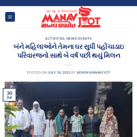
Skip
to
content
ACTIVITIES
,
NEWS/EVENTS
બંને મહિલાઓને તેમના ઘર સુધી પહોંચાડાઇ
પરિવારજનો સાથે બે વર્ષ પછી થયું મિલન
POSTED ON
JULY 30, 2022
BY
ADMIN MANAVJYOT
30
Jul