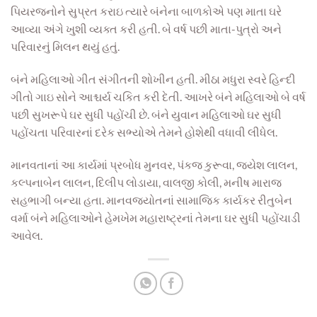
પિયરજનોને સુપ્રત કરાઇ ત્યારે બંનેના બાળકોએ પણ માતા ઘરે
આવ્યા અંગે ખુશી વ્યક્ત કરી હતી. બે વર્ષ પછી માતા-પુત્રો અને
પરિવારનું મિલન થયું હતું.
બંને મહિલાઓ ગીત સંગીતની શોખીન હતી. મીઠા મધુરા સ્વરે હિન્દી
ગીતો ગાઇ સોને આશ્ચર્ય ચકિત કરી દેતી. આખરે બંને મહિલાઓ બે વર્ષ
પછી સુખરૂપે ઘર સુધી પહોંચી છે. બંને યુવાન મહિલાઓ ઘર સુધી
પહોંચતા પરિવારનાં દરેક સભ્યોએ તેમને હોશેથી વધાવી લીધેલ.
માનવતાનાં આ કાર્યમાં પ્રબોધ મુનવર, પંકજ કુરૂવા, જયેશ લાલન,
કલ્પનાબેન લાલન, દિલીપ લોડાયા, વાલજી કોલી, મનીષ મારાજ
સહભાગી બન્યા હતા. માનવજ્યોતનાં સામાજિક કાર્યકર રીતુબેન
વર્મા બંને મહિલાઓને હેમખેમ મહારાષ્ટ્રનાં તેમના ઘર સુધી પહોંચાડી
આવેલ.