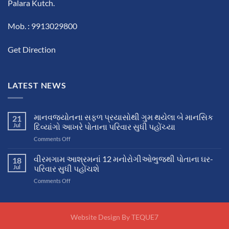
Palara Kutch.
Mob. : 9913029800
Get Direction
LATEST NEWS
માનવજ્યોતના સફળ પ્રયાસોથી ગુમ થયેલા બે માનસિક
21
Jul
દિવ્યાંગો આખરે પોતાના પરિવાર સુધી પહોંચ્યા
on
Comments Off
માનવજ્યોતના
સફળ
વીરમગામ આશ્રમનાં 12 મનોરોગીઓભુજથી પોતાના ઘર-
18
પ્રયાસોથી
Jul
પરિવાર સુધી પહોંચશે
ગુમ
on
Comments Off
થયેલા
વીરમગામ
બે
આશ્રમનાં
માનસિક
12
દિવ્યાંગો
મનોરોગીઓભુજથી
Website Design By
TEQUE7
આખરે
પોતાના
પોતાના