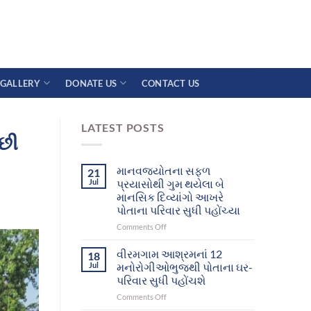
GALLERY
DONATE US
CONTACT US
LATEST POSTS
પછી
માનવજ્યોતના સફળ
21
Jul
પ્રયાસોથી ગુમ થયેલા બે
માનસિક દિવ્યાંગો આખરે
પોતાના પરિવાર સુધી પહોંચ્યા
on
Comments Off
માનવજ્યોતના
સફળ
વીરમગામ આશ્રમનાં 12
18
પ્રયાસોથી
Jul
મનોરોગીઓભુજથી પોતાના ઘર-
ગુમ
પરિવાર સુધી પહોંચશે
થયેલા
on
Comments Off
બે
વીરમગામ
માનસિક