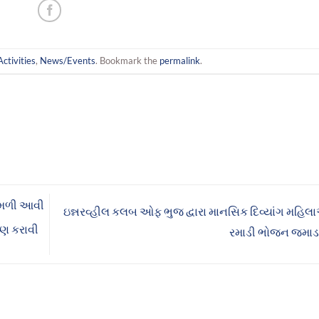
Activities
,
News/Events
. Bookmark the
permalink
.
ી મળી આવી
ઇન્નરવ્હીલ કલબ ઓફ ભુજ દ્વારા માનસિક દિવ્યાંગ મહિલ
પણ કરાવી
રમાડી ભોજન જમાડ