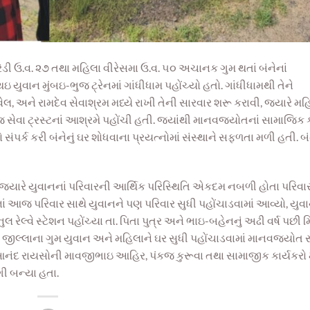
ારેડી ઉ.વ. ૨૭ તથા મહિલા વીરેસમા ઉ.વ. ૫૦ અચાનક ગુમ થતાં બંનેનાં
ુવાન મુંબઇ-ભુજ ટ્રેનમાં ગાંધીધામ પહોંચ્યો હતો. ગાંધીધામથી તેને
લ, અને રામદેવ સેવાશ્રમ મધ્યે રાખી તેની સારવાર શરૂ કરાવી, જયારે મહ
ેવા ટ્રસ્ટનાં આશ્રમે પહોંચી હતી. જ્યાંથી માનવજ્યોતનાં સામાજિક ક
 સંપર્ક કરી બંનેનું ઘર શોધવાના પ્રયત્નોમાં સંસ્થાને સફળતા મળી હતી. બ
ો. જયારે યુવાનનાં પરિવારની આર્થિક પરિસ્થિતિ એકદમ નબળી હોતા પરિવ
નાં આજ પરિવાર સાથે યુવાનને પણ પરિવાર સુધી પહોંચાડવામાં આવ્યો, યુવા
નુલ રેલ્વે સ્ટેશન પહોંચ્યા તા. પિતા પુત્ર અને ભાઇ-બહેનનું અઢી વર્ષ પછી
જીલ્લાના ગુમ યુવાન અને મહિલાને ઘર સુધી પહોંચાડવામાં માનવજ્યોત સ
 આનંદ રાયસોની માવજીભાઇ આહિર, પંકજ કુરૂવા તથા સામાજીક કાર્યકરો
ગી બન્યા હતા.