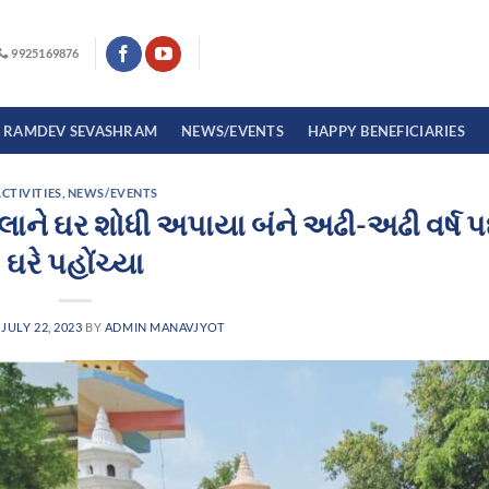
9925169876
I RAMDEV SEVASHRAM
NEWS/EVENTS
HAPPY BENEFICIARIES
CTIVITIES
,
NEWS/EVENTS
લાને ઘર શોધી અપાયા બંને અઢી-અઢી વર્ષ 
ઘરે પહોંચ્યા
N
JULY 22, 2023
BY
ADMIN MANAVJYOT