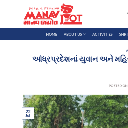
Skip
to
content
HOME
ABOUT US
ACTIVITIES
SHR
A
આંધ્રપ્રદેશનાં યુવાન અને મહિ
POSTED O
22
Jul