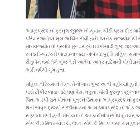
આંધ્રપ્રદેશનાં કુરનુલ જીલ્લાનો યુવાન ચીઠી પ્રસાદી રામ
પરિવારજનોએ ખૂબ જ ચિંતાસેવી હતી. અનેક રાજ્યોમાંથી થઇ ય
માનવજ્યોતનાં પ્રબોધ મુનવર ટ્રેનમાં બેસાડી ભુજ લઇ આવે
રખડતી-ભટકતી બાયડનાં જય અંબે મંદબુદ્ધિ મહિલા સમાજ સ
રીતુબેન વર્મા તેને ભુજ તેડી આવેલ. આંધ્રપ્રદેશની પોલીસનો
અઢી વર્ષથી ગુમ હતા.
મહિલા વીરેસમાને તેડવા તેનો ભાઇ ભુજ આવી પહોંચ્યો હત
પાસે ટીકીટ ભાડા માટે પણ પૈસા નહતા. જેથી કુરનુલ જીલ્લા
પિતા અડધી રાતે પોતાનાં પુત્રને ઉતારવા આંધ્રપ્રદેશનાં કુર
થતાં ભાવુક દ્રશ્યો સર્જાયા હતા આમ આંધપ્રદેશનાં એક જ 
સફળતા મળી હતી. માનવતાનાં આ કાર્યમાં પ્રબોધ મુનવર,
સોલંકી, ધર્મિષ્ઠા સોલંકી, વંદના સોલંકી મિતલ પરમાર સહભા