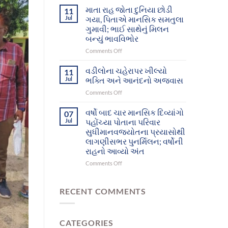
આશ્રમનાં
દિવ્યાંગો
માતા રાહ જોતા દુનિયા છોડી
11
12
આખરે
Jul
ગયા, પિતાએ માનસિક સમતુલા
મનોરોગીઓભુજથી
પોતાના
ગુમાવી; ભાઈ સાથેનું મિલન
પોતાના
પરિવાર
બન્યું ભાવવિભોર
ઘર-
સુધી
પરિવાર
પહોંચ્યા
on
Comments Off
સુધી
માતા
પહોંચશે
રાહ
વડીલોના ચહેરાપર ખીલ્યો
11
જોતા
Jul
ભક્તિ અને આનંદનો અજવાસ
દુનિયા
on
Comments Off
છોડી
વડીલોના
ગયા,
ચહેરાપર
વર્ષો બાદ ચાર માનસિક દિવ્યાંગો
પિતાએ
07
ખીલ્યો
માનસિક
Jul
પહોંચ્યા પોતાના પરિવાર
ભક્તિ
સમતુલા
સુધીમાનવજ્યોતના પ્રયાસોથી
અને
ગુમાવી;
લાગણીસભર પુનર્મિલન; વર્ષોની
આનંદનો
ભાઈ
રાહનો આવ્યો અંત
અજવાસ
સાથેનું
મિલન
on
Comments Off
બન્યું
વર્ષો
ભાવવિભોર
બાદ
ચાર
RECENT COMMENTS
માનસિક
દિવ્યાંગો
પહોંચ્યા
CATEGORIES
પોતાના