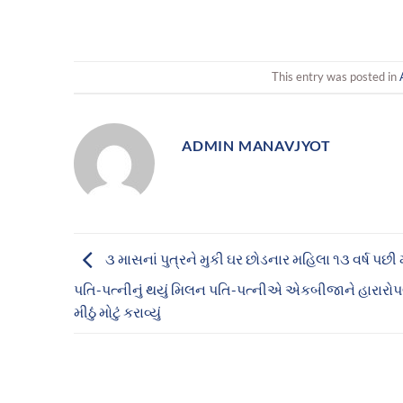
This entry was posted in
ADMIN MANAVJYOT
૩ માસનાં પુત્રને મુકી ઘર છોડનાર મહિલા ૧૩ વર્ષ પછ
પતિ-પત્નીનું થયું મિલન પતિ-પત્નીએ એકબીજાને હારારો
મીઠું મોટું કરાવ્યું