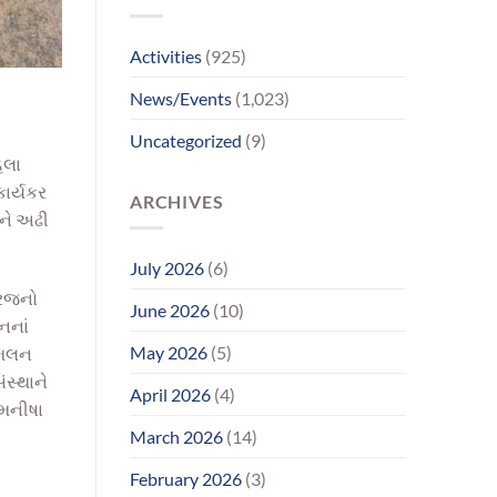
પરિવાર
સુધીમાનવજ્યોતના
પ્રયાસોથી
Activities
(925)
લાગણીસભર
પુનર્મિલન;
News/Events
(1,023)
વર્ષોની
રાહનો
Uncategorized
(9)
આવ્યો
અંત
િલા
ાર્યકર
ARCHIVES
ંને અઢી
July 2026
(6)
ારજનો
June 2026
(10)
નનાં
May 2026
(5)
 મિલન
ંસ્થાને
April 2026
(4)
 મનીષા
March 2026
(14)
February 2026
(3)