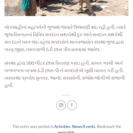
લોકશાહીનાં મહાપર્વની ભુજમાં જયારે ઉજવણી થઇ રહી હતી. ત્યારે
ભુજ વિસ્તારનાં વિવિધ મતદાન મથકોથી દુર અને મતદાન મથકેથી
મત દઇને પરત જઇ રહેલા મતદારોને માનવજ્યોત સંસ્થા ભુજ દ્વારા
બરફ,જીરા, નમકવાળી ઠંડી છાસ પીવડાવવામાં આવેલ.
સંસ્થા દ્વારા 500 લીટર છાસ વિતરણ કરાઇ હતી. સખત ગરમી અને
બળબળતા તાપમાં ઠંડી છાસ પી ને મતદારોએ ખુશી વ્યક્ત કરી હતી.
વ્યવસ્થા પ્રબોધ મુનવર, આનંદ રાયસોની, રાજેશ જોગીએ સંભાળી
હતી.
This entry was posted in
Activities
,
News/Events
. Bookmark the
permalink
.