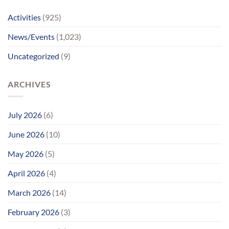
સુધીમાનવજ્યોતના
પ્રયાસોથી
Activities
(925)
લાગણીસભર
પુનર્મિલન;
News/Events
(1,023)
વર્ષોની
રાહનો
Uncategorized
(9)
આવ્યો
અંત
ARCHIVES
July 2026
(6)
June 2026
(10)
May 2026
(5)
April 2026
(4)
March 2026
(14)
February 2026
(3)