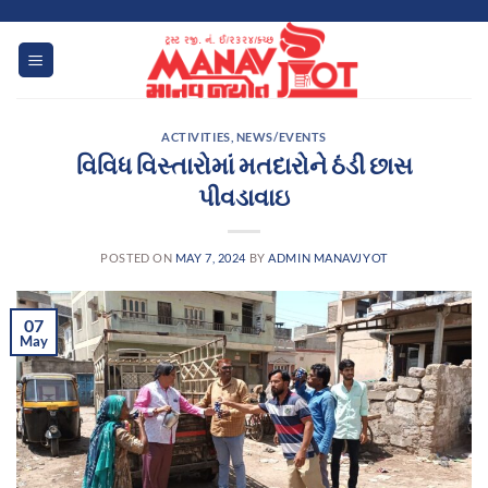
Skip
to
content
ACTIVITIES
,
NEWS/EVENTS
વિવિધ વિસ્તારોમાં મતદારોને ઠંડી છાસ
પીવડાવાઇ
POSTED ON
MAY 7, 2024
BY
ADMIN MANAVJYOT
07
May