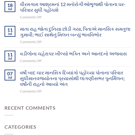
સફળ
વીરમગામ આશ્રમનાં 12 મનોરોગીઓભુજથી પોતાના ઘર-
18
પ્રયાસોથી
Jul
પરિવાર સુધી પહોંચશે
ગુમ
on
Comments Off
થયેલા
વીરમગામ
બે
આશ્રમનાં
માતા રાહ જોતા દુનિયા છોડી ગયા, પિતાએ માનસિક સમતુલા
માનસિક
11
12
દિવ્યાંગો
Jul
ગુમાવી; ભાઈ સાથેનું મિલન બન્યું ભાવવિભોર
મનોરોગીઓભુજથી
આખરે
on
Comments Off
પોતાના
પોતાના
માતા
ઘર-
પરિવાર
રાહ
વડીલોના ચહેરાપર ખીલ્યો ભક્તિ અને આનંદનો અજવાસ
પરિવાર
11
સુધી
જોતા
સુધી
Jul
પહોંચ્યા
on
Comments Off
દુનિયા
પહોંચશે
વડીલોના
છોડી
ચહેરાપર
વર્ષો બાદ ચાર માનસિક દિવ્યાંગો પહોંચ્યા પોતાના પરિવાર
ગયા,
07
ખીલ્યો
Jul
સુધીમાનવજ્યોતના પ્રયાસોથી લાગણીસભર પુનર્મિલન;
પિતાએ
ભક્તિ
માનસિક
વર્ષોની રાહનો આવ્યો અંત
અને
સમતુલા
on
Comments Off
આનંદનો
ગુમાવી;
વર્ષો
અજવાસ
ભાઈ
બાદ
સાથેનું
ચાર
RECENT COMMENTS
મિલન
માનસિક
બન્યું
દિવ્યાંગો
ભાવવિભોર
પહોંચ્યા
CATEGORIES
પોતાના
પરિવાર