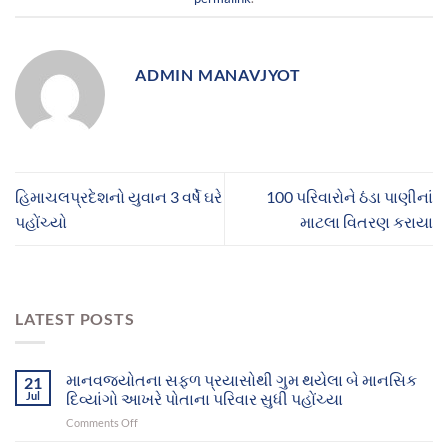
ADMIN MANAVJYOT
હિમાચલપ્રદેશનો યુવાન 3 વર્ષે ઘરે
100 પરિવારોને ઠંડા પાણીનાં
પહોંચ્યો
માટલા વિતરણ કરાયા
LATEST POSTS
માનવજ્યોતના સફળ પ્રયાસોથી ગુમ થયેલા બે માનસિક
21
Jul
દિવ્યાંગો આખરે પોતાના પરિવાર સુધી પહોંચ્યા
on
Comments Off
માનવજ્યોતના