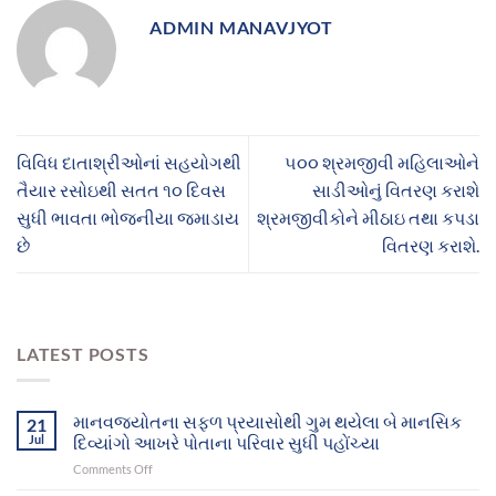
ADMIN MANAVJYOT
વિવિધ દાતાશ્રીઓનાં સહયોગથી
૫૦૦ શ્રમજીવી મહિલાઓને
તૈયાર રસોઇથી સતત ૧૦ દિવસ
સાડીઓનું વિતરણ કરાશે
સુધી ભાવતા ભોજનીયા જમાડાય
શ્રમજીવીકોને મીઠાઇ તથા કપડા
છે
વિતરણ કરાશે.
LATEST POSTS
માનવજ્યોતના સફળ પ્રયાસોથી ગુમ થયેલા બે માનસિક
21
Jul
દિવ્યાંગો આખરે પોતાના પરિવાર સુધી પહોંચ્યા
on
Comments Off
માનવજ્યોતના