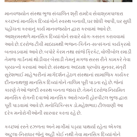
માનવજ્યોત સંસ્થા ભુજ સંચાલિત શ્રી રામદેવ સેવાશ્રમપાલારા
કચ્છનાં મા
નસિક દિવ્યાંગોને સ્વસ્થ બનાવી, ઘર શોધી આપી, ઘર સુધી
પહોંચતા કરવાનું કાર્ય માનવજ્યોત દ્વારા કરવામાં આવે
છે.
આશ્રમસ્થળે માનસિક દિવ્યાંગોને સવારે
યોગ-
કસરત ક
રાવવામાં
આવે છે
. દર
રોજ ટીવી માધ્યમથી ભજન-કિર્તન-સત્સંગનાં કાર્યક્રમો
બતાવડવામાં આવે છે
. બ
પોરે
કેરમ તથા સાંજે ક્રિકેટ, વોલીબોલ રમાડી
તેમજ ગાર્ડનમાં થોડીવા
ર બેસા
ડી તેમનું મગજ સરસ રીતે કામકરે તેવા
પ્રયત્નો કરવામાં આવે છે. સંસ્થાના
અધ્ય
ક્ષ પ્રબોધ મુનવર, મંત્રી
સુરેશભાઈ માહેશ્વરીનાં માર્ગદર્શન હેઠળ સંસ્થાનાં સામાજિક કાર્યકર
દીનાનાથજી માનસિક દિવ્યાંગોને તાલિમ પૂરી પાડતા રહે
છે.
જેનાં
કારણે તેઓ જલ્દી સ્વસ્થ બનતા જાય છે. તેમને દરરોજ નિયમિત
માનસિક રોગની દવાઓ માનસિક આરોગ્યની હોસ્પીટલ ભુજ દ્વારા
પૂરી પાડવામાં આવે છે.
મનોચિકિત્સક ડો.મહેશભા
ઇ ટીલવાણી આ
દરેક
મનોરો
ગીઓની સાર
વાર કરતા રહે છે.
કચ્છમાં રસ્તે રઝળતા અને માર્ગોમાં પડ્યા પાથર્યા રહેતા એકલા
અટુલા-નિરાધાર જેનું અહીં કોઈ નથી તેવા
માનસિક દિવ્યાંગોને