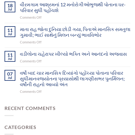
સફળ
વીરમગામ આશ્રમનાં 12 મનોરોગીઓભુજથી પોતાના ઘર-
18
પ્રયાસોથી
Jul
પરિવાર સુધી પહોંચશે
ગુમ
on
Comments Off
થયેલા
વીરમગામ
બે
આશ્રમનાં
માતા રાહ જોતા દુનિયા છોડી ગયા, પિતાએ માનસિક સમતુલા
માનસિક
11
12
દિવ્યાંગો
Jul
ગુમાવી; ભાઈ સાથેનું મિલન બન્યું ભાવવિભોર
મનોરોગીઓભુજથી
આખરે
on
Comments Off
પોતાના
પોતાના
માતા
ઘર-
પરિવાર
રાહ
વડીલોના ચહેરાપર ખીલ્યો ભક્તિ અને આનંદનો અજવાસ
પરિવાર
11
સુધી
જોતા
સુધી
Jul
પહોંચ્યા
on
Comments Off
દુનિયા
પહોંચશે
વડીલોના
છોડી
ચહેરાપર
વર્ષો બાદ ચાર માનસિક દિવ્યાંગો પહોંચ્યા પોતાના પરિવાર
ગયા,
07
ખીલ્યો
Jul
સુધીમાનવજ્યોતના પ્રયાસોથી લાગણીસભર પુનર્મિલન;
પિતાએ
ભક્તિ
માનસિક
વર્ષોની રાહનો આવ્યો અંત
અને
સમતુલા
on
Comments Off
આનંદનો
ગુમાવી;
વર્ષો
અજવાસ
ભાઈ
બાદ
સાથેનું
ચાર
RECENT COMMENTS
મિલન
માનસિક
બન્યું
દિવ્યાંગો
ભાવવિભોર
પહોંચ્યા
CATEGORIES
પોતાના
પરિવાર