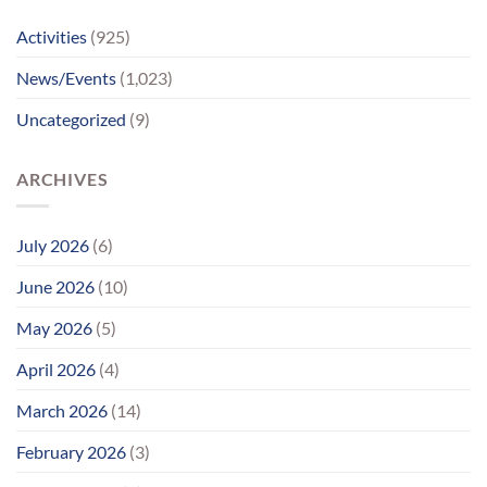
સુધીમાનવજ્યોતના
પ્રયાસોથી
Activities
(925)
લાગણીસભર
પુનર્મિલન;
News/Events
(1,023)
વર્ષોની
રાહનો
Uncategorized
(9)
આવ્યો
અંત
ARCHIVES
July 2026
(6)
June 2026
(10)
May 2026
(5)
April 2026
(4)
March 2026
(14)
February 2026
(3)