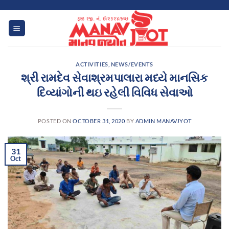
Skip
to
content
ACTIVITIES
,
NEWS/EVENTS
શ્રી રામદેવ સેવાશ્રમપાલારા મધ્યે માનસિક
દિવ્યાંગોની થઇ રહેલી વિવિધ સેવાઓ
POSTED ON
OCTOBER 31, 2020
BY
ADMIN MANAVJYOT
31
Oct