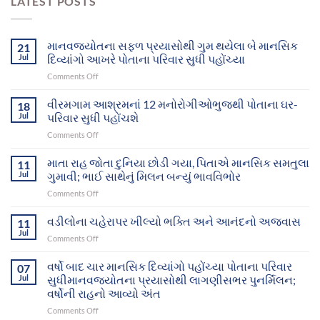
LATEST POSTS
માનવજ્યોતના સફળ પ્રયાસોથી ગુમ થયેલા બે માનસિક
21
Jul
દિવ્યાંગો આખરે પોતાના પરિવાર સુધી પહોંચ્યા
on
Comments Off
માનવજ્યોતના
સફળ
વીરમગામ આશ્રમનાં 12 મનોરોગીઓભુજથી પોતાના ઘર-
18
પ્રયાસોથી
Jul
પરિવાર સુધી પહોંચશે
ગુમ
on
Comments Off
થયેલા
વીરમગામ
બે
આશ્રમનાં
માતા રાહ જોતા દુનિયા છોડી ગયા, પિતાએ માનસિક સમતુલા
માનસિક
11
12
દિવ્યાંગો
Jul
ગુમાવી; ભાઈ સાથેનું મિલન બન્યું ભાવવિભોર
મનોરોગીઓભુજથી
આખરે
on
Comments Off
પોતાના
પોતાના
માતા
ઘર-
પરિવાર
રાહ
વડીલોના ચહેરાપર ખીલ્યો ભક્તિ અને આનંદનો અજવાસ
પરિવાર
11
સુધી
જોતા
સુધી
Jul
પહોંચ્યા
on
Comments Off
દુનિયા
પહોંચશે
વડીલોના
છોડી
ચહેરાપર
વર્ષો બાદ ચાર માનસિક દિવ્યાંગો પહોંચ્યા પોતાના પરિવાર
ગયા,
07
ખીલ્યો
Jul
સુધીમાનવજ્યોતના પ્રયાસોથી લાગણીસભર પુનર્મિલન;
પિતાએ
ભક્તિ
માનસિક
વર્ષોની રાહનો આવ્યો અંત
અને
સમતુલા
on
Comments Off
આનંદનો
ગુમાવી;