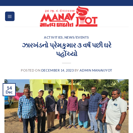
Skip
to
content
ACTIVITIES
,
NEWS/EVENTS
ઝારખંડનો પ્રેમકુમાર ૩ વર્ષ પછી ઘરે
પહોંચ્યો
POSTED ON
DECEMBER 14, 2023
BY
ADMIN MANAVJYOT
14
Dec