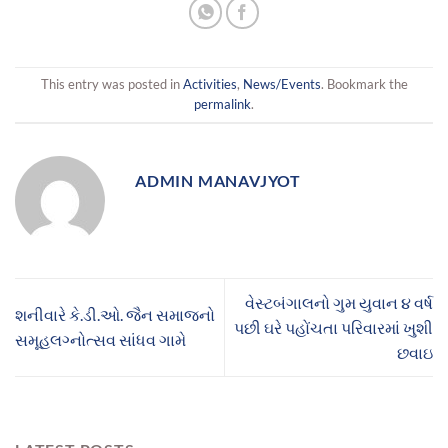
This entry was posted in
Activities
,
News/Events
. Bookmark the
permalink
.
ADMIN MANAVJYOT
વેસ્ટબંગાલનો ગુમ યુવાન ૪ વર્ષ
શનીવારે કે.ડી.ઓ. જૈન સમાજનો
પછી ઘરે પહોંચતા પરિવારમાં ખુશી
સમૂહલગ્નોત્સવ સાંધવ ગામે
છવાઇ