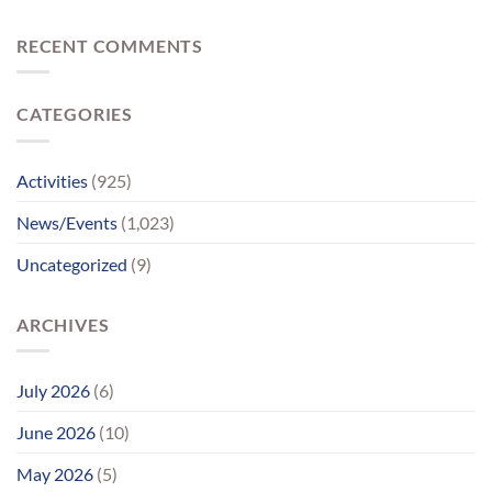
વર્ષો
અજવાસ
ભાઈ
બાદ
સાથેનું
ચાર
RECENT COMMENTS
મિલન
માનસિક
બન્યું
દિવ્યાંગો
ભાવવિભોર
પહોંચ્યા
CATEGORIES
પોતાના
પરિવાર
સુધીમાનવજ્યોતના
પ્રયાસોથી
Activities
(925)
લાગણીસભર
પુનર્મિલન;
News/Events
(1,023)
વર્ષોની
રાહનો
Uncategorized
(9)
આવ્યો
અંત
ARCHIVES
July 2026
(6)
June 2026
(10)
May 2026
(5)