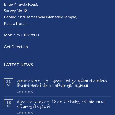
Bhuj-Khavda Road,
Survey No 18,
Behind Shri Rameshvar Mahadev Temple,
Palara Kutch.
Mob. : 9913029800
Get Direction
LATEST NEWS
માનવજ્યોતના સફળ પ્રયાસોથી ગુમ થયેલા બે માનસિક
21
Jul
દિવ્યાંગો આખરે પોતાના પરિવાર સુધી પહોંચ્યા
on
Comments Off
માનવજ્યોતના
સફળ
વીરમગામ આશ્રમનાં 12 મનોરોગીઓભુજથી પોતાના ઘર-
18
પ્રયાસોથી
Jul
પરિવાર સુધી પહોંચશે
ગુમ
on
Comments Off
થયેલા