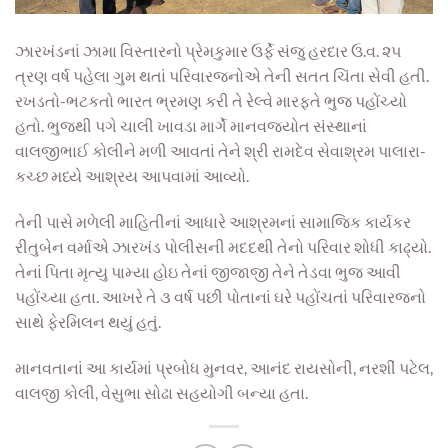
ઝારખંડનાં ઝામા વિસ્તારનો પ્રેમકુમાર ઉર્ફે સંજુ હરદાર ઉ.વ. ૨૫
ત્રણ વર્ષ પહેલા ગુમ થતાં પરિવારજનોએ તેની સતત ચિંતા સેવી હતી.
રખડતો-ભટકતો ભારત ભ્રમણ કરી તે રેલ્વે મારફતે ભુજ પહોંચ્યો
હતો. ભુજથી પગે ચાલી ખાવડા માર્ગે માનવજ્યોત સંસ્થાનાં
વાલજીભાઈ કોલીને મળી આવતાં તેને શ્રી રામદેવ સેવાશ્રમ પાલારા-
કચ્છ મધ્યે આશ્રય આપવામાં આવ્યો.
તેની પાસે મળેલી માહિતીનાં આધારે આશ્રમનાં સામાજિક કાર્યકર
રીતુબેન વર્માએ ઝારખંડ પોલીસની મદદથી તેનો પરિવાર શોધી કાઢ્યો.
તેનાં પિતા મૃત્યુ પામ્યા હોઇ તેનાં જીજાજી તેને તેડવા ભુજ આવી
પહોંચ્યા હતા. આખરે તે ૩ વર્ષ પછી પોતાનાં ઘરે પહોંચતાં પરિવારજનો
સાથે ફેરમિલન થયું હતું.
માનવતાનાં આ કાર્યમાં પ્રબોધ મુનવર, આનંદ રાયસોની, નરશીં પટેલ,
વાલજી કોલી, વેસુભા સોઢા સહયોગી બન્યા હતા.