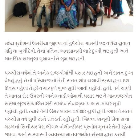
મધ્યપ્રદેશનાં ઉમરીયા જીલ્લાનાં હર્ષચોરા ગામની ૨૭ વર્ષિય યુવાન
મહિલા બુલીદેવી, તેનાં પતિનાં અવસાનથી ભારે દુઃખી થઇ હતી અને
માનસિક સમતુલા ગુમાવતાં તે ગુમ થઇ હતી.
પચ્ચીસ વર્ષમાં તે અનેક રાજ્યોમાંથી પસાર થઇ હતી અને સતત દુઃખ
વેઠયું હતું. તેનાં પરિવારજનો તેની સતત શોધ ચલાવી રહ્યા હતા. દશ
દિવસ પહેલાં તે ટ્રેન મારફતે ભુજ સુધી આવી પહોંચી હતી. પગે ચાલી
તે ખાવડા રોડ ઉપરની અનેક વાડીઓમાંથી પસાર થઇ તે માનવજ્યોત
સંસ્થા ભુજ સંચાલિત શ્રી રામદેવ સેવાશ્રમ પાલારા-કચ્છ સુધી
પહોંચી હતી. ત્યારે તેની ઉંમર બાવન વર્ષ થઇ ચુકી હતી. આમ તે સતત
પચ્ચીસ વર્ષ સુધી રસ્તે રઝડતી રહી હતી. જિલ્લા કાનૂની સેવા સત્તા
મંડળનાં સિનીયર પેરા લીગલ વોલીન્ટીયર પ્રબોધ મુનવરે તેની રહેવા-
જમવા અને સારવારની વ્યવસ્થા માનવજ્યોત સંસ્થા દ્વારા કરાવી