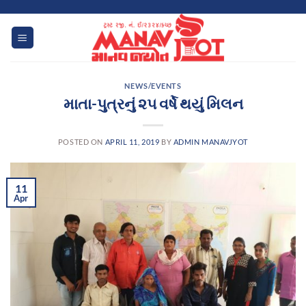
Skip
to
content
NEWS/EVENTS
માતા-પુત્રનું ૨૫ વર્ષે થયું મિલન
POSTED ON
APRIL 11, 2019
BY
ADMIN MANAVJYOT
11
Apr