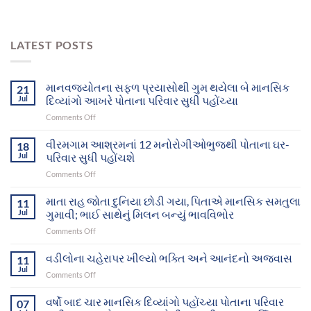
LATEST POSTS
માનવજ્યોતના સફળ પ્રયાસોથી ગુમ થયેલા બે માનસિક
21
Jul
દિવ્યાંગો આખરે પોતાના પરિવાર સુધી પહોંચ્યા
on
Comments Off
માનવજ્યોતના
સફળ
વીરમગામ આશ્રમનાં 12 મનોરોગીઓભુજથી પોતાના ઘર-
18
પ્રયાસોથી
Jul
પરિવાર સુધી પહોંચશે
ગુમ
on
Comments Off
થયેલા
વીરમગામ
બે
આશ્રમનાં
માતા રાહ જોતા દુનિયા છોડી ગયા, પિતાએ માનસિક સમતુલા
માનસિક
11
12
દિવ્યાંગો
Jul
ગુમાવી; ભાઈ સાથેનું મિલન બન્યું ભાવવિભોર
મનોરોગીઓભુજથી
આખરે
on
Comments Off
પોતાના
પોતાના
માતા
ઘર-
પરિવાર
રાહ
વડીલોના ચહેરાપર ખીલ્યો ભક્તિ અને આનંદનો અજવાસ
પરિવાર
11
સુધી
જોતા
સુધી
Jul
પહોંચ્યા
on
Comments Off
દુનિયા
પહોંચશે
વડીલોના
છોડી
ચહેરાપર
વર્ષો બાદ ચાર માનસિક દિવ્યાંગો પહોંચ્યા પોતાના પરિવાર
ગયા,
07
ખીલ્યો