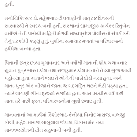
હતી.
મનોચિકિત્સક ડો. મહેશભાઇ ટીલવાણીની માત્ર ૪ દિવસની
સારવારથી તે સ્વસ્થ બની હતી. સંસ્થાનાં સામાજીક કાર્યકર રિતુબેન
વર્માએ તેની પાસેથી માહિતી મેળવી મધ્યપ્રદેશ પોલીસનો સંપર્ક કરી
તેનું ઘર શોધી કાઢ્યું હતું. ખુશીનાં સમાચાર મળતાં જ પરિવારજનો
હર્ષઘેલા બન્યા હતા.
પિતાની છત્ર છાયા ગુમાવનાર અને વર્ષોથી માતાની શોધ ચલાવનાર
યુવાન પુત્ર ભારત કોલ તથા રાજકુમાર કોલ માતાને તેડવા ભુજ આવી
પહોંચ્યા હતા. માતાને જાઇ તેઓ તેની પાસે દોડી ગયા હતા. અને
માતા-પુત્ર એક બીજાને જાતા જ ગદ્‌ગદિ્‌ત થઇને ભેટી પડ્યા હતા.
ત્યારે લાગણી ભીના દ્રશ્યો સર્જાયા હતા. આમ પચ્ચીસ વર્ષ પછી
માતા ઘરે પાછી ફરતાં પરિવારજનોમાં ખુશી છવાઇ હતી.
માનવતાનાં આ કાર્યમાં કિશોરભાઇ કેનીયા, વિનોદ મારાજ, વાલજી
કોલી, મહેશ મારાજ,બાબુલાલ જેપાલ, વિકાસ મેર તથા
માનવજ્યોતની ટીમ સહભાગી બની હતી.