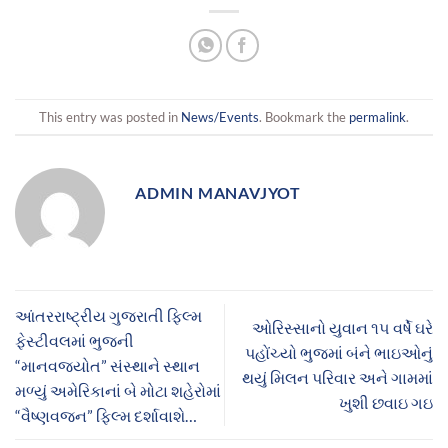
This entry was posted in
News/Events
. Bookmark the
permalink
.
ADMIN MANAVJYOT
આંતરરાષ્ટ્રીય ગુજરાતી ફિલ્મ
ઓરિસ્સાનો યુવાન ૧૫ વર્ષે ઘરે
ફેસ્ટીવલમાં ભુજની
પહોંચ્યો ભુજમાં બંને ભાઇઓનું
“માનવજ્યોત” સંસ્થાને સ્થાન
થયું મિલન પરિવાર અને ગામમાં
મળ્યું અમેરિકાનાં બે મોટા શહેરોમાં
ખુશી છવાઇ ગઇ
“વૈષ્ણવજન” ફિલ્મ દર્શાવાશે…