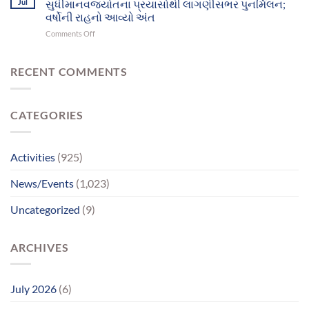
Jul
સુધીમાનવજ્યોતના પ્રયાસોથી લાગણીસભર પુનર્મિલન;
પિતાએ
ભક્તિ
માનસિક
વર્ષોની રાહનો આવ્યો અંત
અને
સમતુલા
on
Comments Off
આનંદનો
ગુમાવી;
વર્ષો
અજવાસ
ભાઈ
બાદ
સાથેનું
ચાર
RECENT COMMENTS
મિલન
માનસિક
બન્યું
દિવ્યાંગો
ભાવવિભોર
પહોંચ્યા
CATEGORIES
પોતાના
પરિવાર
સુધીમાનવજ્યોતના
પ્રયાસોથી
Activities
(925)
લાગણીસભર
પુનર્મિલન;
News/Events
(1,023)
વર્ષોની
રાહનો
Uncategorized
(9)
આવ્યો
અંત
ARCHIVES
July 2026
(6)