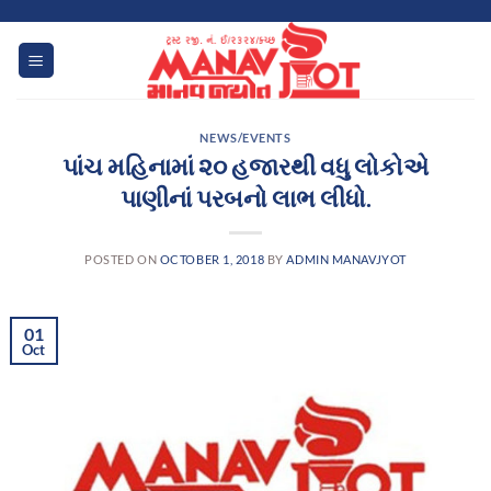
Skip
to
content
NEWS/EVENTS
પાંચ મહિનામાં ૨૦ હજારથી વધુ લોકોએ
પાણીનાં પરબનો લાભ લીધો.
POSTED ON
OCTOBER 1, 2018
BY
ADMIN MANAVJYOT
01
Oct