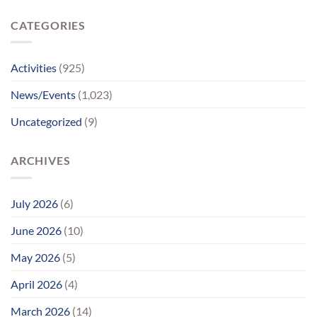
દિવ્યાંગો
ભાવવિભોર
પહોંચ્યા
CATEGORIES
પોતાના
પરિવાર
સુધીમાનવજ્યોતના
પ્રયાસોથી
Activities
(925)
લાગણીસભર
પુનર્મિલન;
News/Events
(1,023)
વર્ષોની
રાહનો
Uncategorized
(9)
આવ્યો
અંત
ARCHIVES
July 2026
(6)
June 2026
(10)
May 2026
(5)
April 2026
(4)
March 2026
(14)