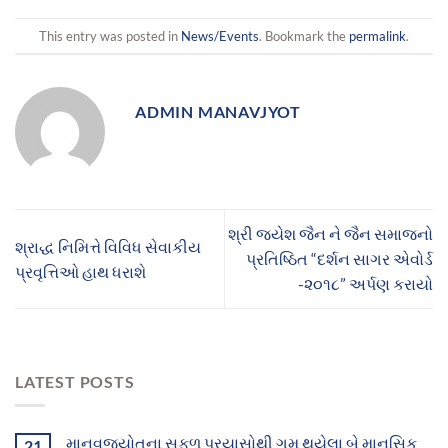
This entry was posted in
News/Events
. Bookmark the
permalink
.
ADMIN MANAVJYOT
શ્રી જયેશ જૈન ને જૈન સમાજનો
શ્રાદ્ધ નિમિત્તે વિવિધ સેવાકીય
પ્રતિષ્ઠિત “દર્શન સાગર એવોર્ડ
પ્રવૃત્તિઓ હાથ ધરાશે
-૨૦૧૮” અર્પણ કરાયો
LATEST POSTS
માનવજ્યોતના સફળ પ્રયાસોથી ગુમ થયેલા બે માનસિક
21