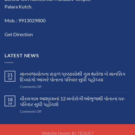
Palara Kutch.
Mob. : 9913029800
Get Direction
LATEST NEWS
માનવજ્યોતના સફળ પ્રયાસોથી ગુમ થયેલા બે માનસિક
21
Jul
દિવ્યાંગો આખરે પોતાના પરિવાર સુધી પહોંચ્યા
on
Comments Off
માનવજ્યોતના
સફળ
વીરમગામ આશ્રમનાં 12 મનોરોગીઓભુજથી પોતાના ઘર-
18
પ્રયાસોથી
Jul
પરિવાર સુધી પહોંચશે
ગુમ
on
Comments Off
થયેલા
વીરમગામ
બે
આશ્રમનાં
માનસિક
12
દિવ્યાંગો
મનોરોગીઓભુજથી
Website Design By
TEQUE7
આખરે