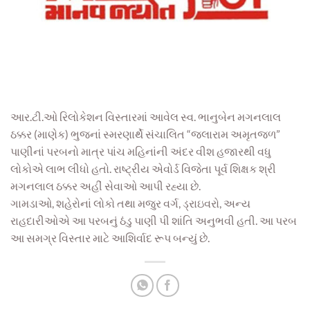
આર.ટી.ઓ રિલોકેશન વિસ્તારમાં આવેલ સ્વ. ભાનુબેન મગનલાલ
ઠક્કર (માણેક) ભુજનાં સ્મરણાર્થે સંચાલિત “જલારામ અમૃતજળ”
પાણીનાં પરબનો માત્ર પાંચ મહિનાંની અંદર વીશ હજારથી વધુ
લોકોએ લાભ લીધો હતો. રાષ્ટ્રીય એવોર્ડ વિજેતા પૂર્વ શિક્ષક શ્રી
મગનલાલ ઠક્કર અહીં સેવાઓ આપી રહ્યા છે.
ગામડાઓ, શહેરોનાં લોકો તથા મજુર વર્ગ, ડ્રાઇવરો, અન્ય
રાહદારીઓએ આ પરબનું ઠંડુ પાણી પી શાંતિ અનુભવી હતી. આ પરબ
આ સમગ્ર વિસ્તાર માટે આશિર્વાદ રૂપ બન્યું છે.