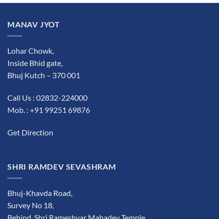
MANAV JYOT
Lohar Chowk,
Inside Bhid gate,
Bhuj Kutch – 370 001
Call Us : 02832-224000
Mob. : +91 99251 69876
Get Direction
SHRI RAMDEV SEVASHRAM
Bhuj-Khavda Road,
Survey No 18,
Behind Shri Rameshvar Mahadev Temple,