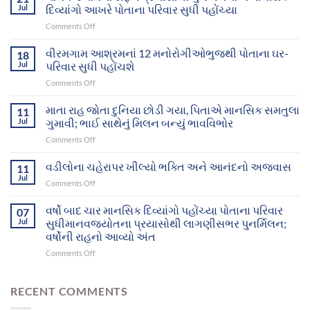
Jul
દિવ્યાંગો આખરે પોતાના પરિવાર સુધી પહોંચ્યા
on
Comments Off
માનવજ્યોતના
સફળ
વીરમગામ આશ્રમનાં 12 મનોરોગીઓભુજથી પોતાના ઘર-
18
પ્રયાસોથી
Jul
પરિવાર સુધી પહોંચશે
ગુમ
on
Comments Off
થયેલા
વીરમગામ
બે
આશ્રમનાં
માતા રાહ જોતા દુનિયા છોડી ગયા, પિતાએ માનસિક સમતુલા
માનસિક
11
12
દિવ્યાંગો
Jul
ગુમાવી; ભાઈ સાથેનું મિલન બન્યું ભાવવિભોર
મનોરોગીઓભુજથી
આખરે
on
Comments Off
પોતાના
પોતાના
માતા
ઘર-
પરિવાર
રાહ
વડીલોના ચહેરાપર ખીલ્યો ભક્તિ અને આનંદનો અજવાસ
પરિવાર
11
સુધી
જોતા
સુધી
Jul
પહોંચ્યા
on
Comments Off
દુનિયા
પહોંચશે
વડીલોના
છોડી
ચહેરાપર
વર્ષો બાદ ચાર માનસિક દિવ્યાંગો પહોંચ્યા પોતાના પરિવાર
ગયા,
07
ખીલ્યો
Jul
સુધીમાનવજ્યોતના પ્રયાસોથી લાગણીસભર પુનર્મિલન;
પિતાએ
ભક્તિ
માનસિક
વર્ષોની રાહનો આવ્યો અંત
અને
સમતુલા
on
Comments Off
આનંદનો
ગુમાવી;
વર્ષો
અજવાસ
ભાઈ
બાદ
સાથેનું
ચાર
RECENT COMMENTS
મિલન
માનસિક
બન્યું