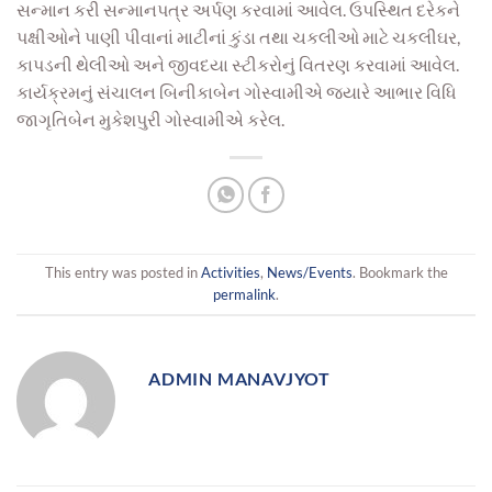
સન્માન કરી સન્માનપત્ર અર્પણ કરવા
માં
આવેલ. ઉપ
સ્થિત દરે
કને
પક્ષીઓને પાણી પીવાનાં માટીનાં
કુંડા ત
થા ચકલીઓ
માટે ચ
કલીઘર,
કાપડની થેલીઓ અને જીવદયા
સ્ટીકરો
નું વિતરણ કરવામાં
આવેલ.
કાર્યક્રમનું સંચાલન બિનીકાબેન ગોસ્વામીએ જયારે આભાર વિધિ
જાગૃતિબેન મુકેશપુરી ગોસ્વામીએ કરેલ.
This entry was posted in
Activities
,
News/Events
. Bookmark the
permalink
.
ADMIN MANAVJYOT