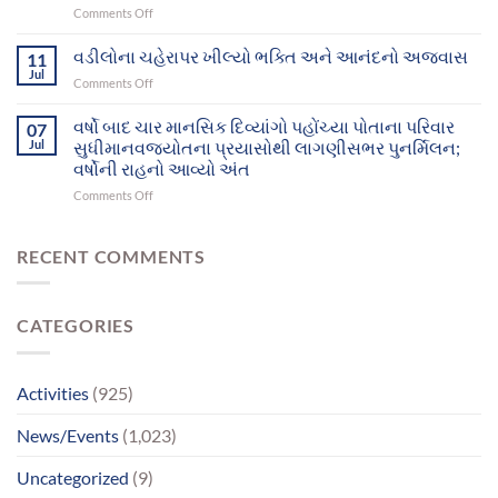
on
Comments Off
પોતાના
પોતાના
માતા
ઘર-
પરિવાર
રાહ
વડીલોના ચહેરાપર ખીલ્યો ભક્તિ અને આનંદનો અજવાસ
પરિવાર
11
સુધી
જોતા
સુધી
Jul
પહોંચ્યા
on
Comments Off
દુનિયા
પહોંચશે
વડીલોના
છોડી
ચહેરાપર
વર્ષો બાદ ચાર માનસિક દિવ્યાંગો પહોંચ્યા પોતાના પરિવાર
ગયા,
07
ખીલ્યો
Jul
સુધીમાનવજ્યોતના પ્રયાસોથી લાગણીસભર પુનર્મિલન;
પિતાએ
ભક્તિ
માનસિક
વર્ષોની રાહનો આવ્યો અંત
અને
સમતુલા
on
Comments Off
આનંદનો
ગુમાવી;
વર્ષો
અજવાસ
ભાઈ
બાદ
સાથેનું
ચાર
RECENT COMMENTS
મિલન
માનસિક
બન્યું
દિવ્યાંગો
ભાવવિભોર
પહોંચ્યા
CATEGORIES
પોતાના
પરિવાર
સુધીમાનવજ્યોતના
પ્રયાસોથી
Activities
(925)
લાગણીસભર
પુનર્મિલન;
News/Events
(1,023)
વર્ષોની
રાહનો
Uncategorized
(9)
આવ્યો
અંત