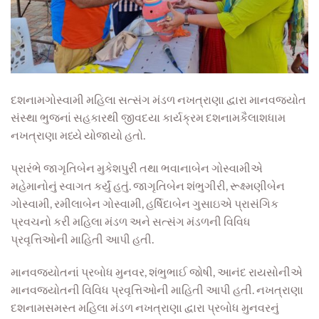
દશનામગોસ્વામી મહિલા સત્સંગ મંડળ નખત્રાણા દ્વારા માનવજ્યોત
સંસ્થા ભુજનાં સહકારથી જીવદયા કાર્યક્રમ દશનામકૈલાશધામ
નખત્રાણા મધ્યે યોજાયો હતો.
પ્રારંભે જાગૃતિબેન મુકેશપુરી તથા ભવાનાબેન ગોસ્વામીએ
મહેમાનોનું સ્વાગત કર્યું હતું. જાગૃતિબેન શંભુગીરી,
રૂ
ક્ષ્મણીબેન
ગોસ્વામી, રમીલાબેન ગોસ્વામી, હર્ષિદાબેન
ગુસાઇએ પ્રાસંગિ
ક
પ્રવચ
નો કરી મહિલા મંડળ અને સ
ત્સંગ મંડળની
વિવિધ
પ્રવૃત્તિઓની માહિતી આપી હતી.
માનવજ્યોતનાં પ્રબોધ મુનવર, શંભુભાઈ જોષી, આનંદ રાયસોનીએ
માનવજ્યોતની વિવિધ પ્રવૃત્તિઓની માહિતી આપી હતી. નખત્રાણા
દશનામસમસ્ત મહિલા મંડળ નખત્રાણા દ્વારા પ્રબોધ મુનવ
રનું