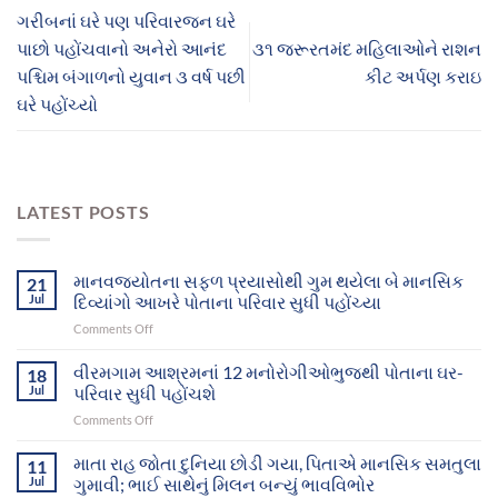
ગરીબનાં ઘરે પણ પરિવારજન ઘરે
પાછો પહોંચવાનો અનેરો આનંદ
૩૧ જરૂરતમંદ મહિલાઓને રાશન
પશ્ચિમ બંગાળનો યુવાન ૩ વર્ષ પછી
કીટ અર્પણ કરાઇ
ઘરે પહોંચ્યો
LATEST POSTS
માનવજ્યોતના સફળ પ્રયાસોથી ગુમ થયેલા બે માનસિક
21
Jul
દિવ્યાંગો આખરે પોતાના પરિવાર સુધી પહોંચ્યા
on
Comments Off
માનવજ્યોતના
સફળ
વીરમગામ આશ્રમનાં 12 મનોરોગીઓભુજથી પોતાના ઘર-
18
પ્રયાસોથી
Jul
પરિવાર સુધી પહોંચશે
ગુમ
on
Comments Off
થયેલા
વીરમગામ
બે
આશ્રમનાં
માતા રાહ જોતા દુનિયા છોડી ગયા, પિતાએ માનસિક સમતુલા
માનસિક
11
12
દિવ્યાંગો
Jul
ગુમાવી; ભાઈ સાથેનું મિલન બન્યું ભાવવિભોર
મનોરોગીઓભુજથી
આખરે