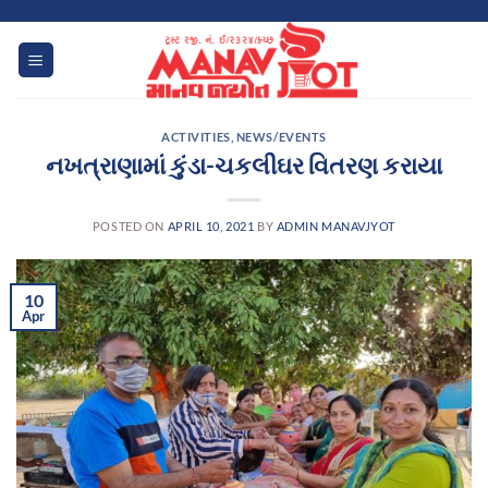
Skip
to
content
ACTIVITIES
,
NEWS/EVENTS
નખત્રાણામાં કુંડા-ચકલીઘર વિતરણ કરાયા
POSTED ON
APRIL 10, 2021
BY
ADMIN MANAVJYOT
10
Apr