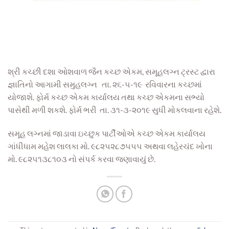
શ્રી કચ્છી દશા ઓશવાળ જૈન કચ્છ એકમ, સમૂહલગ્ન ટ્રસ્ટ દ્વારા
જ્ઞાતિનો આગામી સમુહલગ્ન તા. ૨૬-૫-૧૯ રવિવારના કચ્છમાં
યોજાશે. ફોર્મ કચ્છ એકમ કાર્યાલય તથા કચ્છ એકમના સભ્યો
પાસેથી મળી શકશે. ફોર્મ ભરી તા. ૩૧-૩-૨૦૧૯ સુધી મોકલવાના રહેશે.
સમૂહ લગ્નમાં જાડાવા ઇચ્છુક પાર્ટીઓએ કચ્છ એકમ કાર્યાલય
ગાંધીધામ મહેશ લાલકા મો. ૯૮૨૫૨૮૭૫૫૫ અથવા લહેરચંદ ખોના
મો. ૯૮૨૫૧૩૮૧૦૩ નો સંપર્ક કરવા જણાવાયું છે.