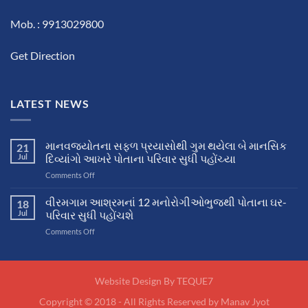
Mob. : 9913029800
Get Direction
LATEST NEWS
માનવજ્યોતના સફળ પ્રયાસોથી ગુમ થયેલા બે માનસિક
21
Jul
દિવ્યાંગો આખરે પોતાના પરિવાર સુધી પહોંચ્યા
on
Comments Off
માનવજ્યોતના
સફળ
વીરમગામ આશ્રમનાં 12 મનોરોગીઓભુજથી પોતાના ઘર-
18
પ્રયાસોથી
Jul
પરિવાર સુધી પહોંચશે
ગુમ
on
Comments Off
થયેલા
વીરમગામ
બે
આશ્રમનાં
માનસિક
12
દિવ્યાંગો
મનોરોગીઓભુજથી
Website Design By
TEQUE7
આખરે
પોતાના
પોતાના
Copyright © 2018 - All Rights Reserved by Manav Jyot
ઘર-
પરિવાર