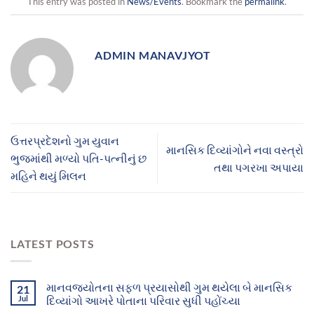
This entry was posted in
News/Events
. Bookmark the
permalink
.
ADMIN MANAVJYOT
ઉત્તરપ્રદેશનો ગુમ યુવાન
માનસિક દિવ્યાંગોને નવા વસ્ત્રો
ભુજમાંથી મળ્યો પતિ-પત્નીનું છ
તથા પગરખા અપાયા
મહિને થયું મિલન
LATEST POSTS
માનવજ્યોતના સફળ પ્રયાસોથી ગુમ થયેલા બે માનસિક
21
Jul
દિવ્યાંગો આખરે પોતાના પરિવાર સુધી પહોંચ્યા