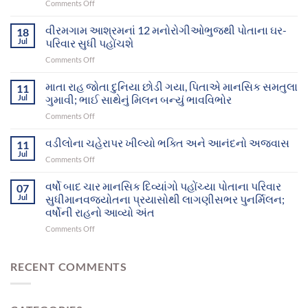
on
Comments Off
માનવજ્યોતના
સફળ
વીરમગામ આશ્રમનાં 12 મનોરોગીઓભુજથી પોતાના ઘર-
18
પ્રયાસોથી
Jul
પરિવાર સુધી પહોંચશે
ગુમ
on
Comments Off
થયેલા
વીરમગામ
બે
આશ્રમનાં
માતા રાહ જોતા દુનિયા છોડી ગયા, પિતાએ માનસિક સમતુલા
માનસિક
11
12
દિવ્યાંગો
Jul
ગુમાવી; ભાઈ સાથેનું મિલન બન્યું ભાવવિભોર
મનોરોગીઓભુજથી
આખરે
on
Comments Off
પોતાના
પોતાના
માતા
ઘર-
પરિવાર
રાહ
વડીલોના ચહેરાપર ખીલ્યો ભક્તિ અને આનંદનો અજવાસ
પરિવાર
11
સુધી
જોતા
સુધી
Jul
પહોંચ્યા
on
Comments Off
દુનિયા
પહોંચશે
વડીલોના
છોડી
ચહેરાપર
વર્ષો બાદ ચાર માનસિક દિવ્યાંગો પહોંચ્યા પોતાના પરિવાર
ગયા,
07
ખીલ્યો
Jul
સુધીમાનવજ્યોતના પ્રયાસોથી લાગણીસભર પુનર્મિલન;
પિતાએ
ભક્તિ
માનસિક
વર્ષોની રાહનો આવ્યો અંત
અને
સમતુલા
on
Comments Off
આનંદનો
ગુમાવી;
વર્ષો
અજવાસ
ભાઈ
બાદ
સાથેનું
ચાર
RECENT COMMENTS
મિલન
માનસિક
બન્યું
દિવ્યાંગો
ભાવવિભોર
પહોંચ્યા