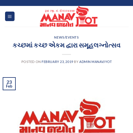
Skip
to
content
NEWS/EVENTS
કચ્છમાં કચ્છ એકમ દ્વારા સમૂહલગ્નોત્સવ
POSTED ON
FEBRUARY 23, 2019
BY
ADMIN MANAVJYOT
23
Feb