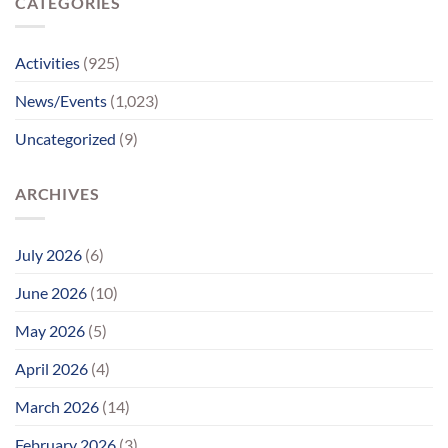
CATEGORIES
પોતાના
પરિવાર
સુધીમાનવજ્યોતના
પ્રયાસોથી
Activities
(925)
લાગણીસભર
પુનર્મિલન;
News/Events
(1,023)
વર્ષોની
રાહનો
Uncategorized
(9)
આવ્યો
અંત
ARCHIVES
July 2026
(6)
June 2026
(10)
May 2026
(5)
April 2026
(4)
March 2026
(14)
February 2026
(3)