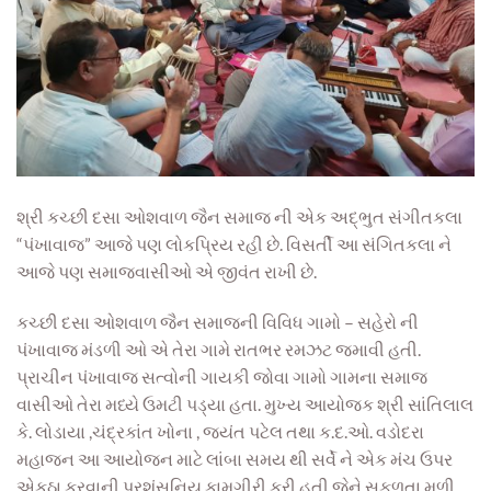
શ્રી કચ્છી દસા ઓશવાળ જૈન સમાજ ની એક અદ્ભુત સંગીતકલા
“પંખાવાજ” આજે પણ લોકપ્રિય રહી છે. વિસર્તી આ સંગિતકલા ને
આજે પણ સમાજવાસીઓ એ જીવંત રાખી છે.
કચ્છી દસા ઓશવાળ જૈન સમાજની વિવિધ ગામો – સહેરો ની
પંખાવાજ મંડળી ઓ એ તેરા ગામે રાતભર રમઝટ જમાવી હતી.
પ્રાચીન પંખાવાજ સત્વોની ગાયકી જોવા ગામો ગામના સમાજ
વાસીઓ તેરા મધ્યે ઉમટી પડ્યા હતા. મુખ્ય આયોજક શ્રી સાંતિલાલ
કે. લોડાયા ,ચંદ્રકાંત ખોના , જયંત પટેલ તથા ક.દ.ઓ. વડોદરા
મહાજન આ આયોજન માટે લાંબા સમય થી સર્વે ને એક મંચ ઉપર
એકઠા કરવાની પ્રશંસનિય કામગીરી કરી હતી.જેને સફળતા મળી