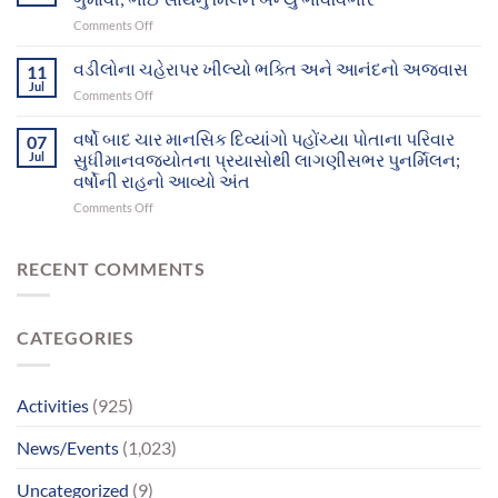
મનોરોગીઓભુજથી
આખરે
on
Comments Off
પોતાના
પોતાના
માતા
ઘર-
પરિવાર
રાહ
વડીલોના ચહેરાપર ખીલ્યો ભક્તિ અને આનંદનો અજવાસ
પરિવાર
11
સુધી
જોતા
સુધી
Jul
પહોંચ્યા
on
Comments Off
દુનિયા
પહોંચશે
વડીલોના
છોડી
ચહેરાપર
વર્ષો બાદ ચાર માનસિક દિવ્યાંગો પહોંચ્યા પોતાના પરિવાર
ગયા,
07
ખીલ્યો
Jul
સુધીમાનવજ્યોતના પ્રયાસોથી લાગણીસભર પુનર્મિલન;
પિતાએ
ભક્તિ
માનસિક
વર્ષોની રાહનો આવ્યો અંત
અને
સમતુલા
on
Comments Off
આનંદનો
ગુમાવી;
વર્ષો
અજવાસ
ભાઈ
બાદ
સાથેનું
ચાર
RECENT COMMENTS
મિલન
માનસિક
બન્યું
દિવ્યાંગો
ભાવવિભોર
પહોંચ્યા
CATEGORIES
પોતાના
પરિવાર
સુધીમાનવજ્યોતના
પ્રયાસોથી
Activities
(925)
લાગણીસભર
પુનર્મિલન;
News/Events
(1,023)
વર્ષોની
રાહનો
Uncategorized
(9)
આવ્યો