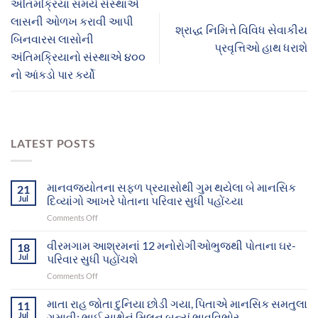
અંતિમક્રિયા સમયે સંસ્થાએ
લાસની ઓળખ કરાવી આપી
શ્રાદ્ધ નિમિત્તે વિવિધ સેવાકીય
બિનવારસ લાસોની
પ્રવૃત્તિઓ હાથ ધરાશે
અંતિમક્રિયાનો સંસ્થાએ ૪૦૦
નો આંકડો પાર કર્યો
LATEST POSTS
માનવજ્યોતના સફળ પ્રયાસોથી ગુમ થયેલા બે માનસિક
21
Jul
દિવ્યાંગો આખરે પોતાના પરિવાર સુધી પહોંચ્યા
on
Comments Off
માનવજ્યોતના
સફળ
વીરમગામ આશ્રમનાં 12 મનોરોગીઓભુજથી પોતાના ઘર-
18
પ્રયાસોથી
Jul
પરિવાર સુધી પહોંચશે
ગુમ
on
Comments Off
થયેલા
વીરમગામ
બે
આશ્રમનાં
માતા રાહ જોતા દુનિયા છોડી ગયા, પિતાએ માનસિક સમતુલા
માનસિક
11
12
દિવ્યાંગો
Jul
ગુમાવી; ભાઈ સાથેનું મિલન બન્યું ભાવવિભોર