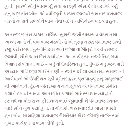
હતી. પ્રારંભે સૌનું ભાવભર્યું સવાગત શ્રી એસ.કે.લોડાયાએ કર્યું
હતું.ચંદ્રકાંત ખોના એ વર્ષો જૂની પરંપરા જાળવી રાખનાર પંખવાજ
મંડળો ના સર્વે સભ્યોને ભાગ લેવા બદલ અભિનંદન પાઠવ્યા હતા.
અંતરજાળ તેરા કોઠારા નલિયા સુથરી જખૌ સાયરા વડોદરા તથા
અન્ય ગામો ની પંખાવાજ મંડળીઓ એ ત્રણ ત્રણ પંખાવાજ સ્ત્વો
રજું કરી તબલાં હરનોનિયમ અને જંજા વાજિંત્રો વચ્ચે રમજટ
જમાવી, સૌને આન દિત કર્યા હતા. આ કાર્યક્રમ નજરે નિહાળવા
વિશાળ સંખ્યા માં ભાઈ – બહેનો ઉપસ્થિત હતા. મુંબઈ મહાજન શ્રી
અઘ્યક્ષ ગોવિંદજી ભાઈ રતાણી, નરશી ભાઈ લોડાયા તથા સમાજ નાં
આગેવાનો એ ઉપસ્થિત રહી પ્રોતસાહન પૂરું પાડ્યું હતું. મયુરભાઈ
ની આગેવાની હેઠળ અંતરજાળ નાવાયુવકો એ પંખાવાજ સંગીત
કલાને ટકાવી રાખવા આ સંગીત કળામાં ભારે રસ દાખવ્યો હતો.
૮૭ વર્ષ ના કોઠારા નાં હીરાલાલ ભાઈ જીવાણી ને પંખાવાજ સ્તવન
ગાઈ સૌને ખુશ કર્યા હતા. તો ગોવાથી ભરતભાઇ દંડ ખાસ પધાર્યા
હતા.ગોવા મા મહિલા પંખાવાજ ટીમતૈયાર થૈ છે. જેમણે તાજેતર માં
મુંબઇ કાર્યક્ર્મ માં ભાગ લીધો હતો.