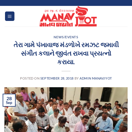
Skip
to
content
NEWS/EVENTS
તેરા ગામે પંખાવાજ મંડળોખે રમઝટ જમાવી
સંગીત કલાને જીવંત રાખવા પ્રયત્નો
કરાયા.
POSTED ON
SEPTEMBER 28, 2018
BY
ADMIN MANAVJYOT
28
Sep