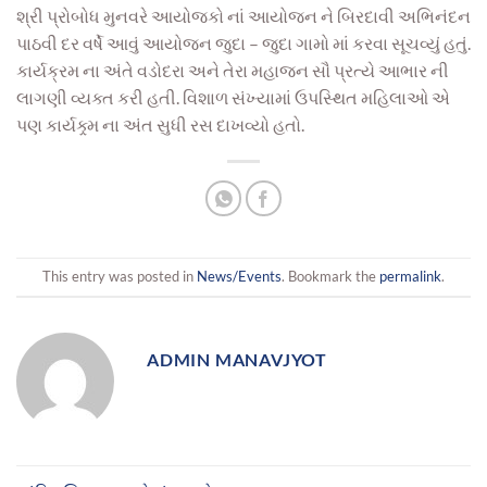
શ્રી પ્રોબોધ મુનવરે આયોજકો નાં આયોજન ને બિરદાવી અભિનંદન
પાઠવી દર વર્ષે આવું આયોજન જુદા – જુદા ગામો માં કરવા સૂચવ્યું હતું.
કાર્યક્રમ ના અંતે વડોદરા અને તેરા મહાજન સૌ પ્રત્યે આભાર ની
લાગણી વ્યક્ત કરી હતી. વિશાળ સંખ્યામાં ઉપસ્થિત મહિલાઓ એ
પણ કાર્યક્ર્મ ના અંત સુધી રસ દાખવ્યો હતો.
This entry was posted in
News/Events
. Bookmark the
permalink
.
ADMIN MANAVJYOT