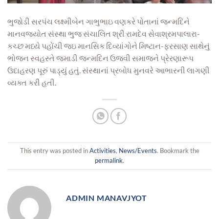
ભુજોડી સરપંચ લક્ષ્મીબેન ગાભુભાઇ વણકરે પોતાનાં જન્મદિને
માનવજ્યોત સંસ્થા ભુજ સંચાલિત શ્રી રામદેવ સેવાશ્રમપાલારા-
કચ્છ મધ્યે પહોંચી જઇ માનસિક દિવ્યાંગોને મિષ્ટાન-ફરસાણ સાથેનું
ભોજન સ્વહસ્તે જમાડી જન્મદિન ઉજવી સમાજને પ્રેરણારૂપ
ઉદાહરણ પૂરું પાડ્યું હતું. સંસ્થાનાં પ્રબોધ મુનવરે આભારની લાગણી
વ્યક્ત કરી હતી.
This entry was posted in
Activities
,
News/Events
. Bookmark the
permalink
.
ADMIN MANAVJYOT