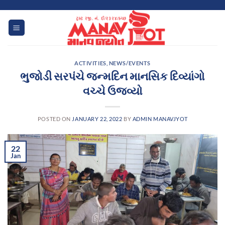
Skip
to
content
ACTIVITIES
,
NEWS/EVENTS
ભુજોડી સરપંચે જન્મદિન માનસિક દિવ્યાંગો
વચ્ચે ઉજવ્યો
POSTED ON
JANUARY 22, 2022
BY
ADMIN MANAVJYOT
22
Jan