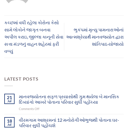
કચ્છમાં વધી રહેલા કોરોના કેસો
સામે લોકોને જાગૃત બનવા
ભુકંપમાં મૃત્યુ પામનારાઓનાં
અપીલ કરાઇ, જીલ્લા કાનૂની સેવા
આત્મશ્રેયાર્થે માનવજ્યોત દ્વારા
સત્તા મંડળનું વાહન શહેરમાં ફરી
શાંતિપાઠ યોજાયો
વળ્યું
LATEST POSTS
માનવજ્યોતના સફળ પ્રયાસોથી ગુમ થયેલા બે માનસિક
21
Jul
દિવ્યાંગો આખરે પોતાના પરિવાર સુધી પહોંચ્યા
on
Comments Off
માનવજ્યોતના
સફળ
વીરમગામ આશ્રમનાં 12 મનોરોગીઓભુજથી પોતાના ઘર-
18
પ્રયાસોથી
Jul
પરિવાર સુધી પહોંચશે
ગુમ