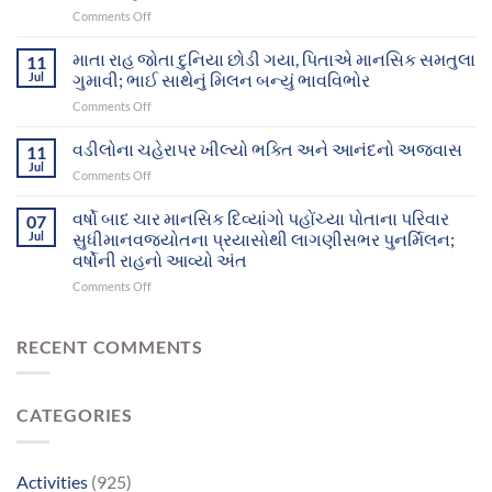
on
Comments Off
થયેલા
વીરમગામ
બે
આશ્રમનાં
માતા રાહ જોતા દુનિયા છોડી ગયા, પિતાએ માનસિક સમતુલા
માનસિક
11
12
દિવ્યાંગો
Jul
ગુમાવી; ભાઈ સાથેનું મિલન બન્યું ભાવવિભોર
મનોરોગીઓભુજથી
આખરે
on
Comments Off
પોતાના
પોતાના
માતા
ઘર-
પરિવાર
રાહ
વડીલોના ચહેરાપર ખીલ્યો ભક્તિ અને આનંદનો અજવાસ
પરિવાર
11
સુધી
જોતા
સુધી
Jul
પહોંચ્યા
on
Comments Off
દુનિયા
પહોંચશે
વડીલોના
છોડી
ચહેરાપર
વર્ષો બાદ ચાર માનસિક દિવ્યાંગો પહોંચ્યા પોતાના પરિવાર
ગયા,
07
ખીલ્યો
Jul
સુધીમાનવજ્યોતના પ્રયાસોથી લાગણીસભર પુનર્મિલન;
પિતાએ
ભક્તિ
માનસિક
વર્ષોની રાહનો આવ્યો અંત
અને
સમતુલા
on
Comments Off
આનંદનો
ગુમાવી;
વર્ષો
અજવાસ
ભાઈ
બાદ
સાથેનું
ચાર
RECENT COMMENTS
મિલન
માનસિક
બન્યું
દિવ્યાંગો
ભાવવિભોર
પહોંચ્યા
CATEGORIES
પોતાના
પરિવાર
સુધીમાનવજ્યોતના
પ્રયાસોથી
Activities
(925)
લાગણીસભર