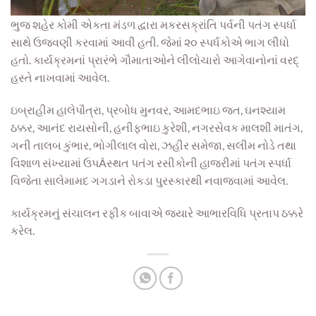
ભુજ શહેર કોમી એકતા મંડળ દ્વારા મકરસક્રાંતિ પર્વની પતંગ સ્પર્ધા
સાથે ઉજવણી કરવામાં આવી હતી. જેમાં ૨૦ સ્પર્ધકોએ ભાગ લીધો
હતો. કાર્યક્રમનાં પ્રારંભે ગૌમાતાઓને લીલોચારો આગેવાનોનાં વરદ્‌
હસ્તે નાખવામાં આવેલ.
ઇબ્રાહીમ હાલેપૌત્રા, પ્રબોધ મુનવર, આમદભાઇ જત, ઘનશ્યામ
ઠક્કર, આનંદ રાયસોની, હનીફભાઇ કુરેશી, નગરસેવક માલશીં માતંગ,
ગની તાલબ કુંભાર, ભોગીલાલ વોરા, ઝહીર સમેજા, સલીમ નોડે તથા
વિશાળ સંખ્યામાં ઉપÂસ્થત પતંગ રસીકોની હાજરીમાં પતંગ સ્પર્ધા
વિજેતા સાલેમામદ ગગડાને રોકડા પુરસ્કારથી નવાજવામાં આવેલ.
કાર્યક્રમનું સંચાલન રફીક બાવાએ જયારે આભારવિધિ પ્રતાપ ઠક્કરે
કરેલ.