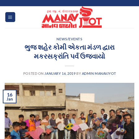
Skip
to
content
NEWS/EVENTS
ભુજ શહેર કોમી એકતા મંડળ દ્વારા
મકરસક્રાંતિ પર્વ ઉજવાયો
POSTED ON
JANUARY 16, 2019
BY
ADMIN MANAVJYOT
16
Jan