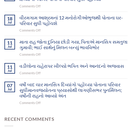
on
Comments Off
માનવજ્યોતના
સફળ
વીરમગામ આશ્રમનાં 12 મનોરોગીઓભુજથી પોતાના ઘર-
18
પ્રયાસોથી
Jul
પરિવાર સુધી પહોંચશે
ગુમ
on
Comments Off
થયેલા
વીરમગામ
બે
આશ્રમનાં
માતા રાહ જોતા દુનિયા છોડી ગયા, પિતાએ માનસિક સમતુલા
માનસિક
11
12
દિવ્યાંગો
Jul
ગુમાવી; ભાઈ સાથેનું મિલન બન્યું ભાવવિભોર
મનોરોગીઓભુજથી
આખરે
on
Comments Off
પોતાના
પોતાના
માતા
ઘર-
પરિવાર
રાહ
વડીલોના ચહેરાપર ખીલ્યો ભક્તિ અને આનંદનો અજવાસ
પરિવાર
11
સુધી
જોતા
સુધી
Jul
પહોંચ્યા
on
Comments Off
દુનિયા
પહોંચશે
વડીલોના
છોડી
ચહેરાપર
વર્ષો બાદ ચાર માનસિક દિવ્યાંગો પહોંચ્યા પોતાના પરિવાર
ગયા,
07
ખીલ્યો
Jul
સુધીમાનવજ્યોતના પ્રયાસોથી લાગણીસભર પુનર્મિલન;
પિતાએ
ભક્તિ
માનસિક
વર્ષોની રાહનો આવ્યો અંત
અને
સમતુલા
on
Comments Off
આનંદનો
ગુમાવી;
વર્ષો
અજવાસ
ભાઈ
બાદ
સાથેનું
ચાર
RECENT COMMENTS
મિલન
માનસિક
બન્યું
દિવ્યાંગો
ભાવવિભોર