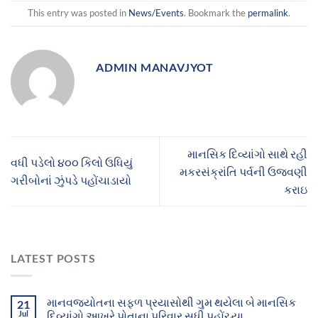
This entry was posted in
News/Events
. Bookmark the
permalink
.
ADMIN MANAVJYOT
માનસિક દિવ્યાંગો સાથે રહી
વધી પડેલો ૪૦૦ કિલો ઉધિયું
મકરસંક્રાંતિ પર્વની ઉજવણી
ગરીબોનાં ઝુંપડે પહોંચાડાયો
કરાઇ
LATEST POSTS
માનવજ્યોતના સફળ પ્રયાસોથી ગુમ થયેલા બે માનસિક
21
Jul
દિવ્યાંગો આખરે પોતાના પરિવાર સુધી પહોંચ્યા