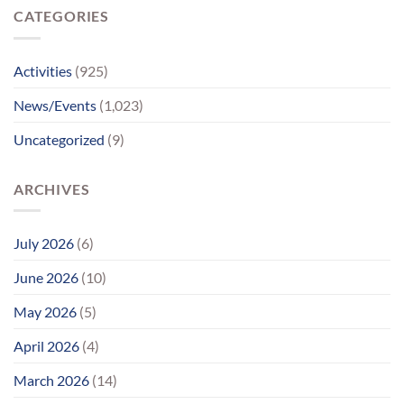
પહોંચ્યા
CATEGORIES
પોતાના
પરિવાર
સુધીમાનવજ્યોતના
પ્રયાસોથી
Activities
(925)
લાગણીસભર
પુનર્મિલન;
News/Events
(1,023)
વર્ષોની
રાહનો
Uncategorized
(9)
આવ્યો
અંત
ARCHIVES
July 2026
(6)
June 2026
(10)
May 2026
(5)
April 2026
(4)
March 2026
(14)