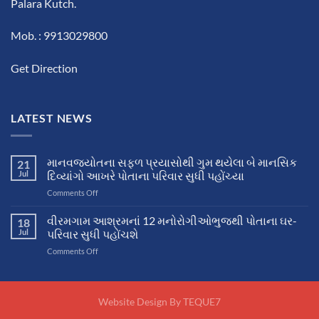
Palara Kutch.
Mob. : 9913029800
Get Direction
LATEST NEWS
માનવજ્યોતના સફળ પ્રયાસોથી ગુમ થયેલા બે માનસિક
21
Jul
દિવ્યાંગો આખરે પોતાના પરિવાર સુધી પહોંચ્યા
on
Comments Off
માનવજ્યોતના
સફળ
વીરમગામ આશ્રમનાં 12 મનોરોગીઓભુજથી પોતાના ઘર-
18
પ્રયાસોથી
Jul
પરિવાર સુધી પહોંચશે
ગુમ
on
Comments Off
થયેલા
વીરમગામ
બે
આશ્રમનાં
માનસિક
12
દિવ્યાંગો
મનોરોગીઓભુજથી
Website Design By
TEQUE7
આખરે
પોતાના
પોતાના