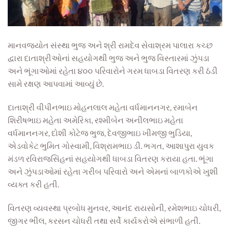
માનવજ્યોત સંસ્થા ભુજ અને શ્રી રામદેવ સેવાશ્રમ પાલારા કચ્છ
દ્વારા દાતાશ્રીઓનાં સહયોગથી ભુજ અને ભુજ વિસ્તારમાં ઝુંપડા
અને ભૂંગાઓમાં રહેતા ૪૦૦ પરિવારોને ગરમ ધાબડા વિતરણ કરી ઠંડી
સામે રક્ષણ આપવામાં આવ્યું છે.
દાતાશ્રી વીપીનભાઇ મોહનલાલ મહેતા વર્ધમાનનગર, રમાબેન
શિરીષભાઇ મહેતા અમેરિકા, રશ્મીબેન અનીલભાઇ મહેતા
વર્ધમાનનગર, દોશી કોટેજ ભુજ, દેવજીભાઇ ખીમજી ભુડિયા,
એડવોકેટ ભુમિત ગોસ્વામી, વિશ્રામભાઇ ડી. ભગત, આશાપુરા યુવક
મંડળ રવિરાજસિંહનાં સહયોગથી ધાબડા વિતરણ કરાયા હતા. ભૂંગા
અને ઝુંપડાઓમાં રહેતા ગરીબ પરિવારો અને એમનાં બાળકોએ ખુશી
વ્યક્ત કરી હતી.
વિતરણ વ્યવસ્થા પ્રબોધ મુનવર, આનંદ રાયસોની, રમેશભાઇ ચોધરી,
જીગર ભીલ, કરસન ચોધરી તથા સર્વે કાર્યકરોએ સંભાળી હતી.