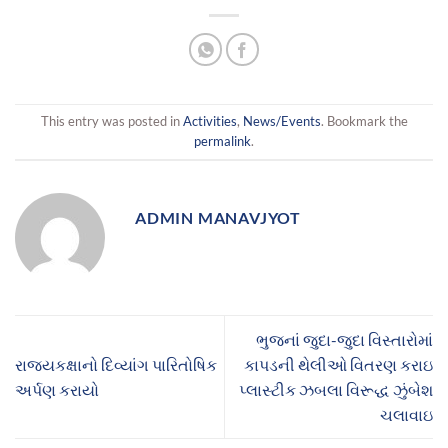
This entry was posted in
Activities
,
News/Events
. Bookmark the
permalink
.
ADMIN MANAVJYOT
ભુજનાં જુદા-જુદા વિસ્તારોમાં
રાજ્યકક્ષાનો દિવ્યાંગ પારિતોષિક
કાપડની થેલીઓ વિતરણ કરાઇ
અર્પણ કરાયો
પ્લાસ્ટીક ઝબલા વિરૂદ્ધ ઝુંબેશ
ચલાવાઇ