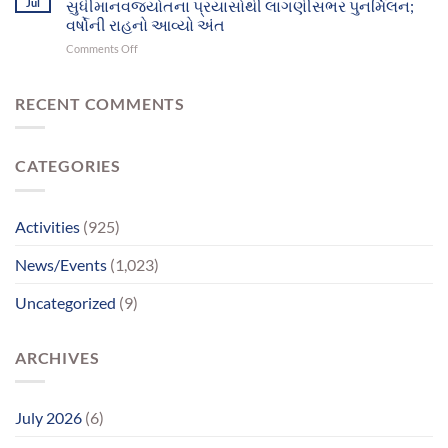
Jul
સુધીમાનવજ્યોતના પ્રયાસોથી લાગણીસભર પુનર્મિલન;
પિતાએ
ભક્તિ
માનસિક
વર્ષોની રાહનો આવ્યો અંત
અને
સમતુલા
on
Comments Off
આનંદનો
ગુમાવી;
વર્ષો
અજવાસ
ભાઈ
બાદ
સાથેનું
ચાર
RECENT COMMENTS
મિલન
માનસિક
બન્યું
દિવ્યાંગો
ભાવવિભોર
પહોંચ્યા
CATEGORIES
પોતાના
પરિવાર
સુધીમાનવજ્યોતના
પ્રયાસોથી
Activities
(925)
લાગણીસભર
પુનર્મિલન;
News/Events
(1,023)
વર્ષોની
રાહનો
Uncategorized
(9)
આવ્યો
અંત
ARCHIVES
July 2026
(6)