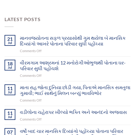
LATEST POSTS
માનવજ્યોતના સફળ પ્રયાસોથી ગુમ થયેલા બે માનસિક
21
Jul
દિવ્યાંગો આખરે પોતાના પરિવાર સુધી પહોંચ્યા
on
Comments Off
માનવજ્યોતના
સફળ
વીરમગામ આશ્રમનાં 12 મનોરોગીઓભુજથી પોતાના ઘર-
18
પ્રયાસોથી
Jul
પરિવાર સુધી પહોંચશે
ગુમ
on
Comments Off
થયેલા
વીરમગામ
બે
આશ્રમનાં
માતા રાહ જોતા દુનિયા છોડી ગયા, પિતાએ માનસિક સમતુલા
માનસિક
11
12
દિવ્યાંગો
Jul
ગુમાવી; ભાઈ સાથેનું મિલન બન્યું ભાવવિભોર
મનોરોગીઓભુજથી
આખરે
on
Comments Off
પોતાના
પોતાના
માતા
ઘર-
પરિવાર
રાહ
વડીલોના ચહેરાપર ખીલ્યો ભક્તિ અને આનંદનો અજવાસ
પરિવાર
11
સુધી
જોતા
સુધી
Jul
પહોંચ્યા
on
Comments Off
દુનિયા
પહોંચશે
વડીલોના
છોડી
ચહેરાપર
વર્ષો બાદ ચાર માનસિક દિવ્યાંગો પહોંચ્યા પોતાના પરિવાર
ગયા,
07
ખીલ્યો