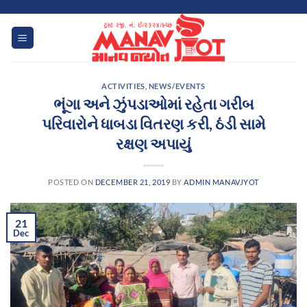
Skip
to
content
ACTIVITIES
,
NEWS/EVENTS
ભૂંગા અને ઝુંપડાઓમાં રહેતા ગરીબ
પરિવારોને ધાબડા વિતરણ કરી, ઠંડી સામે
રક્ષણ અપાયું
POSTED ON
DECEMBER 21, 2019
BY
ADMIN MANAVJYOT
21
Dec