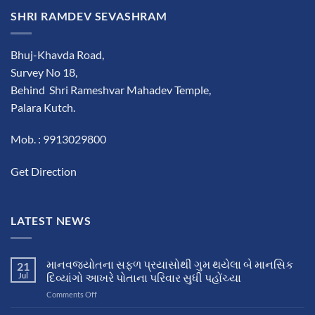
SHRI RAMDEV SEVASHRAM
Bhuj-Khavda Road,
Survey No 18,
Behind Shri Rameshvar Mahadev Temple,
Palara Kutch.
Mob. : 9913029800
Get Direction
LATEST NEWS
માનવજ્યોતના સફળ પ્રયાસોથી ગુમ થયેલા બે માનસિક
21
Jul
દિવ્યાંગો આખરે પોતાના પરિવાર સુધી પહોંચ્યા
on
Comments Off
માનવજ્યોતના