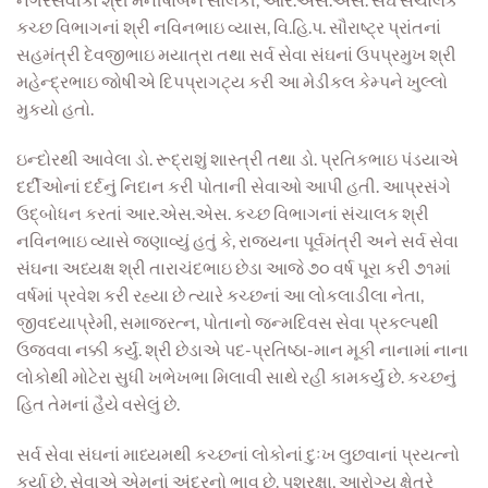
કચ્છ વિભાગનાં શ્રી નવિનભાઇ વ્યાસ, વિ.હિ.પ. સૌરાષ્ટ્ર પ્રાંતનાં
સહમંત્રી દેવજીભાઇ મયાત્રા તથા સર્વ સેવા સંઘનાં ઉપપ્રમુખ શ્રી
મહેન્દ્રભાઇ જોષીએ દિપપ્રાગટ્ય કરી આ મેડીકલ કેમ્પને ખુલ્લો
મુકયો હતો.
ઇન્દોરથી આવેલા ડો. રૂદ્રાશું શાસ્ત્રી તથા ડો. પ્રતિકભાઇ પંડયાએ
દર્દીઓનાં દર્દનું નિદાન કરી પોતાની સેવાઓ આપી હતી. આપ્રસંગે
ઉદ્બોધન કરતાં આર.એસ.એસ. કચ્છ વિભાગનાં સંચાલક શ્રી
નવિનભાઇ વ્યાસે જણાવ્યું હતું કે, રાજ્યના પૂર્વમંત્રી અને સર્વ સેવા
સંઘના અધ્યક્ષ શ્રી તારાચંદભાઇ છેડા આજે ૭૦ વર્ષ પૂરા કરી ૭૧માં
વર્ષમાં પ્રવેશ કરી રહ્યા છે ત્યારે કચ્છનાં આ લોકલાડીલા નેતા,
જીવદયાપ્રેમી, સમાજરત્ન, પોતાનો જન્મદિવસ સેવા પ્રકલ્પથી
ઉજવવા નક્કી કર્યું. શ્રી છેડાએ પદ-પ્રતિષ્ઠા-માન મૂકી નાનામાં નાના
લોકોથી મોટેરા સુધી ખભેખભા મિલાવી સાથે રહી કામકર્યું છે. કચ્છનું
હિત તેમનાં હૈયે વસેલું છે.
સર્વ સેવા સંઘનાં માધ્યમથી કચ્છનાં લોકોનાં દુઃખ લુછવાનાં પ્રયત્નો
કર્યા છે. સેવાએ એમનાં અંદરનો ભાવ છે. પશુરક્ષા, આરોગ્ય ક્ષેત્રે