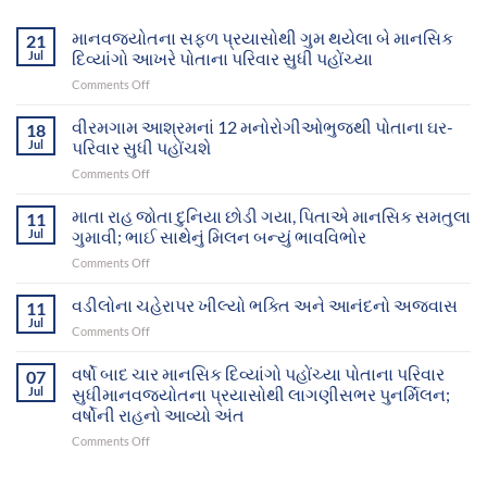
માનવજ્યોતના સફળ પ્રયાસોથી ગુમ થયેલા બે માનસિક
21
Jul
દિવ્યાંગો આખરે પોતાના પરિવાર સુધી પહોંચ્યા
on
Comments Off
માનવજ્યોતના
સફળ
વીરમગામ આશ્રમનાં 12 મનોરોગીઓભુજથી પોતાના ઘર-
18
પ્રયાસોથી
Jul
પરિવાર સુધી પહોંચશે
ગુમ
on
Comments Off
થયેલા
વીરમગામ
બે
આશ્રમનાં
માતા રાહ જોતા દુનિયા છોડી ગયા, પિતાએ માનસિક સમતુલા
માનસિક
11
12
દિવ્યાંગો
Jul
ગુમાવી; ભાઈ સાથેનું મિલન બન્યું ભાવવિભોર
મનોરોગીઓભુજથી
આખરે
on
Comments Off
પોતાના
પોતાના
માતા
ઘર-
પરિવાર
રાહ
વડીલોના ચહેરાપર ખીલ્યો ભક્તિ અને આનંદનો અજવાસ
પરિવાર
11
સુધી
જોતા
સુધી
Jul
પહોંચ્યા
on
Comments Off
દુનિયા
પહોંચશે
વડીલોના
છોડી
ચહેરાપર
વર્ષો બાદ ચાર માનસિક દિવ્યાંગો પહોંચ્યા પોતાના પરિવાર
ગયા,
07
ખીલ્યો
Jul
સુધીમાનવજ્યોતના પ્રયાસોથી લાગણીસભર પુનર્મિલન;
પિતાએ
ભક્તિ
માનસિક
વર્ષોની રાહનો આવ્યો અંત
અને
સમતુલા
on
Comments Off
આનંદનો
ગુમાવી;
વર્ષો
અજવાસ
ભાઈ
બાદ
સાથેનું