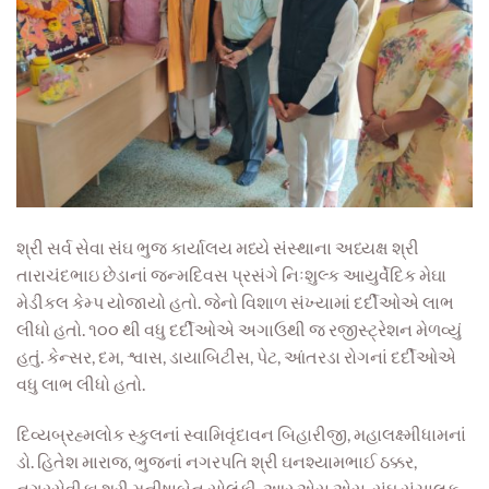
શ્રી સર્વ સેવા સંઘ ભુજ કાર્યાલય મધ્યે સંસ્થાના અધ્યક્ષ શ્રી
તારાચંદભાઇ છેડાનાં જન્મદિવસ પ્રસંગે નિઃશુલ્ક આયુર્વેદિક મેઘા
મેડીકલ કેમ્પ યોજાયો હતો. જેનો વિશાળ સંખ્યામાં દર્દીઓએ લાભ
લીધો હતો. ૧૦૦ થી વધુ દર્દીઓએ અગાઉથી જ રજીસ્ટ્રેશન મેળવ્યું
હતું. કેન્સર, દમ, શ્વાસ, ડાયાબિટીસ, પેટ, આંતરડા રોગનાં દર્દીઓએ
વધુ લાભ લીધો હતો.
દિવ્યબ્રહ્મલોક સ્કુલનાં સ્વામિવૃંદાવન બિહારીજી, મહાલક્ષ્મીધામનાં
ડો. હિતેશ મારાજ, ભુજનાં નગરપતિ શ્રી ઘનશ્યામભાઈ ઠક્કર,
નગરસેવીકા શ્રી મનીષાબેન સોલંકી, આર.એસ.એસ. સંઘ સંચાલક