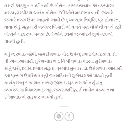
તેમણે અદ્ભુત કાર્યો કર્યા છે. કોરોનાં કાળ દરમ્યાન એન્કરવાલા
મસ્કા હોસ્પીટલ અનેક કોરોનાં દર્દીઓને મદદરૂપ બની. જયારે
જયારે કચ્છ ઉપર આફતો આવી છે, દુષ્કાળ,અતિવૃષ્ટિ, પૂર-હોનારત,
વાવાઝોડું, મહામારી ભયંકર બિમારીઓ વખતે પણ લોકોની વચ્ચે રહી
લોકોને મદદરૂપ બન્યા છે. તેઓને ૭૧માં જન્મદિને શુભેચ્છાઓ
પાઠવી હતી.
મહેન્દ્રભાઇ જોષી, જગદીશભાઇ ગોર, ઉપેન્દ્રભાઇ ઉપાધ્યાય, ડો.
પી.એન.આચાર્ય, મુકેશભાઇ ભટ્ટ, નિખીલભાઇ પંડયા, સુરેશભાઇ
માહેશ્વરી, દલીચંદભાઇ મહેતા, પ્રબોધ મુનવર, ડો. ઉમેશભાઇ આચાર્ય,
આ પ્રસંગે ઉપસ્થિત રહી જન્મદિનની શુભેચ્છાઓ પાઠવી હતી.
કાર્યક્રમનું સંચાલન નારાણજીભાઇ ચુડાસમાએ કર્યું હતું.
વ્યવસ્થામાં વિશાલભાઇ ભટ્ટ, જયરાજસિંહ, ટીનાબેન પંડયા તથા
રમેશભાઇએ સહકાર આપ્યો હતો.