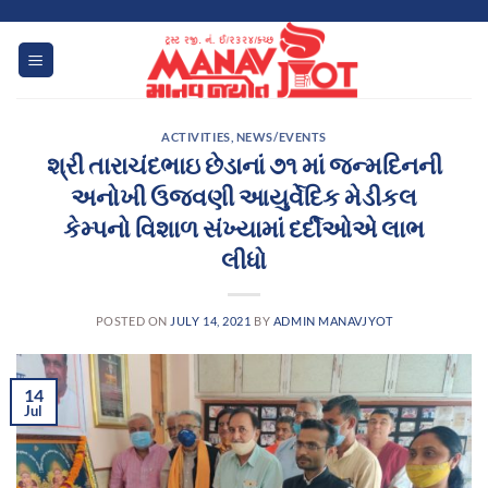
Skip
to
content
ACTIVITIES
,
NEWS/EVENTS
શ્રી તારાચંદભાઇ છેડાનાં ૭૧ માં જન્મદિનની
અનોખી ઉજવણી આયુર્વેદિક મેડીકલ
કેમ્પનો વિશાળ સંખ્યામાં દર્દીઓએ લાભ
લીધો
POSTED ON
JULY 14, 2021
BY
ADMIN MANAVJYOT
14
Jul