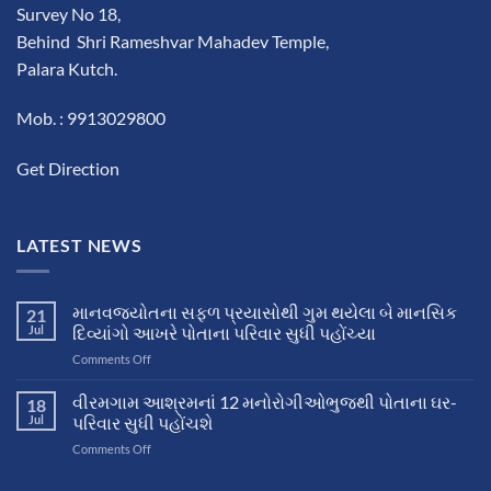
Survey No 18,
Behind Shri Rameshvar Mahadev Temple,
Palara Kutch.
Mob. : 9913029800
Get Direction
LATEST NEWS
માનવજ્યોતના સફળ પ્રયાસોથી ગુમ થયેલા બે માનસિક
21
Jul
દિવ્યાંગો આખરે પોતાના પરિવાર સુધી પહોંચ્યા
on
Comments Off
માનવજ્યોતના
સફળ
વીરમગામ આશ્રમનાં 12 મનોરોગીઓભુજથી પોતાના ઘર-
18
પ્રયાસોથી
Jul
પરિવાર સુધી પહોંચશે
ગુમ
on
Comments Off
થયેલા
વીરમગામ
બે
આશ્રમનાં
માનસિક