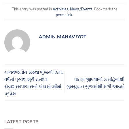
This entry was posted in
Activities
,
News/Events
. Bookmark the
permalink
.
ADMIN MANAVJYOT
માનવજ્યોત સંસ્થા ભુજનો ૧૯માં
વર્ષમાં પ્રવેશ શ્રી રામદેવ
પાટણ જીલ્લાનો ૩ મહિનાંથી
સેવાશ્રમપાલારાનો પાંચમાં વર્ષમાં
ગુમયુવાન ભુજમાંથી મળી આવ્યો
પ્રવેશ
LATEST POSTS