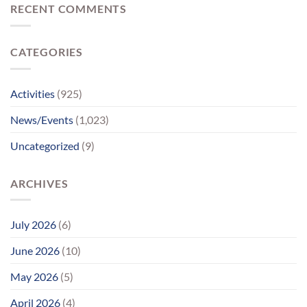
ચાર
RECENT COMMENTS
મિલન
માનસિક
બન્યું
દિવ્યાંગો
ભાવવિભોર
પહોંચ્યા
CATEGORIES
પોતાના
પરિવાર
સુધીમાનવજ્યોતના
પ્રયાસોથી
Activities
(925)
લાગણીસભર
પુનર્મિલન;
News/Events
(1,023)
વર્ષોની
રાહનો
Uncategorized
(9)
આવ્યો
અંત
ARCHIVES
July 2026
(6)
June 2026
(10)
May 2026
(5)
April 2026
(4)