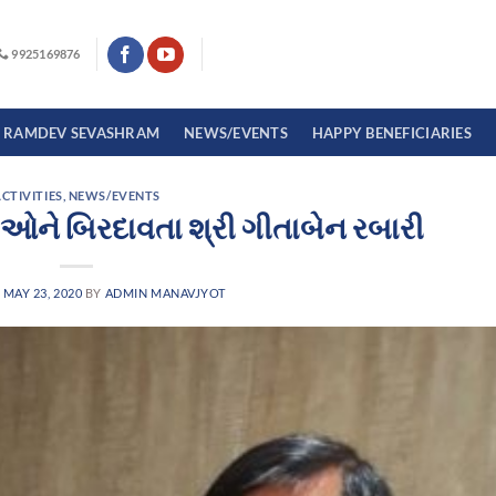
9925169876
I RAMDEV SEVASHRAM
NEWS/EVENTS
HAPPY BENEFICIARIES
CTIVITIES
,
NEWS/EVENTS
િઓને બિરદાવતા શ્રી ગીતાબેન રબારી
N
MAY 23, 2020
BY
ADMIN MANAVJYOT