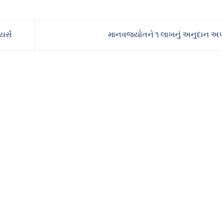
યર્સ
માનવજ્યોતને ૧ લાખનું અનુદાન અપ