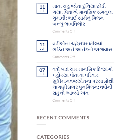
આશ્રમનાં
દિવ્યાંગો
માતા રાહ જોતા દુનિયા છોડી
11
12
આખરે
Jul
ગયા, પિતાએ માનસિક સમતુલા
મનોરોગીઓભુજથી
પોતાના
ગુમાવી; ભાઈ સાથેનું મિલન
પોતાના
પરિવાર
બન્યું ભાવવિભોર
ઘર-
સુધી
પરિવાર
પહોંચ્યા
on
Comments Off
સુધી
માતા
પહોંચશે
રાહ
વડીલોના ચહેરાપર ખીલ્યો
11
જોતા
Jul
ભક્તિ અને આનંદનો અજવાસ
દુનિયા
on
Comments Off
છોડી
વડીલોના
ગયા,
ચહેરાપર
વર્ષો બાદ ચાર માનસિક દિવ્યાંગો
પિતાએ
07
ખીલ્યો
માનસિક
Jul
પહોંચ્યા પોતાના પરિવાર
ભક્તિ
સમતુલા
સુધીમાનવજ્યોતના પ્રયાસોથી
અને
ગુમાવી;
લાગણીસભર પુનર્મિલન; વર્ષોની
આનંદનો
ભાઈ
રાહનો આવ્યો અંત
અજવાસ
સાથેનું
મિલન
on
Comments Off
બન્યું
વર્ષો
ભાવવિભોર
બાદ
ચાર
RECENT COMMENTS
માનસિક
દિવ્યાંગો
પહોંચ્યા
CATEGORIES
પોતાના