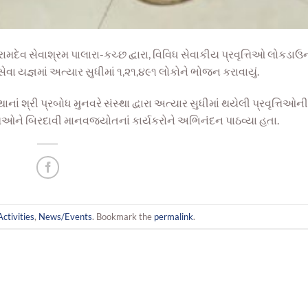
રામદેવ સેવાશ્રમ પાલારા-કચ્છ દ્વારા, વિવિધ સેવાકીય પ્રવૃત્તિઓ લોકડાઉ
વા યજ્ઞમાં અત્યાર સુધીમાં ૧,૨૧,૪૯૧ લોકોને ભોજન કરાવાયું.
ં શ્રી પ્રબોધ મુનવરે સંસ્થા દ્વારા અત્યાર સુધીમાં થયેલી પ્રવૃત્તિઓન
ત્તિઓને બિરદાવી માનવજ્યોતનાં કાર્યકરોને અભિનંદન પાઠવ્યા હતા.
Activities
,
News/Events
. Bookmark the
permalink
.