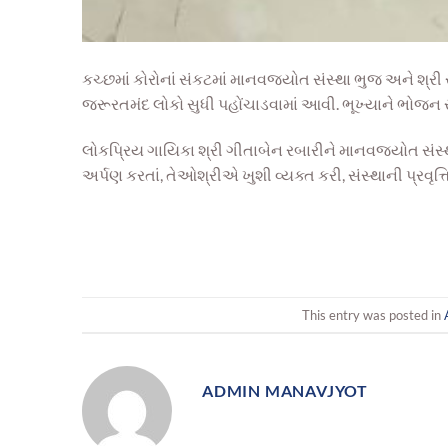
કચ્છમાં કોરોનાં સંકટમાં માનવજ્યોત સંસ્થા ભુજ અને શ્રી 
જરૂરતમંદ લોકો સુધી પહોંચાડવામાં આવી. ભૂખ્યાને ભોજન સે
લોકપ્રિય ગાયિકા શ્રી ગીતાબેન રબારીને માનવજ્યોત સંસ્થાના
અર્પણ કરતાં, તેઓશ્રીએ ખુશી વ્યક્ત કરી, સંસ્થાની પ્રવૃ
This entry was posted in
ADMIN MANAVJYOT