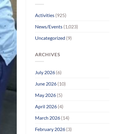
પરિવાર
સુધીમાનવજ્યોતના
પ્રયાસોથી
Activities
(925)
લાગણીસભર
પુનર્મિલન;
News/Events
(1,023)
વર્ષોની
રાહનો
Uncategorized
(9)
આવ્યો
અંત
ARCHIVES
July 2026
(6)
June 2026
(10)
May 2026
(5)
April 2026
(4)
March 2026
(14)
February 2026
(3)