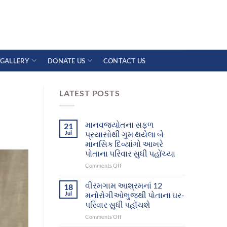
GALLERY
DONATE US
CONTACT US
LATEST POSTS
માનવજ્યોતના સફળ
21
Jul
પ્રયાસોથી ગુમ થયેલા બે
માનસિક દિવ્યાંગો આખરે
પોતાના પરિવાર સુધી પહોંચ્યા
on
Comments Off
માનવજ્યોતના
સફળ
વીરમગામ આશ્રમનાં 12
18
પ્રયાસોથી
Jul
મનોરોગીઓભુજથી પોતાના ઘર-
ગુમ
પરિવાર સુધી પહોંચશે
થયેલા
on
Comments Off
બે
વીરમગામ
માનસિક