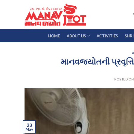
Skip
to
content
HOME
ABOUT US
ACTIVITIES
SHR
A
માનવજ્યોતની પ્રવૃત્ત
POSTED O
23
May