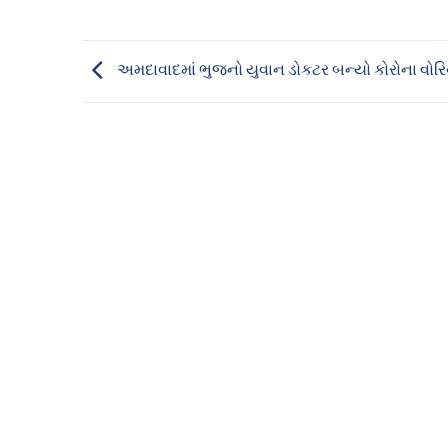
અમદાવાદમાં ભુજનો યુવાન ડોકટર બન્યો કોરોના વોરિ