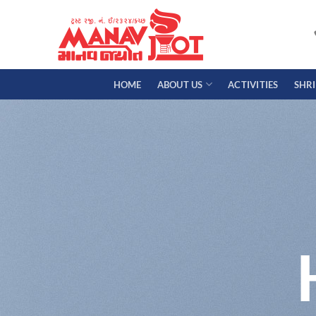
Skip
to
content
HOME
ABOUT US
ACTIVITIES
SHR