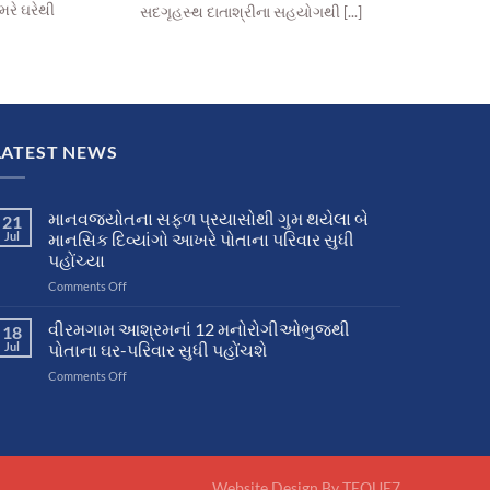
મરે ઘરેથી
સદગૃહસ્થ દાતાશ્રીના સહયોગથી [...]
LATEST NEWS
માનવજ્યોતના સફળ પ્રયાસોથી ગુમ થયેલા બે
21
Jul
માનસિક દિવ્યાંગો આખરે પોતાના પરિવાર સુધી
પહોંચ્યા
on
Comments Off
માનવજ્યોતના
સફળ
વીરમગામ આશ્રમનાં 12 મનોરોગીઓભુજથી
18
પ્રયાસોથી
Jul
પોતાના ઘર-પરિવાર સુધી પહોંચશે
ગુમ
on
Comments Off
થયેલા
વીરમગામ
બે
આશ્રમનાં
માનસિક
12
દિવ્યાંગો
મનોરોગીઓભુજથી
આખરે
પોતાના
પોતાના
Website Design By
TEQUE7
ઘર-
પરિવાર