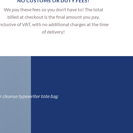
NO CUSTOMS OR DUTY FEES!
We pay these fees so you don’t have to! The total
billed at checkout is the final amount you pay,
inclusive of VAT, with no additional charges at the time
of delivery!
r cleanse typewriter tote bag