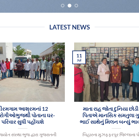
LATEST NEWS
11
Jul
ીરમગામ આશ્રમનાં 12
માતા રાહ જોતા દુનિયા છોડી
રોગીઓભુજથી પોતાના ઘર-
પિતાએ માનસિક સમતુલા ગુ
પરિવાર સુધી પહોંચશે
ભાઈ સાથેનું મિલન બન્યું ભ
્યોત સંસ્થા ભુજ દ્વારા ગુજરાતની
બિહારના મુઝફ્ફરપુર જિલ્લાના પ