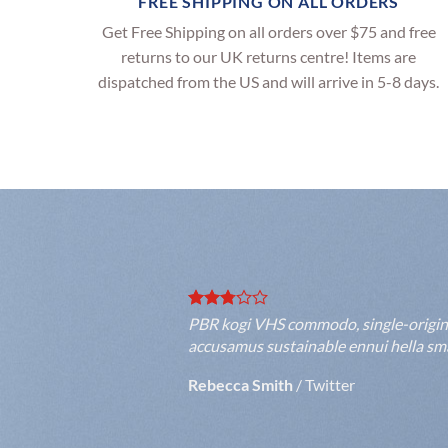
FREE SHIPPING ON ALL ORDERS
Get Free Shipping on all orders over $75 and free
returns to our UK returns centre! Items are
dispatched from the US and will arrive in 5-8 days.
PBR kogi VHS commodo, single-origin co
accusamus sustainable ennui hella smal
Rebecca Smith
/
Twitter